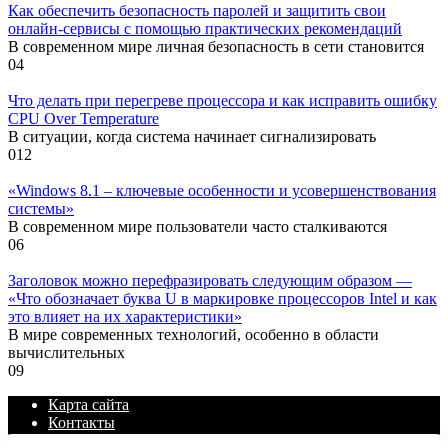
Как обеспечить безопасность паролей и защитить свои
онлайн-сервисы с помощью практических рекомендаций
В современном мире личная безопасность в сети становится
0
4
Что делать при перегреве процессора и как исправить ошибку
CPU Over Temperature
В ситуации, когда система начинает сигнализировать
0
12
«Windows 8.1 – ключевые особенности и усовершенствования
системы»
В современном мире пользователи часто сталкиваются
0
6
Заголовок можно перефразировать следующим образом —
«Что обозначает буква U в маркировке процессоров Intel и как
это влияет на их характеристики»
В мире современных технологий, особенно в области
вычислительных
0
9
Карта сайта
Контакты
Политика конфиденциальности сайта