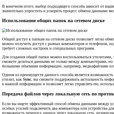
В конечном итоге, выбор подходящего способа зависит от ваш
значительно упростить и ускорить процесс обмена данными ме
Использование общих папок на сетевом диске
Общий доступ к папкам на сетевом диске позволяет легко обм
можно получить доступ с разных компьютеров и телефонов, по
требует сложных настроек и специальных программ.
Для создания общей папки можно воспользоваться утилитами,
сможете делиться данными не только между компьютерами, но
большими объемами информации, например, медиафайлами или 
Одним из преимуществ данного способа является возможност
утилит, как
Sync
, вы сможете поддерживать актуальность инфо
к важной информации и позволяет легко управлять ею, использ
Передача файлов через локальную сеть по прото
Если вы ищете эффективный способ обмена данными между устр
особых усилий подключить два компьютера или устройства для
возможность переноса данных через локальную сеть, независи