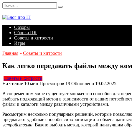
Перейти
Search
к
for:
содержанию
Обзоры
Сборка ПК
Советы и хитрости
Игры
Главная
»
Советы и хитрости
Как легко передавать файлы между ко
Советы и хитрости
На чтение
10 мин
Просмотров
19
Обновлено
19.02.2025
В современном мире существует множество способов для перен
выбрать подходящий метод в зависимости от ваших потребност
файлы и каталоги между различными устройствами.
Рассмотрим несколько популярных решений, которые позволяю
предлагают удобные способы синхронизации и обмена данным
устройствами
. Важно выбрать метод, который наилучшим обр