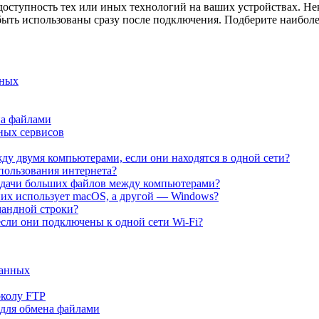
и доступность тех или иных технологий на ваших устройствах. 
 быть использованы сразу после подключения. Подберите наибол
нных
на файлами
ных сервисов
у двумя компьютерами, если они находятся в одной сети?
пользования интернета?
едачи больших файлов между компьютерами?
них использует macOS, а другой — Windows?
мандной строки?
сли они подключены к одной сети Wi-Fi?
данных
околу FTP
для обмена файлами