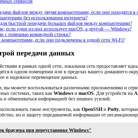
ачных сервисов
дачи файлов между двумя компьютерами, если они находятся в 
ьютерами без использования интернета?
для быстрой передачи больших файлов между компьютерами?
, если один из них использует macOS, а другой — Windows?
ми с помощью командной строки?
компьютерами, если они подключены к одной сети Wi-Fi?
трой передачи данных
твами в рамках одной сети, локальная сеть предоставляет иде
ятся в одном помещении или в пределах вашего домашнего окру
ное и надежное перемещение данных.
ми, вы можете воспользоваться различными приложениями и се
ных системах, таких как
Windows
и
macOS
. Для устройств на
A
ть и обмениваться информацией без лишних усилий.
использовать такие инструменты, как
OpenSSH
и
Putty
, которы
добство, но и защиту передаваемой информации от несанкционир
ек браузера при переустановке Windows"