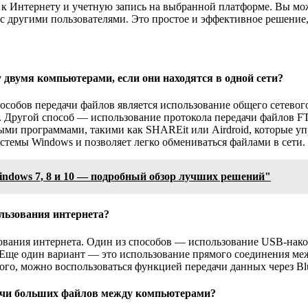
п к Интернету и учетную запись на выбранной платформе. Вы мо
и с другими пользователями. Это простое и эффективное решени
двумя компьютерами, если они находятся в одной сети?
особов передачи файлов является использование общего сетевого
. Другой способ — использование протокола передачи файлов FTP
ыми программами, такими как SHAREit или Airdroid, которые у
темы Windows и позволяет легко обмениваться файлами в сети.
ndows 7, 8 и 10 — подробный обзор лучших решений"
льзования интернета?
ования интернета. Один из способов — использование USB-нако
 Еще один вариант — это использование прямого соединения меж
ого, можно воспользоваться функцией передачи данных через Blu
ачи больших файлов между компьютерами?