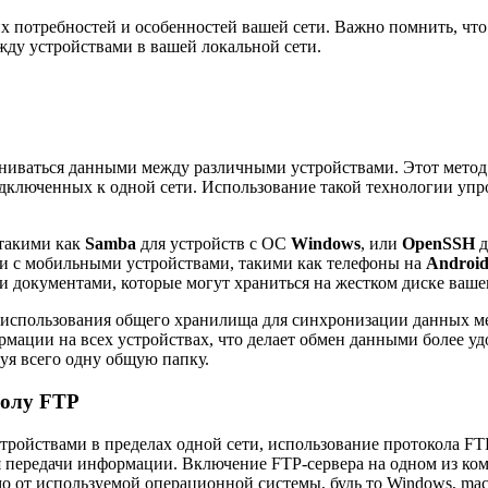
их потребностей и особенностей вашей сети. Важно помнить, чт
жду устройствами в вашей локальной сети.
ениваться данными между различными устройствами. Этот метод
дключенных к одной сети. Использование такой технологии упр
 такими как
Samba
для устройств с ОС
Windows
, или
OpenSSH
д
 и с мобильными устройствами, такими как телефоны на
Androi
документами, которые могут храниться на жестком диске ваше
ь использования общего хранилища для синхронизации данных 
рмации на всех устройствах, что делает обмен данными более 
уя всего одну общую папку.
колу FTP
ойствами в пределах одной сети, использование протокола FTP
 передачи информации. Включение FTP-сервера на одном из ком
мо от используемой операционной системы, будь то Windows, ma