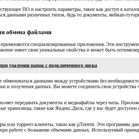
ствующее ПО и настроить параметры, такие как доступ к катало
ься данными различных типов, будь то документы, мейкап-тутор
ля обмена файлами
о применяются специализированные приложения. Эти инструмен
жение имеет свои уникальные свойства и может быть оптимизир
при удалении папок с подключенного диска
ет обмениваться данными между устройствами без необходимост
ки и получения данных. Вы можете соединить свои устройства ч
зволяет передавать документы и медиафайлы через чаты. Прило
ые хранилища, такие как Яндекс.Диск, где у вас будет доступе
ы или торрент-клиенты, такие как µTorrent. Эти программы даю
 при работе с большими объемами данных. Используемый принци