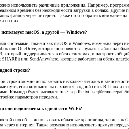
но использовать различные приложения. Например, программы т
альном времени без необходимости загрузки в облако. Другие 
ших файлов через интернет. Также стоит обратить внимание на
и на них.
 использует macOS, а другой — Windows?
и системами, такими как macOS и Windows, возможна через не
opbox или OneDrive, которые позволяют загружать файлы на обл
, который поддерживается в обеих системах, и настроить общий
к SHAREit или SendAnywhere, которые работают на обеих платф
ндной строки?
й строки можно использовать несколько методов в зависимост
евые пути, если компьютеры находятся в одной сети. В Linux и ma
оманда будет выглядеть так: `scp file.txt user@remote:/path/to/
стройке параметров передачи.
и они подключены к одной сети Wi-Fi?
остой способ — использовать облачные хранилища, такие как Go
ера через интернет. Также возможно использовать прямую перед