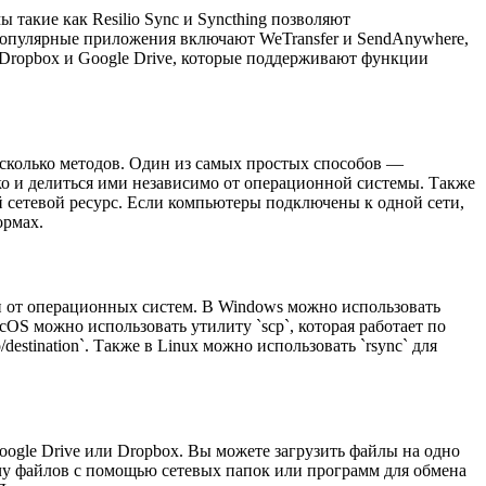
акие как Resilio Sync и Syncthing позволяют
популярные приложения включают WeTransfer и SendAnywhere,
 Dropbox и Google Drive, которые поддерживают функции
сколько методов. Один из самых простых способов —
ако и делиться ими независимо от операционной системы. Также
 сетевой ресурс. Если компьютеры подключены к одной сети,
ормах.
и от операционных систем. В Windows можно использовать
cOS можно использовать утилиту `scp`, которая работает по
destination`. Также в Linux можно использовать `rsync` для
ogle Drive или Dropbox. Вы можете загрузить файлы на одно
ачу файлов с помощью сетевых папок или программ для обмена