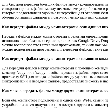
Для быстрой передачи больших файлов между компьютерами мож
синхронизировать файлы между несколькими устройствами в ре
которые предоставляют удобные интерфейсы для отправки боль
обмена большими файлами и позволяют легко делиться ссылкам
Как передать файлы между компьютерами, если один из них
Передача файлов между компьютерами с разными операционным
использование облачных сервисов, таких как Google Drive, Dr
можно воспользоваться сетевыми протоколами, такими как SMB
можно использовать программы для передачи файлов, такие ка
Как передать файлы между компьютерами с помощью кома
Для передачи файлов между компьютерами с помощью командно
команду `copy` или `xcopy`, чтобы передавать файлы через сет
протоколу SSH для передачи файлов между удаленными машинами. К
синхронизации и передачи файлов, предоставляя гибкость в на
Как можно передать файлы между двумя компьютерами, есл
Если оба компьютера подключены к одной сети Wi-Fi, самый пр
устройство, а затем получить к ним доступ с другого компьют