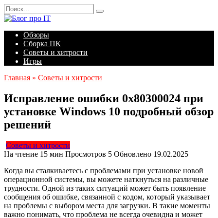
Перейти
Search
к
for:
содержанию
Обзоры
Сборка ПК
Советы и хитрости
Игры
Главная
»
Советы и хитрости
Исправление ошибки 0x80300024 при
установке Windows 10 подробный обзор
решений
Советы и хитрости
На чтение
15 мин
Просмотров
5
Обновлено
19.02.2025
Когда вы сталкиваетесь с проблемами при установке новой
операционной системы, вы можете наткнуться на различные
трудности. Одной из таких ситуаций может быть появление
сообщения об ошибке, связанной с кодом, который указывает
на проблемы с выбором места для загрузки. В такие моменты
важно понимать, что проблема не всегда очевидна и может