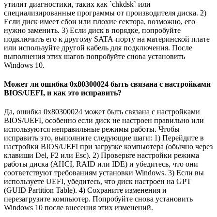
утилит диагностики, таких как `chkdsk` или
специализированные программы от производителя диска. 2)
Если диск имеет сбои или плохие сектора, возможно, его
нужно заменить. 3) Если диск в порядке, попробуйте
подключить его к другому SATA-порту на материнской плате
или используйте другой кабель для подключения. После
выполнения этих шагов попробуйте снова установить
Windows 10.
Может ли ошибка 0x80300024 быть связана с настройками
BIOS/UEFI, и как это исправить?
Да, ошибка 0x80300024 может быть связана с настройками
BIOS/UEFI, особенно если диск не настроен правильно или
используются неправильные режимы работы. Чтобы
исправить это, выполните следующие шаги: 1) Перейдите в
настройки BIOS/UEFI при загрузке компьютера (обычно через
клавиши Del, F2 или Esc). 2) Проверьте настройки режима
работы диска (AHCI, RAID или IDE) и убедитесь, что они
соответствуют требованиям установки Windows. 3) Если вы
используете UEFI, убедитесь, что диск настроен на GPT
(GUID Partition Table). 4) Сохраните изменения и
перезагрузите компьютер. Попробуйте снова установить
Windows 10 после внесения этих изменений.