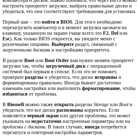
компьютера и дисков. Важно понимать, что через BIOS можно
настроить приоритет загрузки, выбрать правильные диски и
убедиться, что они соответствуют требованиям для установки.
Первый шаг – это
войти в BIOS
. Для этого необходимо
перезагрузить компьютер и в момент загрузки
щелкаем
на
клавишу, указанную на экране (чаще всего это
F2
,
Del
или
Esc
). Как только BIOS откроется, вы увидите меню с
различными опциями.
Выберите
раздел, связанный с
загрузочными дисками
и настройками приоритета.
В разделе
Boot
или
Boot Order
вам нужно
менять
приоритет
загрузки так, чтобы
загрузочный диск
с операционной
системой был первым в списке. Если это не поможет,
проверьте
разделы
и убедитесь, что диски
исправны
и
форматированы
правильно. Иногда бывает достаточно
изменить
настройки или выполнить
форматирование
, чтобы
избавиться
от проблемы.
В
Biosuefi
можно также
открыть
разделы
Storage
или
Boot
и
убедиться, что все диски
распознаны
корректно. Если
появляется
черный экран
или другие проблемы, это может
указывать на
недостаточно
настроенные параметры или на
проблемы с дисками
. В таких случаях,
иногда
потребуется
перезапуск и повторная настройка параметров.