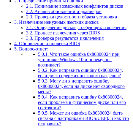
2.
Определение причины ошибки
2.1.
Понимание возможных конфликтов дисков
2.2.
Анализ обновлений и драйверов
2.3.
Проверка целостности образа установки
3.
Извлечение ненужных жестких дисков
3.1.
Определение дисков, требующих извлечения
3.2.
Процесс извлечения через BIOS
3.3.
Проверка результатов ихвлечения
4.
Обновление и проверка BIOS
5.
Вопрос-ответ:
5.0.1.
Что такое ошибка 0x80300024 при
установке Windows 10 и почему она
возникает?
5.0.2.
Как исправить ошибку 0x80300024,
если диск содержит несколько разделов?
5.0.3.
Могу ли я исправить ошибку
0x80300024, если на диске нет свободного
места?
5.0.4.
Как исправить ошибку 0x80300024,
если проблема в физическом диске или его
состоянии?
5.0.5.
Может ли ошибка 0x80300024 быть
связана с настройками BIOS/UEFI, и как это
исправить?