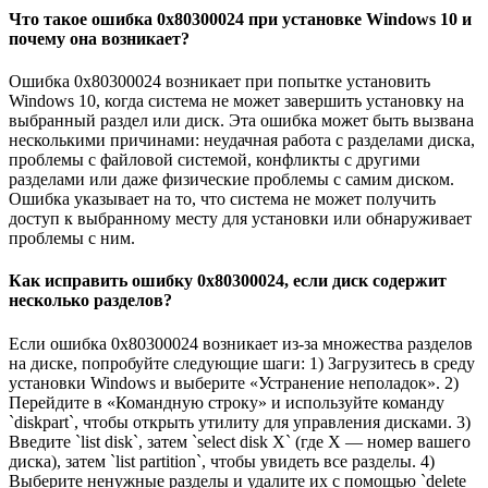
Что такое ошибка 0x80300024 при установке Windows 10 и
почему она возникает?
Ошибка 0x80300024 возникает при попытке установить
Windows 10, когда система не может завершить установку на
выбранный раздел или диск. Эта ошибка может быть вызвана
несколькими причинами: неудачная работа с разделами диска,
проблемы с файловой системой, конфликты с другими
разделами или даже физические проблемы с самим диском.
Ошибка указывает на то, что система не может получить
доступ к выбранному месту для установки или обнаруживает
проблемы с ним.
Как исправить ошибку 0x80300024, если диск содержит
несколько разделов?
Если ошибка 0x80300024 возникает из-за множества разделов
на диске, попробуйте следующие шаги: 1) Загрузитесь в среду
установки Windows и выберите «Устранение неполадок». 2)
Перейдите в «Командную строку» и используйте команду
`diskpart`, чтобы открыть утилиту для управления дисками. 3)
Введите `list disk`, затем `select disk X` (где X — номер вашего
диска), затем `list partition`, чтобы увидеть все разделы. 4)
Выберите ненужные разделы и удалите их с помощью `delete