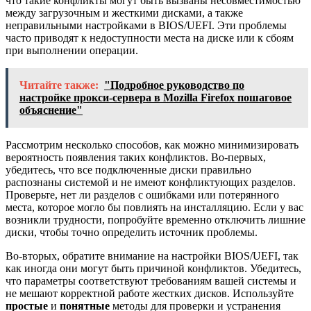
что такие конфликты могут быть вызваны несовместимостью
между загрузочным и жесткими дисками, а также
неправильными настройками в BIOS/UEFI. Эти проблемы
часто приводят к недоступности места на диске или к сбоям
при выполнении операции.
Читайте также:
"Подробное руководство по
настройке прокси-сервера в Mozilla Firefox пошаговое
объяснение"
Рассмотрим несколько способов, как можно минимизировать
вероятность появления таких конфликтов. Во-первых,
убедитесь, что все подключенные диски правильно
распознаны системой и не имеют конфликтующих разделов.
Проверьте, нет ли разделов с ошибками или потерянного
места, которое могло бы повлиять на инсталляцию. Если у вас
возникли трудности, попробуйте временно отключить лишние
диски, чтобы точно определить источник проблемы.
Во-вторых, обратите внимание на настройки BIOS/UEFI, так
как иногда они могут быть причиной конфликтов. Убедитесь,
что параметры соответствуют требованиям вашей системы и
не мешают корректной работе жестких дисков. Используйте
простые
и
понятные
методы для проверки и устранения