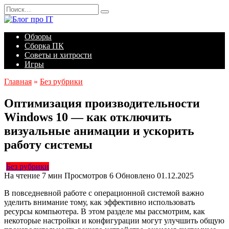
Перейти
Search
к
for:
содержанию
Обзоры
Сборка ПК
Советы и хитрости
Игры
Главная
»
Без рубрики
Оптимизация производительности
Windows 10 — как отключить
визуальные анимации и ускорить
работу системы
Без рубрики
На чтение
7 мин
Просмотров
6
Обновлено
01.12.2025
В повседневной работе с операционной системой важно
уделить внимание тому, как эффективно использовать
ресурсы компьютера. В этом разделе мы рассмотрим, как
некоторые настройки и конфигурации могут улучшить общую