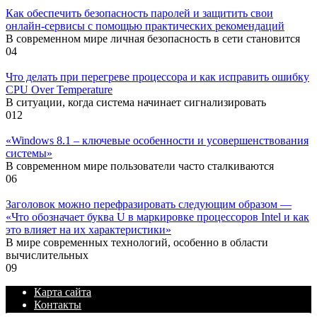
Как обеспечить безопасность паролей и защитить свои
онлайн-сервисы с помощью практических рекомендаций
В современном мире личная безопасность в сети становится
0
4
Что делать при перегреве процессора и как исправить ошибку
CPU Over Temperature
В ситуации, когда система начинает сигнализировать
0
12
«Windows 8.1 – ключевые особенности и усовершенствования
системы»
В современном мире пользователи часто сталкиваются
0
6
Заголовок можно перефразировать следующим образом —
«Что обозначает буква U в маркировке процессоров Intel и как
это влияет на их характеристики»
В мире современных технологий, особенно в области
вычислительных
0
9
Карта сайта
Контакты