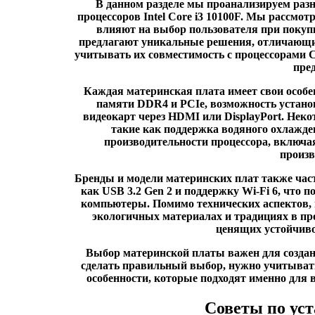
В данном разделе мы проанализируем разн
процессоров Intel Core i3 10100F. Мы рассмо
влияют на выбор пользователя при покуп
предлагают уникальные решения, отличающие
учитывать их совместимость с процессорами 
пре
Каждая материнская плата имеет свои особ
памяти DDR4 и PCIe, возможность устано
видеокарт через HDMI или DisplayPort. Нек
такие как поддержка водяного охлажде
производительности процессора, включа
произв
Бренды и модели материнских плат также част
как USB 3.2 Gen 2 и поддержку Wi-Fi 6, что 
компьютеры. Помимо технических аспектов,
экологичных материалах и традициях в про
ценящих устойчиво
Выбор материнской платы важен для создан
сделать правильный выбор, нужно учитывать
особенности, которые подходят именно для 
Советы по уст