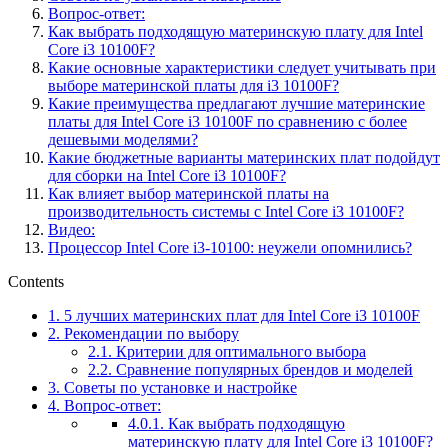
Вопрос-ответ:
Как выбрать подходящую материнскую плату для Intel
Core i3 10100F?
Какие основные характеристики следует учитывать при
выборе материнской платы для i3 10100F?
Какие преимущества предлагают лучшие материнские
платы для Intel Core i3 10100F по сравнению с более
дешевыми моделями?
Какие бюджетные варианты материнских плат подойдут
для сборки на Intel Core i3 10100F?
Как влияет выбор материнской платы на
производительность системы с Intel Core i3 10100F?
Видео:
Процессор Intel Core i3-10100: неужели опомнились?
Contents
1.
5 лучших материнских плат для Intel Core i3 10100F
2.
Рекомендации по выбору
2.1.
Критерии для оптимального выбора
2.2.
Сравнение популярных брендов и моделей
3.
Советы по установке и настройке
4.
Вопрос-ответ:
4.0.1.
Как выбрать подходящую
материнскую плату для Intel Core i3 10100F?