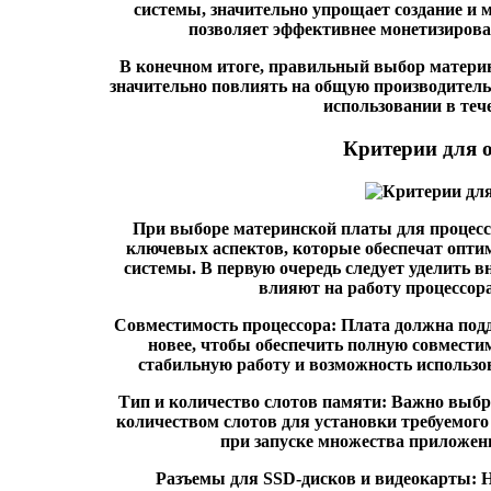
системы, значительно упрощает создание и м
позволяет эффективнее монетизирова
В конечном итоге, правильный выбор материнс
значительно повлиять на общую производительн
использовании в тече
Критерии для 
При выборе материнской платы для процессо
ключевых аспектов, которые обеспечат опти
системы. В первую очередь следует уделить
влияют на работу процессор
Совместимость процессора:
Плата должна подд
новее, чтобы обеспечить полную совмести
стабильную работу и возможность использова
Тип и количество слотов памяти:
Важно выбра
количеством слотов для установки требуемог
при запуске множества приложен
Разъемы для SSD-дисков и видеокарты:
Н