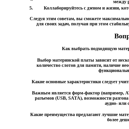
между 
5.
Коллаборируйтесь с дзеном и жизни, кот
Следуя этим советам, вы сможете максималь
для своих задач, получая при этом стабил
Вопр
Как выбрать подходящую матери
Выбор материнской платы зависит от неско
количество слотов для памяти, наличие не
функциональн
Какие основные характеристики следует учит
Важным является форм-фактор (например, A
разъемов (USB, SATA), возможности разгона
аудио- или 
Какие преимущества предлагают лучшие матери
более де