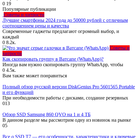
0
19
Популярные публикации
Советы и хитрости
Лучшие смартфоны 2024 года до 50000 рублей с отличным
соотношением цены и качества
Современные гаджеты предлагают огромный выбор, и
каждый
0
8.2к.
Советы и
хитрости
Как скопировать группу в Ватсапе (WhatsApp)?
Иногда вам нужно скопировать группу WhatsApp, чтобы
0
4.5к.
Вам также может понравиться
Полный обзор русской версии DiskGenius Pro 5601565 Portable
и его функций
При необходимости работы с дисками, создание резервных
0
13
Обзор SSD Samsung 860 QVO на 1 и 4 ТБ
В данном разделе мы рассмотрим одну из новинок на рынке
0
5
Все о SSD T7 — его особенности, характеристики и ключевые