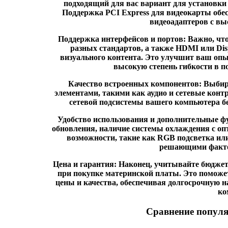
подходящий для вас вариант для установки
Поддержка PCI Express для видеокарты обе
видеоадаптеров с вы
Поддержка интерфейсов и портов:
Важно, что
разных стандартов, а также HDMI или Dis
визуального контента. Это улучшит ваш оп
высокую степень гибкости в 
Качество встроенных компонентов:
Выбира
элементами, такими как аудио и сетевые конт
сетевой подсистемы вашего компьютера бе
Удобство использования и дополнительные ф
обновления, наличие системы охлаждения с о
возможности, такие как RGB подсветка ил
решающими факто
Цена и гарантия:
Наконец, учитывайте бюджет
при покупке материнской платы. Это поможе
цены и качества, обеспечивая долгосрочную н
ко
Сравнение популя