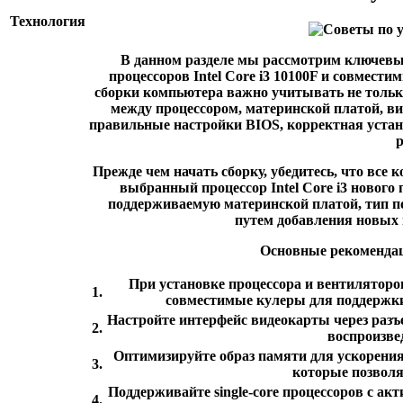
Технология
В данном разделе мы рассмотрим ключевые
процессоров Intel Core i3 10100F и совмест
сборки компьютера важно учитывать не только
между процессором, материнской платой, ви
правильные настройки BIOS, корректная уста
р
Прежде чем начать сборку, убедитесь, что все
выбранный процессор Intel Core i3 нового
поддерживаемую материнской платой, тип 
путем добавления новых 
Основные рекомендац
При установке процессора и вентиляторо
1.
совместимые кулеры для поддержки
Настройте интерфейс видеокарты через разъ
2.
воспроизве
Оптимизируйте образ памяти для ускорения
3.
которые позвол
Поддерживайте single-core процессоров с ак
4.