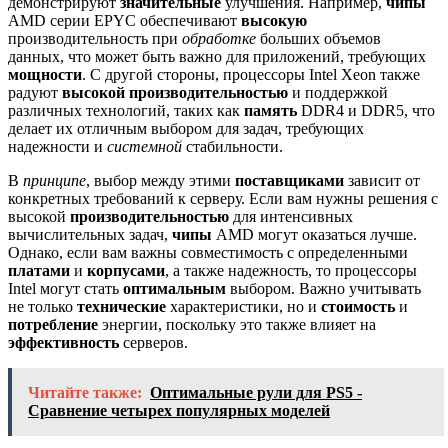
демонстрируют
значительные
улучшения. Например,
чипы
AMD серии EPYC обеспечивают
высокую
производительность при
обработке
больших объемов
данных, что может быть важно для приложений, требующих
мощности
. С другой стороны, процессоры Intel Xeon также
радуют
высокой
производительностью
и поддержкой
различных технологий, таких как
память
DDR4 и DDR5, что
делает их отличным выбором для задач, требующих
надежности и
системной
стабильности.
В
принципе
, выбор между этими
поставщиками
зависит от
конкретных требований к серверу. Если вам нужны решения с
высокой
производительностью
для интенсивных
вычислительных задач,
чипы
AMD могут оказаться лучше.
Однако, если вам важны совместимость с определенными
платами
и
корпусами
, а также надежность, то процессоры
Intel могут стать
оптимальным
выбором. Важно учитывать
не только
технические
характеристики, но и
стоимость
и
потребление
энергии, поскольку это также влияет на
эффективность
серверов.
Читайте также:
Оптимальные рули для PS5 -
Сравнение четырех популярных моделей