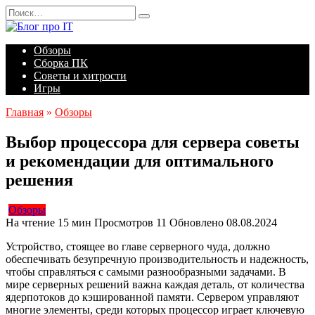
Перейти
Search
к
for:
содержанию
Обзоры
Сборка ПК
Советы и хитрости
Игры
Главная
»
Обзоры
Выбор процессора для сервера советы
и рекомендации для оптимального
решения
Обзоры
На чтение
15 мин
Просмотров
11
Обновлено
08.08.2024
Устройство, стоящее во главе серверного чуда, должно
обеспечивать безупречную производительность и надежность,
чтобы справляться с самыми разнообразными задачами. В
мире серверных решений важна каждая деталь, от количества
ядерпотоков до кэшированной памяти. Сервером управляют
многие элементы, среди которых процессор играет ключевую