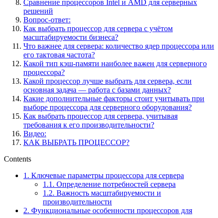
Сравнение процессоров Intel и AMD для серверных
решений
Вопрос-ответ:
Как выбрать процессор для сервера с учётом
масштабируемости бизнеса?
Что важнее для сервера: количество ядер процессора или
его тактовая частота?
Какой тип кэш-памяти наиболее важен для серверного
процессора?
Какой процессор лучше выбрать для сервера, если
основная задача — работа с базами данных?
Какие дополнительные факторы стоит учитывать при
выборе процессора для серверного оборудования?
Как выбрать процессор для сервера, учитывая
требования к его производительности?
Видео:
КАК ВЫБРАТЬ ПРОЦЕССОР?
Contents
1.
Ключевые параметры процессора для сервера
1.1.
Определение потребностей сервера
1.2.
Важность масштабируемости и
производительности
2.
Функциональные особенности процессоров для