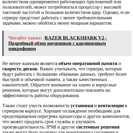
количеством одновременно работающих приложений или
пользователей, может потребоваться процессор с высокой
тактовой частотой и большим количеством ядер. Однако, если
серверу предстоит работать с менее требовательными
задачами, можно обойтись менее мощным вариантом.
Читайте также:
RAZER BLACKSHARK V2 -
Подробный обзор наушников с кардиоидным
микрофоном
Не менее важным является
объем оперативной памяти
и
скорость дисков
. Важно учитывать, что серверы, которые
будут работать с большими объемами данных, требуют более
быстрой и объемной памяти, а также качественных
накопителей. Обратите внимание на
плате
и
корпусные
решения, которые могут дополнительно повлиять на
эффективность работы оборудования.
Также стоит учесть возможность
установки
и
вентиляции
в
серверном корпусе. Хорошее охлаждение необходимо для
предотвращения перегрева процессора и других компонентов,
что может продлить срок службы и улучшить
производительность.
IPMI
и другие
системные решения
также могут быть полезны для мониторинга состояния и