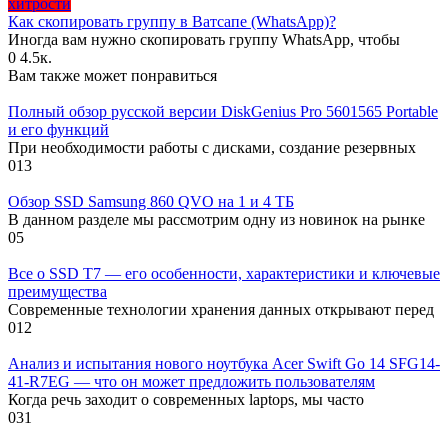
хитрости
Как скопировать группу в Ватсапе (WhatsApp)?
Иногда вам нужно скопировать группу WhatsApp, чтобы
0
4.5к.
Вам также может понравиться
Полный обзор русской версии DiskGenius Pro 5601565 Portable
и его функций
При необходимости работы с дисками, создание резервных
0
13
Обзор SSD Samsung 860 QVO на 1 и 4 ТБ
В данном разделе мы рассмотрим одну из новинок на рынке
0
5
Все о SSD T7 — его особенности, характеристики и ключевые
преимущества
Современные технологии хранения данных открывают перед
0
12
Анализ и испытания нового ноутбука Acer Swift Go 14 SFG14-
41-R7EG — что он может предложить пользователям
Когда речь заходит о современных laptops, мы часто
0
31