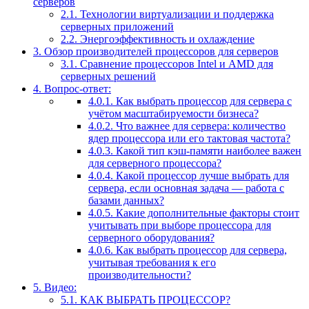
серверов
2.1.
Технологии виртуализации и поддержка
серверных приложений
2.2.
Энергоэффективность и охлаждение
3.
Обзор производителей процессоров для серверов
3.1.
Сравнение процессоров Intel и AMD для
серверных решений
4.
Вопрос-ответ:
4.0.1.
Как выбрать процессор для сервера с
учётом масштабируемости бизнеса?
4.0.2.
Что важнее для сервера: количество
ядер процессора или его тактовая частота?
4.0.3.
Какой тип кэш-памяти наиболее важен
для серверного процессора?
4.0.4.
Какой процессор лучше выбрать для
сервера, если основная задача — работа с
базами данных?
4.0.5.
Какие дополнительные факторы стоит
учитывать при выборе процессора для
серверного оборудования?
4.0.6.
Как выбрать процессор для сервера,
учитывая требования к его
производительности?
5.
Видео:
5.1.
КАК ВЫБРАТЬ ПРОЦЕССОР?