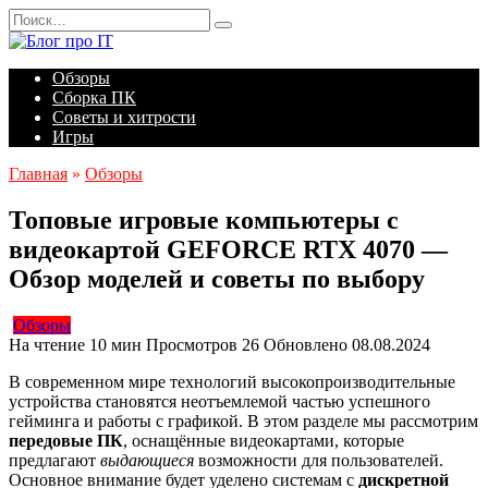
Перейти
Search
к
for:
содержанию
Обзоры
Сборка ПК
Советы и хитрости
Игры
Главная
»
Обзоры
Топовые игровые компьютеры с
видеокартой GEFORCE RTX 4070 —
Обзор моделей и советы по выбору
Обзоры
На чтение
10 мин
Просмотров
26
Обновлено
08.08.2024
В современном мире технологий высокопроизводительные
устройства становятся неотъемлемой частью успешного
гейминга и работы с графикой. В этом разделе мы рассмотрим
передовые ПК
, оснащённые видеокартами, которые
предлагают
выдающиеся
возможности для пользователей.
Основное внимание будет уделено системам с
дискретной