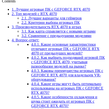
Contents
1.
Лучшие игровые ПК с GEFORCE RTX 4070
2.
Топ моделей с RTX 4070
2.1.
Лучшие варианты для геймеров
2.2.
Критерии выбора игровых ПК
3.
Производительность RTX 4070 в играх
3.1.
Как карта справляется с новыми играми
3.2.
Сравнение с предыдущими моделями
4.
Вопрос-ответ:
4.0.1.
Какие основные характеристики
отличают игровые ПК с GEFORCE RTX
4070 от предыдущих моделей?
4.0.2.
Как выбрать подходящий игровой ПК
с GEFORCE RTX 4070, учитывая
разнообразие моделей на рынке?
4.0.3.
Каковы преимущества игровых ПК с
GEFORCE RTX 4070 для владельцев VR-
оборудования?
4.0.4.
Какие игры могут быть оптимально
использованы на игровых ПК с GEFORCE
RTX 4070?
4.0.5.
Какие особенности охлаждения и
шума стоит ожидать от игровых ПК с
GEFORCE RTX 4070?