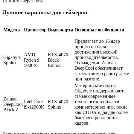
10 минут через бота.
Лучшие варианты для геймеров
Модель
Процессор
Видеокарта
Основные особенности
Предлагает до 16 ядер
процессора для
достижения высокой
AMD
RTX 4070
Gigabyte
производительности.
Ryzen 9
Black
Sphinx
Охлаждение Zalman
5900X
Edition
DeepCool обеспечивает
эффективную работу даже
при разгоне.
Материнские платы
Gigabyte поддерживают
самые современные
Zalman
Intel Core
RTX 4070
технологии в области
DeepCool
i9-12900K
Sphinx
компьютерных игр, такие
Black Z
как CUDA-ядра для более
быстрого рендеринга
кадров.