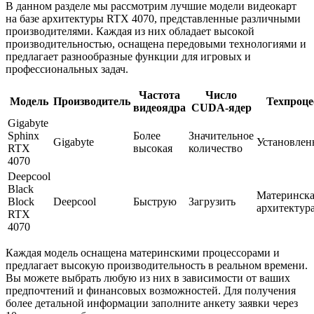
В данном разделе мы рассмотрим лучшие модели видеокарт
на базе архитектуры RTX 4070, представленные различными
производителями. Каждая из них обладает высокой
производительностью, оснащена передовыми технологиями и
предлагает разнообразные функции для игровых и
профессиональных задач.
Частота
Число
Модель
Производитель
Техпроце
видеоядра
CUDA-ядер
Gigabyte
Sphinx
Более
Значительное
Gigabyte
Установле
RTX
высокая
количество
4070
Deepcool
Black
Материнска
Block
Deepcool
Быструю
Загрузить
архитектур
RTX
4070
Каждая модель оснащена материнскими процессорами и
предлагает высокую производительность в реальном времени.
Вы можете выбрать любую из них в зависимости от ваших
предпочтений и финансовых возможностей. Для получения
более детальной информации заполните анкету заявки через