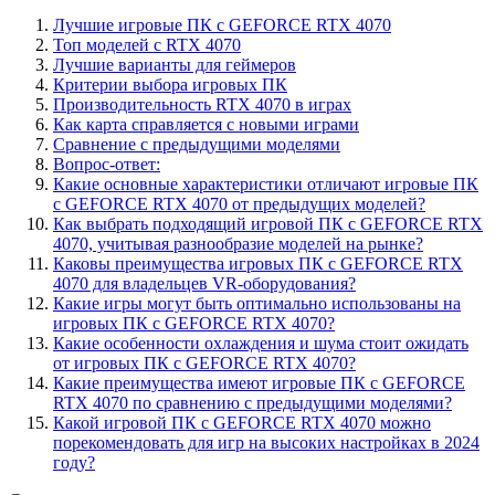
Лучшие игровые ПК с GEFORCE RTX 4070
Топ моделей с RTX 4070
Лучшие варианты для геймеров
Критерии выбора игровых ПК
Производительность RTX 4070 в играх
Как карта справляется с новыми играми
Сравнение с предыдущими моделями
Вопрос-ответ:
Какие основные характеристики отличают игровые ПК
с GEFORCE RTX 4070 от предыдущих моделей?
Как выбрать подходящий игровой ПК с GEFORCE RTX
4070, учитывая разнообразие моделей на рынке?
Каковы преимущества игровых ПК с GEFORCE RTX
4070 для владельцев VR-оборудования?
Какие игры могут быть оптимально использованы на
игровых ПК с GEFORCE RTX 4070?
Какие особенности охлаждения и шума стоит ожидать
от игровых ПК с GEFORCE RTX 4070?
Какие преимущества имеют игровые ПК с GEFORCE
RTX 4070 по сравнению с предыдущими моделями?
Какой игровой ПК с GEFORCE RTX 4070 можно
порекомендовать для игр на высоких настройках в 2024
году?