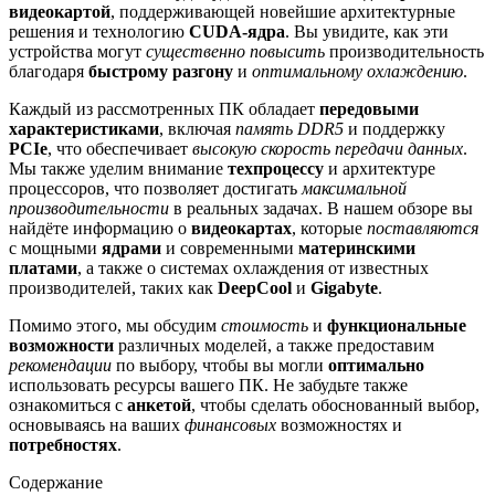
видеокартой
, поддерживающей новейшие архитектурные
решения и технологию
CUDA-ядра
. Вы увидите, как эти
устройства могут
существенно повысить
производительность
благодаря
быстрому разгону
и
оптимальному охлаждению
.
Каждый из рассмотренных ПК обладает
передовыми
характеристиками
, включая
память DDR5
и поддержку
PCIe
, что обеспечивает
высокую скорость передачи данных
.
Мы также уделим внимание
техпроцессу
и архитектуре
процессоров, что позволяет достигать
максимальной
производительности
в реальных задачах. В нашем обзоре вы
найдёте информацию о
видеокартах
, которые
поставляются
с мощными
ядрами
и современными
материнскими
платами
, а также о системах охлаждения от известных
производителей, таких как
DeepCool
и
Gigabyte
.
Помимо этого, мы обсудим
стоимость
и
функциональные
возможности
различных моделей, а также предоставим
рекомендации
по выбору, чтобы вы могли
оптимально
использовать ресурсы вашего ПК. Не забудьте также
ознакомиться с
анкетой
, чтобы сделать обоснованный выбор,
основываясь на ваших
финансовых
возможностях и
потребностях
.
Содержание