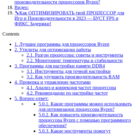
производительности процессоров Ryzen?
Видео:
🔧Как ОПТИМИЗИРОВАТЬ твой ПРОЦЕССОР для
Игр и Производительности в 2023 — БУСТ FPS и
ФИКС Задержки!
Contents
1.
Лучшие программы для процессоров Ryzen
2.
Утилиты для оптимизации работы
2.1.
Разгон процессора: советы и инструменты
2.2.
Мониторинг температуры и стабильности
3.
Программы для настройки памяти DDR4
3.1.
Инструменты для точной настройки
3.2.
Как улучшить производительность RAM
4.
Проверка и управление частотами
4.1.
Анализ и коррекция частот процессора
4.2.
Рекомендации по настройке частот
5.
Вопрос-ответ:
5.0.1.
Какие программы можно использовать
для оптимизации процессора Ryzen?
5.0.2.
Как повысить производительность
процессора Ryzen с помощью программного
обеспечения?
5.0.3.
Какие инструменты помогут