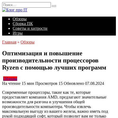
Перейти
Search
к
for:
содержанию
Обзоры
Сборка ПК
Советы и хитрости
Игры
Главная
»
Обзоры
Оптимизация и повышение
производительности процессоров
Ryzen с помощью лучших программ
Обзоры
На чтение
15 мин
Просмотров
15
Обновлено
07.08.2024
Современные процессоры, такие как те, которые
предоставляет компания AMD, предлагают значительные
возможности для разгона и улучшения общей
производительности компьютера. Чтобы извлечь
максимальную выгоду из вашего железа, важно иметь под
рукой подходящий софт, который позволит вам не только