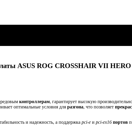
 платы ASUS ROG CROSSHAIR VII HERO 
ередовым
контроллерам
, гарантирует высокую производительн
ривает оптимальные условия для
разгона
, что позволяет
прекра
табильность и надежность, а поддержка
pci-e
и
pci-ex16
портов
п