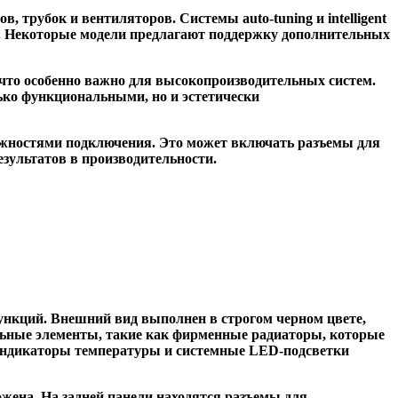
трубок и вентиляторов. Системы auto-tuning и intelligent
. Некоторые модели предлагают поддержку дополнительных
что особенно важно для высокопроизводительных систем.
лько функциональными, но и эстетически
ожностями подключения. Это может включать разъемы для
зультатов в производительности.
ункций. Внешний вид выполнен в строгом черном цвете,
альные элементы, такие как фирменные радиаторы, которые
е индикаторы температуры и системные LED-подсветки
ожена. На задней панели находятся разъемы для