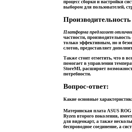
процесс сборки и настройки сис
выбором для пользователей, с
Производительность 
Платформа предлагает отличны
частности,
производительность
только эффективным, но и без
слотов, предоставляет дополни
Также стоит отметить, что в
вс
помогает в управлении
темпер
StoreMI
, расширяет возможност
потребности
.
Вопрос-ответ:
Какие основные характерист
Материнская плата ASUS ROG 
Ryzen второго поколения, имее
для видеокарт, а также нескол
беспроводное соединение, а си