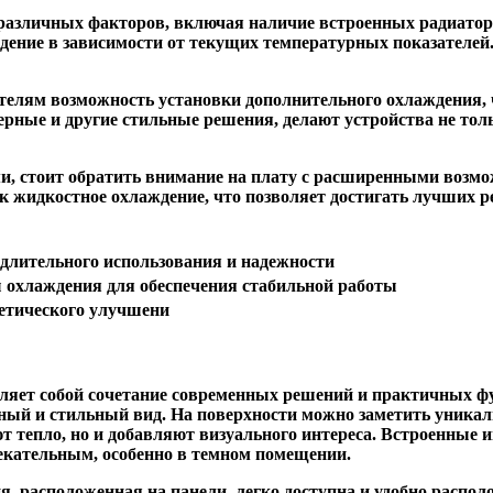
зличных факторов, включая наличие встроенных радиаторов, 
ение в зависимости от текущих температурных показателей
елям возможность установки дополнительного охлаждения, 
черные и другие стильные решения, делают устройства не то
ми, стоит обратить внимание на плату с расширенными возм
 жидкостное охлаждение, что позволяет достигать лучших ре
длительного использования и надежности
 охлаждения для обеспечения стабильной работы
тетического улучшени
вляет собой сочетание современных решений и практичных ф
тный и стильный вид. На поверхности можно заметить уник
т тепло, но и добавляют визуального интереса. Встроенны
екательным, особенно в темном помещении.
, расположенная на панели, легко доступна и удобно распол