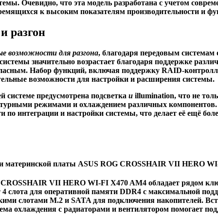
темы. Очевидно, что эта модель разработана с учетом совре
тремящихся к высоким показателям производительности и фу
и разгон
е возможности для разгона
, благодаря
передовым системам 
системы значительно возрастает благодаря
поддержке разли
опасным.
Набор функций
, включая поддержку
RAID-контролл
тельные возможности для настройки и расширения системы.
ей системе
предусмотрена
подсветка
и
illumination
, что не то
атурными режимами
и
охлаждением
различных компонентов
и по интеграции и настройки системы, что делает её ещё бол
ики материнской платы ASUS ROG CROSSHAIR VII HERO WI
CROSSHAIR VII HERO WI-FI X470 AM4 обладает рядом клю
т 4 слота для оперативной памяти DDR4 с максимальной подде
ькими слотами M.2 и SATA для подключения накопителей. Встр
стема охлаждения с радиаторами и вентилятором помогает по