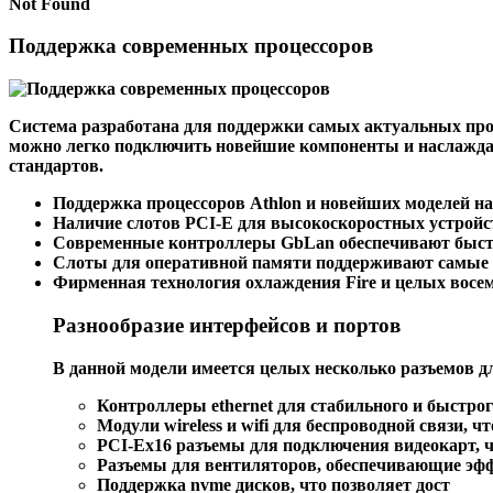
Not Found
Поддержка современных процессоров
Система разработана для поддержки самых актуальных проц
можно легко подключить новейшие компоненты и наслаждат
стандартов.
Поддержка процессоров
Athlon
и новейших моделей н
Наличие слотов
PCI-E
для высокоскоростных устройст
Современные контроллеры
GbLan
обеспечивают быст
Слоты для оперативной памяти поддерживают самые п
Фирменная технология охлаждения
Fire
и целых восе
Разнообразие интерфейсов и портов
В данной модели имеется целых несколько разъемов д
Контроллеры ethernet для стабильного и быстрог
Модули wireless и wifi для беспроводной связи, ч
PCI-Ex16 разъемы для подключения видеокарт, 
Разъемы для вентиляторов, обеспечивающие эфф
Поддержка nvme дисков, что позволяет дост