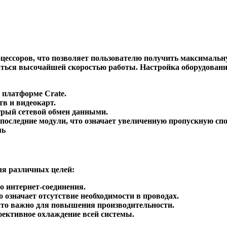
ессоров, что позволяет пользователю получить максимальную
ься высочайшей скоростью работы. Настройка оборудования
а платформе
Crate
.
в и видеокарт.
рый сетевой обмен данными.
оследние модули, что означает увеличенную пропускную спо
мь
ля различных целей:
о интернет-соединения.
то означает отсутствие необходимости в проводах.
что важно для повышения производительности.
ективное охлаждение всей системы.