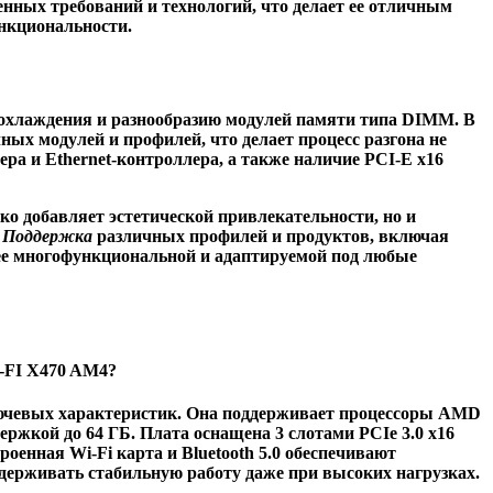
менных требований и технологий, что делает ее отличным
нкциональности.
охлаждения
и разнообразию
модулей памяти
типа
DIMM
. В
чных модулей
и
профилей
, что делает процесс разгона не
ера
и
Ethernet-контроллера
, а также наличие
PCI-E x16
лько добавляет эстетической привлекательности, но и
.
Поддержка
различных
профилей
и
продуктов
, включая
ее
многофункциональной
и адаптируемой под любые
-FI X470 AM4?
чевых характеристик. Она поддерживает процессоры AMD
ржкой до 64 ГБ. Плата оснащена 3 слотами PCIe 3.0 x16
оенная Wi-Fi карта и Bluetooth 5.0 обеспечивают
ддерживать стабильную работу даже при высоких нагрузках.