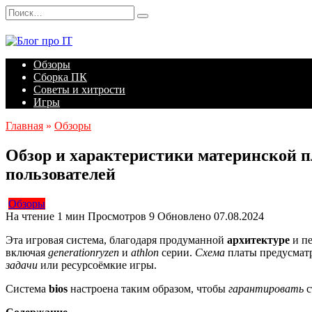
Перейти
Search
к
for:
содержанию
Обзоры
Сборка ПК
Советы и хитрости
Игры
Главная
»
Обзоры
Обзор и характеристики материнской
пользователей
Обзоры
На чтение
1 мин
Просмотров
9
Обновлено
07.08.2024
Эта игровая система, благодаря продуманной
архитектуре
и п
включая
generationryzen
и
athlon
серии.
Схема
платы предусмат
задачи
или ресурсоёмкие игры.
Система
bios
настроена таким образом, чтобы
гарантировать
с