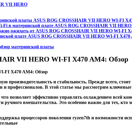
IR VII HERO
теринской платы ASUS ROG CROSSHAIR VII HERO WI-FI X4
i-Fi в материнской плате ASUS ROG CROSSHAIR VII HERO
можно ожидать от ASUS ROG CROSSHAIR VII HERO WI-FI X4
ринской плате ASUS ROG CROSSHAIR VII HERO WI-FI X470
бзор материнской платы
AIR VII HERO WI-FI X470 AM4: Обзор
ную производительность и стабильность. Прежде всего, стои
в и профессионалов. В этой статье мы рассмотрим ключевые 
, что позволяет эффективно управлять охлаждением всей кон
и ручного вмешательства. Это особенно важно для тех, кто 
оддержка процессоров поколения ryzen7th и возможности исп
ительные