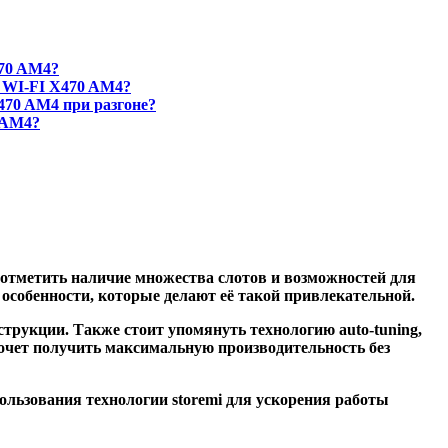
70 AM4?
 WI-FI X470 AM4?
70 AM4 при разгоне?
 AM4?
т отметить наличие множества слотов и возможностей для
особенности, которые делают её такой привлекательной.
струкции. Также стоит упомянуть технологию auto-tuning,
хочет получить максимальную производительность без
ользования технологии storemi для ускорения работы