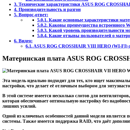
3.
Технические характеристики ASUS ROG CROSSHA
4.
Производительность и разгон
5.
Вопрос-ответ:
5.0.1.
Какие основные характеристики ма
5.0.2.
Каковы преимущества встроенного W
5.0.3.
Какой уровень производительности 
5.0.4.
Какие отзывы пользователей о мате
6.
Видео:
6.1.
ASUS ROG CROSSHAIR VIII HERO (WI-FI) о
Материнская плата ASUS ROG CROSSH
Эта модель идеально подходит для тех, кто ищет максималь
настройки, что делает её отличным выбором для энтузиасто
В этой системе имеется несколько слотов для вентиляторов
которая обеспечивает оптимальную настройку без надобност
лишних усилий.
Одной из ключевых особенностей данной модели является п
системы. Также имеется поддержка RAID, что даёт дополн