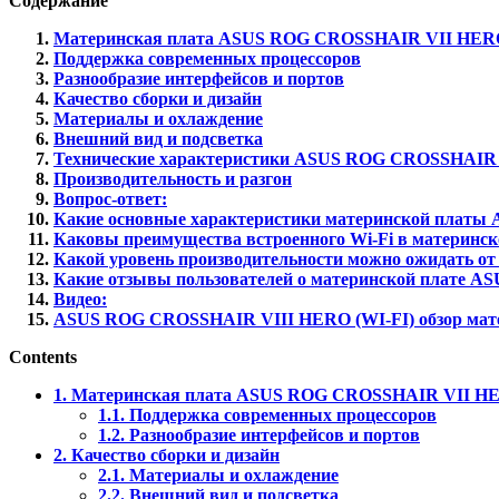
Содержание
Материнская плата ASUS ROG CROSSHAIR VII HERO
Поддержка современных процессоров
Разнообразие интерфейсов и портов
Качество сборки и дизайн
Материалы и охлаждение
Внешний вид и подсветка
Технические характеристики ASUS ROG CROSSHAIR
Производительность и разгон
Вопрос-ответ:
Какие основные характеристики материнской плат
Каковы преимущества встроенного Wi-Fi в материн
Какой уровень производительности можно ожидать 
Какие отзывы пользователей о материнской плате
Видео:
ASUS ROG CROSSHAIR VIII HERO (WI-FI) обзор мат
Contents
1.
Материнская плата ASUS ROG CROSSHAIR VII HER
1.1.
Поддержка современных процессоров
1.2.
Разнообразие интерфейсов и портов
2.
Качество сборки и дизайн
2.1.
Материалы и охлаждение
2.2.
Внешний вид и подсветка