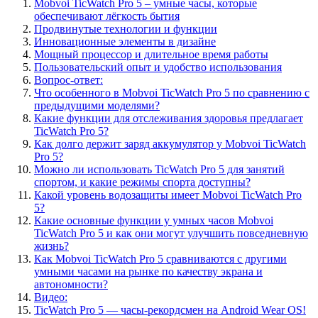
Mobvoi TicWatch Pro 5 – умные часы, которые
обеспечивают лёгкость бытия
Продвинутые технологии и функции
Инновационные элементы в дизайне
Мощный процессор и длительное время работы
Пользовательский опыт и удобство использования
Вопрос-ответ:
Что особенного в Mobvoi TicWatch Pro 5 по сравнению с
предыдущими моделями?
Какие функции для отслеживания здоровья предлагает
TicWatch Pro 5?
Как долго держит заряд аккумулятор у Mobvoi TicWatch
Pro 5?
Можно ли использовать TicWatch Pro 5 для занятий
спортом, и какие режимы спорта доступны?
Какой уровень водозащиты имеет Mobvoi TicWatch Pro
5?
Какие основные функции у умных часов Mobvoi
TicWatch Pro 5 и как они могут улучшить повседневную
жизнь?
Как Mobvoi TicWatch Pro 5 сравниваются с другими
умными часами на рынке по качеству экрана и
автономности?
Видео:
TicWatch Pro 5 — часы-рекордсмен на Android Wear OS!