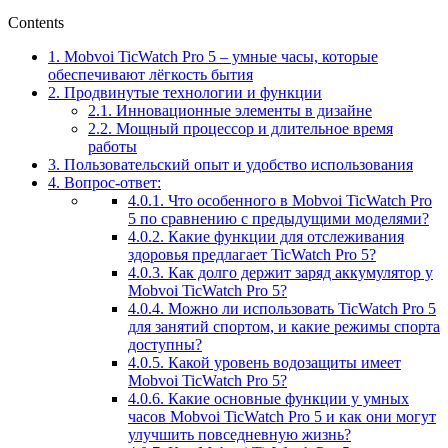
Contents
1.
Mobvoi TicWatch Pro 5 – умные часы, которые
обеспечивают лёгкость бытия
2.
Продвинутые технологии и функции
2.1.
Инновационные элементы в дизайне
2.2.
Мощный процессор и длительное время
работы
3.
Пользовательский опыт и удобство использования
4.
Вопрос-ответ:
4.0.1.
Что особенного в Mobvoi TicWatch Pro
5 по сравнению с предыдущими моделями?
4.0.2.
Какие функции для отслеживания
здоровья предлагает TicWatch Pro 5?
4.0.3.
Как долго держит заряд аккумулятор у
Mobvoi TicWatch Pro 5?
4.0.4.
Можно ли использовать TicWatch Pro 5
для занятий спортом, и какие режимы спорта
доступны?
4.0.5.
Какой уровень водозащиты имеет
Mobvoi TicWatch Pro 5?
4.0.6.
Какие основные функции у умных
часов Mobvoi TicWatch Pro 5 и как они могут
улучшить повседневную жизнь?