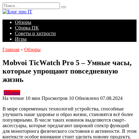
Перейти
Search
к
for:
содержанию
Обзоры
Сборка ПК
Советы и хитрости
Игры
Главная
»
Обзоры
Mobvoi TicWatch Pro 5 – Умные часы,
которые упрощают повседневную
жизнь
Обзоры
На чтение
10 мин
Просмотров
10
Обновлено
07.08.2024
В мире современных технологий устройства, способные
улучшить наше здоровье и образ жизни, становятся всё более
популярными. В числе таких новинок выделяются смарт-
аксессуары, которые предлагают широкий спектр функций
для мониторинга физического состояния и активности. В этом
контексте особое внимание стоит уделить новому продукту,