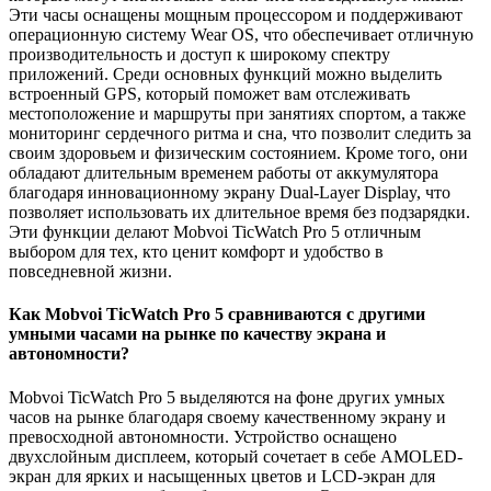
Эти часы оснащены мощным процессором и поддерживают
операционную систему Wear OS, что обеспечивает отличную
производительность и доступ к широкому спектру
приложений. Среди основных функций можно выделить
встроенный GPS, который поможет вам отслеживать
местоположение и маршруты при занятиях спортом, а также
мониторинг сердечного ритма и сна, что позволит следить за
своим здоровьем и физическим состоянием. Кроме того, они
обладают длительным временем работы от аккумулятора
благодаря инновационному экрану Dual-Layer Display, что
позволяет использовать их длительное время без подзарядки.
Эти функции делают Mobvoi TicWatch Pro 5 отличным
выбором для тех, кто ценит комфорт и удобство в
повседневной жизни.
Как Mobvoi TicWatch Pro 5 сравниваются с другими
умными часами на рынке по качеству экрана и
автономности?
Mobvoi TicWatch Pro 5 выделяются на фоне других умных
часов на рынке благодаря своему качественному экрану и
превосходной автономности. Устройство оснащено
двухслойным дисплеем, который сочетает в себе AMOLED-
экран для ярких и насыщенных цветов и LCD-экран для