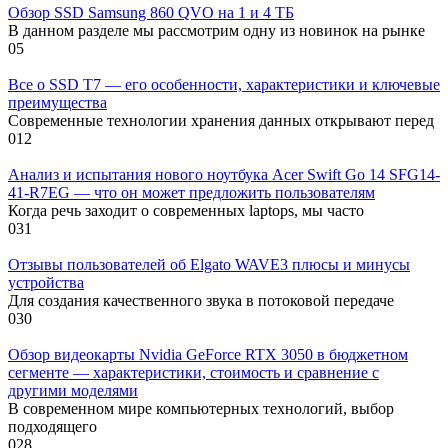
Обзор SSD Samsung 860 QVO на 1 и 4 ТБ
В данном разделе мы рассмотрим одну из новинок на рынке
0
5
Все о SSD T7 — его особенности, характеристики и ключевые
преимущества
Современные технологии хранения данных открывают перед
0
12
Анализ и испытания нового ноутбука Acer Swift Go 14 SFG14-
41-R7EG — что он может предложить пользователям
Когда речь заходит о современных laptops, мы часто
0
31
Отзывы пользователей об Elgato WAVE3 плюсы и минусы
устройства
Для создания качественного звука в потоковой передаче
0
30
Обзор видеокарты Nvidia GeForce RTX 3050 в бюджетном
сегменте — характеристики, стоимость и сравнение с
другими моделями
В современном мире компьютерных технологий, выбор
подходящего
0
28