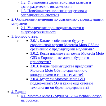
1.2.
Улучшенные характеристики камеры и
фотографические возможности
1.3.
Новейшие технологии процессора и
операционной системы
2.
Ожидаемые изменения по сравнению с предыдущими
моделями
2.1.
Увеличение производительности и
энергоэффективность
3.
Вопрос-ответ:
3.0.1.
Какие особенности будут у
европейской версии Motorola Moto G53 по
сравнению с предыдущими моделями?
3.0.2.
Когда планируется релиз Motorola Moto
G53 в Европе и где можно будет его
приобрести?
3.0.3.
Какие преимущества предложит
Motorola Moto G53 по сравнению с
конкурентами в своем сегменте?
3.0.4.
Будет ли Motorola Moto G53
поддерживать 5G и какие еще сетевые
технологии он будет поддерживать?
4.
Видео:
4.1.
Motorola Moto G Stylus 5G 2024 первый обзор
на русском