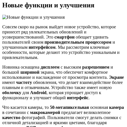
Новые функции и улучшения
Совсем скоро на рынок выйдет новое устройство, которое
принесет ряд увлекательных обновлений и
усовершенствований. Это
смартфон
обещает удивить
пользователей своим
производительным процессором
и
улучшенным
интерфейсом
. Мы рассмотрим ключевые
особенности, которые делают это устройство уникальным и
привлекательным.
Новинка оснащена
дисплеем
с высоким
разрешением
и
большой
шириной
экрана, что обеспечит комфортное
использование и наслаждение от просмотра контента.
Экране
имеют
частоту
обновления, что делает взаимодействие более
плавным и отзывчивым. Устройство также имеет новую
оболочку
для
Android
, которая упрощает доступ к
функционалу и улучшает общий
интерфейс
.
Что касается камеры, то
50-мегапиксельная
основная
камера
в сочетании с
макрокамерой
предлагает великолепное
качество
фотографий. Пользователи смогут делать снимки с
отличной детализацией и яркими цветами, благодаря