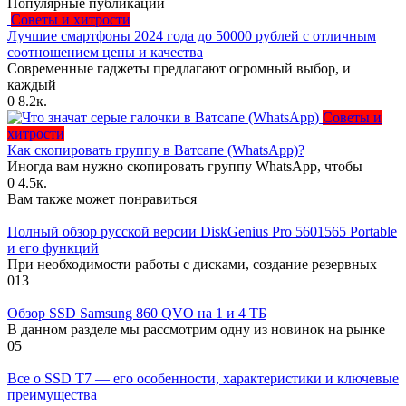
Популярные публикации
Советы и хитрости
Лучшие смартфоны 2024 года до 50000 рублей с отличным
соотношением цены и качества
Современные гаджеты предлагают огромный выбор, и
каждый
0
8.2к.
Советы и
хитрости
Как скопировать группу в Ватсапе (WhatsApp)?
Иногда вам нужно скопировать группу WhatsApp, чтобы
0
4.5к.
Вам также может понравиться
Полный обзор русской версии DiskGenius Pro 5601565 Portable
и его функций
При необходимости работы с дисками, создание резервных
0
13
Обзор SSD Samsung 860 QVO на 1 и 4 ТБ
В данном разделе мы рассмотрим одну из новинок на рынке
0
5
Все о SSD T7 — его особенности, характеристики и ключевые
преимущества