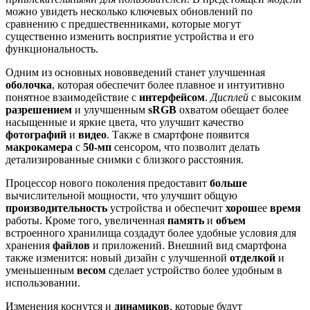
можно увидеть несколько ключевых обновлений по
сравнению с предшественниками, которые могут
существенно изменить восприятие устройства и его
функциональность.
Одним из основных нововведений станет улучшенная
оболочка
, которая обеспечит более плавное и интуитивно
понятное взаимодействие с
интерфейсом
.
Дисплей
с высоким
разрешением
и улучшенным
sRGB
охватом обещает более
насыщенные и яркие цвета, что улучшит качество
фотографий
и
видео
. Также в смартфоне появится
макрокамера
с
50-мп
сенсором, что позволит делать
детализированные снимки с близкого расстояния.
Процессор нового поколения предоставит
больше
вычислительной мощности, что улучшит общую
производительность
устройства и обеспечит
хорош
ее
время
работы. Кроме того, увеличенная
память
и
объем
встроенного хранилища создадут более удобные условия для
хранения
файлов
и приложений. Внешний вид смартфона
также изменится: новый дизайн с улучшенной
отделкой
и
уменьшенным
весом
сделает устройство более удобным в
использовании.
Изменения коснутся и
динамиков
, которые будут