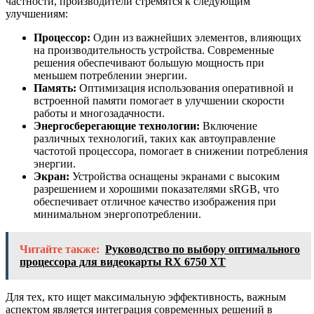
частности, производители стремятся к следующим
улучшениям:
Процессор:
Один из важнейших элементов, влияющих
на производительность устройства. Современные
решения обеспечивают большую мощность при
меньшем потреблении энергии.
Память:
Оптимизация использования оперативной и
встроенной памяти помогает в улучшении скорости
работы и многозадачности.
Энергосберегающие технологии:
Включение
различных технологий, таких как автоуправление
частотой процессора, помогает в снижении потребления
энергии.
Экран:
Устройства оснащены экранами с высоким
разрешением и хорошими показателями sRGB, что
обеспечивает отличное качество изображения при
минимальном энергопотреблении.
Читайте также:
Руководство по выбору оптимального
процессора для видеокарты RX 6750 XT
Для тех, кто ищет максимальную эффективность, важным
аспектом является интеграция современных решений в