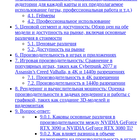
аудитории для каждой карты и их предполагаемое
использование (игры, профессиональная работа и т.д.)
4.1.
Геймеры
4.2.
Профессиональное использование
5.
Ценовой сегмент и доступность: Обзор цен на обе
модели и доступность на рынке, включая основные
различия в стоимости
5.1.
Ценовые различия
5.2.
Доступность на рынке
6.
Производительность в играх и приложениях
7.
Игровая производительность: Сравнение в
популярных играх, таких как Cyberpunk 2077 и
Assassin’s Creed Valhalla, в 4K и 1440p разрешениях
7.1.
Производительность в 4K разрешении
7.2.
Производительность в 1440p разрешении
8.
Рендеринг и вычислительная мощность: Оценка
производительности в задачах рендеринга и работы с
графикой, таких как создание 3D-моделей и
видеомонтаж
9.
Вопрос-ответ:
9.0.1.
Каковы основные различия в
производительности между NVIDIA GeForce
RTX 3090 и NVIDIA GeForce RTX 3080 Ti?
9.0.2.
Как влияет разница в объеме
видеопамяти на производительность в играх