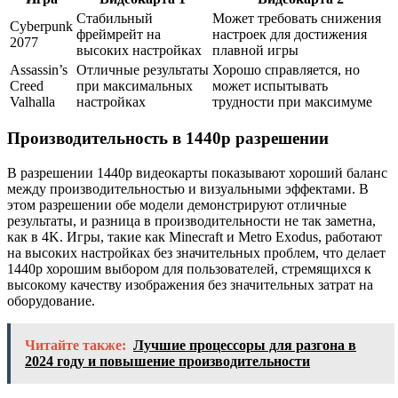
Стабильный
Может требовать снижения
Cyberpunk
фреймрейт на
настроек для достижения
2077
высоких настройках
плавной игры
Assassin’s
Отличные результаты
Хорошо справляется, но
Creed
при максимальных
может испытывать
Valhalla
настройках
трудности при максимуме
Производительность в 1440p разрешении
В разрешении 1440p видеокарты показывают хороший баланс
между производительностью и визуальными эффектами. В
этом разрешении обе модели демонстрируют отличные
результаты, и разница в производительности не так заметна,
как в 4K. Игры, такие как Minecraft и Metro Exodus, работают
на высоких настройках без значительных проблем, что делает
1440p хорошим выбором для пользователей, стремящихся к
высокому качеству изображения без значительных затрат на
оборудование.
Читайте также:
Лучшие процессоры для разгона в
2024 году и повышение производительности