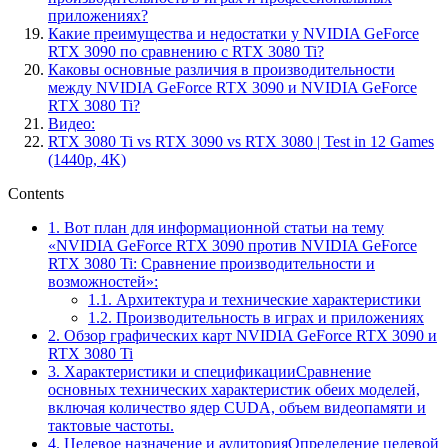
приложениях?
Какие преимущества и недостатки у NVIDIA GeForce
RTX 3090 по сравнению с RTX 3080 Ti?
Каковы основные различия в производительности
между NVIDIA GeForce RTX 3090 и NVIDIA GeForce
RTX 3080 Ti?
Видео:
RTX 3080 Ti vs RTX 3090 vs RTX 3080 | Test in 12 Games
(1440p, 4K)
Contents
1.
Вот план для информационной статьи на тему
«NVIDIA GeForce RTX 3090 против NVIDIA GeForce
RTX 3080 Ti: Сравнение производительности и
возможностей»:
1.1.
Архитектура и технические характеристики
1.2.
Производительность в играх и приложениях
2.
Обзор графических карт NVIDIA GeForce RTX 3090 и
RTX 3080 Ti
3.
Характеристики и спецификацииСравнение
основных технических характеристик обеих моделей,
включая количество ядер CUDA, объем видеопамяти и
тактовые частоты.
4.
Целевое назначение и аудиторияОпределение целевой