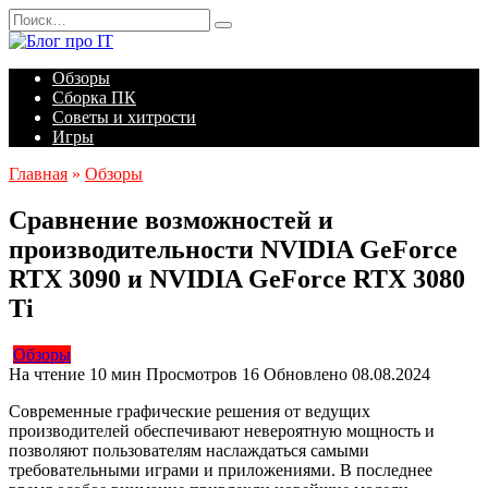
Перейти
Search
к
for:
содержанию
Обзоры
Сборка ПК
Советы и хитрости
Игры
Главная
»
Обзоры
Сравнение возможностей и
производительности NVIDIA GeForce
RTX 3090 и NVIDIA GeForce RTX 3080
Ti
Обзоры
На чтение
10 мин
Просмотров
16
Обновлено
08.08.2024
Современные графические решения от ведущих
производителей обеспечивают невероятную мощность и
позволяют пользователям наслаждаться самыми
требовательными играми и приложениями. В последнее