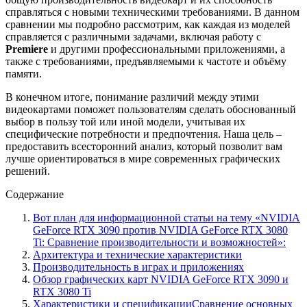
справляться с новыми техническими требованиями. В данном
сравнении мы подробно рассмотрим, как каждая из моделей
справляется с различными задачами, включая работу с
Premiere
и другими профессиональными приложениями, а
также с требованиями, предъявляемыми к частоте и объёму
памяти.
В конечном итоге, понимание различий между этими
видеокартами поможет пользователям сделать обоснованный
выбор в пользу той или иной модели, учитывая их
специфические потребности и предпочтения. Наша цель –
предоставить всесторонний анализ, который позволит вам
лучше ориентироваться в мире современных графических
решений.
Содержание
Вот план для информационной статьи на тему «NVIDIA
GeForce RTX 3090 против NVIDIA GeForce RTX 3080
Ti: Сравнение производительности и возможностей»:
Архитектура и технические характеристики
Производительность в играх и приложениях
Обзор графических карт NVIDIA GeForce RTX 3090 и
RTX 3080 Ti
Характеристики и спецификацииСравнение основных