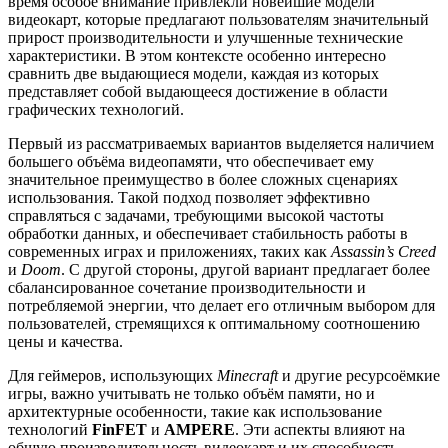
время особое внимание привлекли новейшие модели
видеокарт, которые предлагают пользователям значительный
прирост производительности и улучшенные технические
характеристики. В этом контексте особенно интересно
сравнить две выдающиеся модели, каждая из которых
представляет собой выдающееся достижение в области
графических технологий.
Первый из рассматриваемых вариантов выделяется наличием
большего объёма видеопамяти, что обеспечивает ему
значительное преимущество в более сложных сценариях
использования. Такой подход позволяет эффективно
справляться с задачами, требующими высокой частоты
обработки данных, и обеспечивает стабильность работы в
современных играх и приложениях, таких как
Assassin’s Creed
и
Doom
. С другой стороны, другой вариант предлагает более
сбалансированное сочетание производительности и
потребляемой энергии, что делает его отличным выбором для
пользователей, стремящихся к оптимальному соотношению
цены и качества.
Для геймеров, использующих
Minecraft
и другие ресурсоёмкие
игры, важно учитывать не только объём памяти, но и
архитектурные особенности, такие как использование
технологий
FinFET
и
AMPERE
. Эти аспекты влияют на
общую производительность видеокарт и их способность