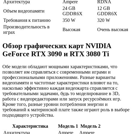
Архитектура
Ampere
RDNA
24 GB
12 GB
Объем видеопамяти
GDDR6X
GDDR6X
Требования к питанию
350 W
320 W
Производительность в
Высокая
Очень высокая
играх
Обзор графических карт NVIDIA
GeForce RTX 3090 и RTX 3080 Ti
Обе модели обладают мощными характеристиками, что
позволяет им справляться с современными играми и
профессиональными приложениями. Разные варианты
видеопамяти и частотные характеристики влияют на то,
насколько эффективно каждая видеокарта справляется с
требовательными задачами, будь то моделирование в 3D,
работа с видеоредакторами или запуск ресурсоёмких игр.
Кроме того, разные уровни потребления энергии и
требований к материнской плате также играют роль в выборе
подходящего устройства.
Характеристика
Модель 1
Модель 2
Архитектура
Ampere
Ampere