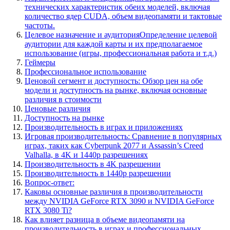
технических характеристик обеих моделей, включая
количество ядер CUDA, объем видеопамяти и тактовые
частоты.
Целевое назначение и аудиторияОпределение целевой
аудитории для каждой карты и их предполагаемое
использование (игры, профессиональная работа и т.д.)
Геймеры
Профессиональное использование
Ценовой сегмент и доступность: Обзор цен на обе
модели и доступность на рынке, включая основные
различия в стоимости
Ценовые различия
Доступность на рынке
Производительность в играх и приложениях
Игровая производительность: Сравнение в популярных
играх, таких как Cyberpunk 2077 и Assassin’s Creed
Valhalla, в 4K и 1440p разрешениях
Производительность в 4K разрешении
Производительность в 1440p разрешении
Вопрос-ответ:
Каковы основные различия в производительности
между NVIDIA GeForce RTX 3090 и NVIDIA GeForce
RTX 3080 Ti?
Как влияет разница в объеме видеопамяти на
производительность в играх и профессиональных