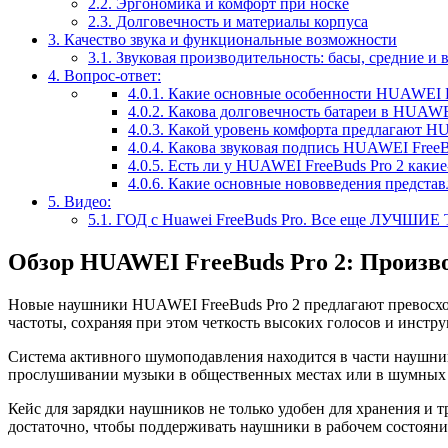
2.2.
Эргономика и комфорт при носке
2.3.
Долговечность и материалы корпуса
3.
Качество звука и функциональные возможности
3.1.
Звуковая производительность: басы, средние и 
4.
Вопрос-ответ:
4.0.1.
Какие основные особенности HUAWEI Fr
4.0.2.
Какова долговечность батареи в HUAWEI
4.0.3.
Какой уровень комфорта предлагают HU
4.0.4.
Какова звуковая подпись HUAWEI FreeB
4.0.5.
Есть ли у HUAWEI FreeBuds Pro 2 какие
4.0.6.
Какие основные нововведения представ
5.
Видео:
5.1.
ГОД с Huawei FreeBuds Pro. Все еще ЛУЧШИЕ 
Обзор HUAWEI FreeBuds Pro 2: Произв
Новые наушники HUAWEI FreeBuds Pro 2 предлагают превосходн
частоты, сохраняя при этом четкость высоких голосов и инстру
Система активного шумоподавления находится в части наушни
прослушивании музыки в общественных местах или в шумных 
Кейс для зарядки наушников не только удобен для хранения и 
достаточно, чтобы поддерживать наушники в рабочем состояни