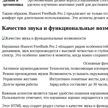
Дизайн и
Эргономичный дизайн корпуса наушников спос
эргономика
уделено изучению анатомии ушей для достижения
Таким образом, Huawei FreeBuds Pro 2 предлагают не только о
комфорт при длительном использовании. Эти аспекты делают 
Качество звука и функциональные воз
Наушники Huawei FreeBuds Pro 2 обладают рядом особенностей,
динамиков, звук воспроизводится с высокой четкостью и глубо
спектр. Это особенно заметно в моменты, когда важно сохран
Основные функ
Активное шумоподавление
Технология, позволяющая изолиров
Режим прохождения звуков
Возможность услышать окружающие
Управление жестами
Интуитивно понятные жесты для у
Долгое время работы
Заряд кейса составляет до 30 часо
Важным аспектом является также удобство ношения наушников
Пользователи отмечают, что наушники хорошо ощущаются в ушах
Этот HTML-код создает раздел статьи о качестве звука и функ