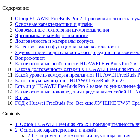
Содержание
Обзор HUAWEI FreeBuds Pro 2: Производительность зву
Основные характеристики и дизайн
Современные технологии шумоподавления
Эргономика и комфорт при носке
Долговечность и материалы корпуса
Качество звука и функциональные возможности
Звуковая производительность: басы, средние и высокие ч
Вопрос-ответ:
Какие основные особенности HUAWEI FreeBuds Pro 2 вы
Какова долговечность батареи в HUAWEI FreeBuds Pro 2?
Какой уровень комфорта предлагают HUAWEI FreeBuds P
Какова звуковая подпись HUAWEI FreeBuds Pro 2?
Есть ли у HUAWEI FreeBuds Pro 2 какие-то уникальные ф
Какие основные нововведения представляют собой HUAW
Видео:
ГОД с Huawei FreeBuds Pro. Все еще ЛУЧШИЕ TWS? Сра
Contents
1.
Обзор HUAWEI FreeBuds Pro 2: Производительность з
2.
Основные характеристики и дизайн
2.1.
Современные технологии шумоподавления