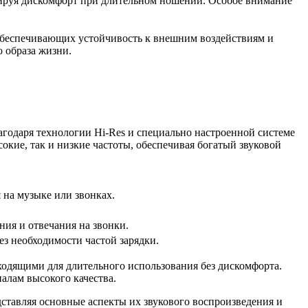
ируя дискомфорт при длительном ношении. Особое внимание
, обеспечивающих устойчивость к внешним воздействиям и
 образа жизни.
агодаря технологии Hi-Res и специально настроенной системе
окие, так и низкие частоты, обеспечивая богатый звуковой
 на музыке или звонках.
ия и отвечания на звонки.
ез необходимости частой зарядки.
одящими для длительного использования без дискомфорта.
алам высокого качества.
дставляя основные аспекты их звукового воспроизведения и