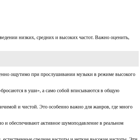
ведении низких, средних и высоких частот. Важно оценить,
собенно ощутимо при прослушивании музыки в режиме высокого
«бросаются в уши», а само собой вписываются в общую
личимой и чистой. Это особенно важно для жанров, где много
 но и обеспечивают активное шумоподавление в реальном
ы, естественные средние частоты и четкие высокие частоты. Эти