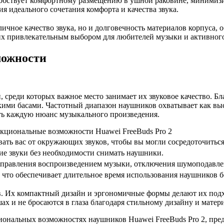
обствует комфортному размещению в ушной раковине, минимиз
 идеального сочетания комфорта и качества звука.
тличное качество звука, но и долговечность материалов корпуса
их привлекательным выбором для любителей музыки и активного
можности
 среди которых важное место занимает их звуковое качество. Бл
кими басами. Частотный диапазон наушников охватывает как выс
ить каждую нюанс музыкального произведения.
циональные возможности Huawei FreeBuds Pro 2
ать вас от окружающих звуков, чтобы вы могли сосредоточиться
 звуки без необходимости снимать наушники.
правления воспроизведением музыки, отключения шумоподавлен
в, что обеспечивает длительное время использования наушников б
. Их компактный дизайн и эргономичные формы делают их подх
 и не бросаются в глаза благодаря стильному дизайну и матери
циональных возможностях наушников Huawei FreeBuds Pro 2, пре