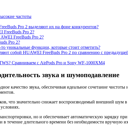
высокие частоты
eeBuds Pro 2 выделяют их на фоне конкурентов?
 FreeBuds Pro 2?
AWEI FreeBuds Pro 2?
uds Pro 2?
-то уникальные функции, которые стоит отметить?
ляют собой HUAWEI FreeBuds Pro 2 по сравнению с предыдуще
TWS? Сравниваем с AirPods Pro и Sony WF-1000XM4
одительность звука и шумоподавление
ое качество звука, обеспечивая идеальное сочетание чистоты 
ментов.
ков, что значительно снижает воспроизводимый внешний шум в
условиях.
транспортировки, но и обеспечивает автоматическую зарядку пр
и в течение длительного времени без необходимости вручную их