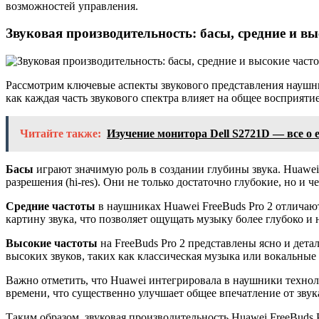
возможностей управления.
Звуковая производительность: басы, средние и в
Рассмотрим ключевые аспекты звукового представления наушни
как каждая часть звукового спектра влияет на общее восприятие
Читайте также:
Изучение монитора Dell S2721D — все о 
Басы
играют значимую роль в создании глубины звука. Huawe
разрешения (hi-res). Они не только достаточно глубокие, но и 
Средние частоты
в наушниках Huawei FreeBuds Pro 2 отличаю
картину звука, что позволяет ощущать музыку более глубоко и
Высокие частоты
на FreeBuds Pro 2 представлены ясно и дета
высоких звуков, таких как классическая музыка или вокальные
Важно отметить, что Huawei интегрировала в наушники технол
времени, что существенно улучшает общее впечатление от звук
Таким образом, звуковая производительность Huawei FreeBuds P