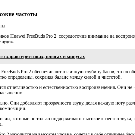
ысокие частоты
ков Huawei FreeBuds Pro 2, сосредоточив внимание на воспроиз
 аудио.
его характеристиках, плюсах и минусах
i FreeBuds Pro 2 обеспечивают отличную глубину басов, что о
четко определены, сохраняя баланс между силой и чистотой.
тся отчетливостью и естественностью воспроизведения. Они не 
 насыщенно.
льно. Они добавляют прозрачности звуку, делая каждую ноту раз
 композиции.
огии, которые не только поддерживают высокое качество звука,
а.
ro 2 находится на высоком уровне, сочетая в себе отличные бас