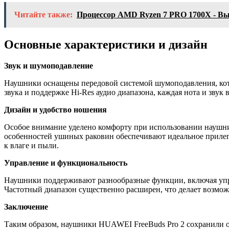
Читайте также:
Процессор AMD Ryzen 7 PRO 1700X - Выс
Основные характеристики и дизайн
Звук и шумоподавление
Наушники оснащены передовой системой шумоподавления, котор
звука и поддержке Hi-Res аудио диапазона, каждая нота и звук
Дизайн и удобство ношения
Особое внимание уделено комфорту при использовании наушни
особенностей ушиных раковин обеспечивают идеальное прилеган
к влаге и пыли.
Управление и функциональность
Наушники поддерживают разнообразные функции, включая упра
Частотный диапазон существенно расширен, что делает возмо
Заключение
Таким образом, наушники HUAWEI FreeBuds Pro 2 сохранили от