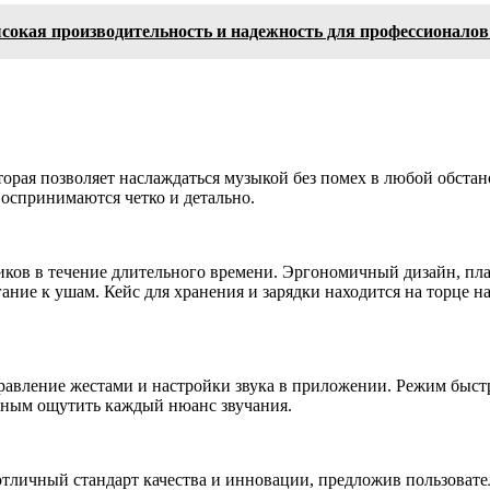
окая производительность и надежность для профессионалов 
ая позволяет наслаждаться музыкой без помех в любой обстано
 воспринимаются четко и детально.
ков в течение длительного времени. Эргономичный дизайн, пл
ие к ушам. Кейс для хранения и зарядки находится на торце на
вление жестами и настройки звука в приложении. Режим быстро
жным ощутить каждый нюанс звучания.
личный стандарт качества и инновации, предложив пользователям