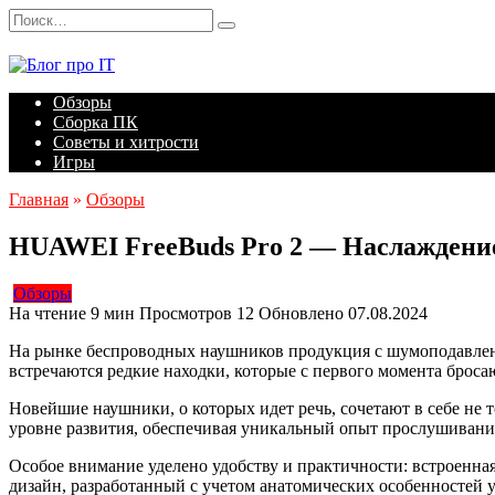
Перейти
Search
к
for:
содержанию
Обзоры
Сборка ПК
Советы и хитрости
Игры
Главная
»
Обзоры
HUAWEI FreeBuds Pro 2 — Наслаждение 
Обзоры
На чтение
9 мин
Просмотров
12
Обновлено
07.08.2024
На рынке беспроводных наушников продукция с шумоподавлени
встречаются редкие находки, которые с первого момента бросаю
Новейшие наушники, о которых идет речь, сочетают в себе не 
уровне развития, обеспечивая уникальный опыт прослушиван
Особое внимание уделено удобству и практичности: встроенна
дизайн, разработанный с учетом анатомических особенностей 