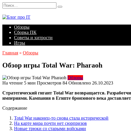
Перейти
Search
к
for:
содержанию
Обзоры
Сборка ПК
Советы и хитрости
Игры
Главная
»
Обзоры
Обзор игры Total War: Pharaoh
Обзоры
На чтение
5 мин
Просмотров
84
Обновлено
26.10.2023
Стратегический гигант Total War возвращается. Разработчик
империями. Кампания в Египте бронзового века доставляет 
Содержание
Total War наконец-то снова стала исторической
На карте мира почти нет сюрпризов
Новые трюки со старыми войсками