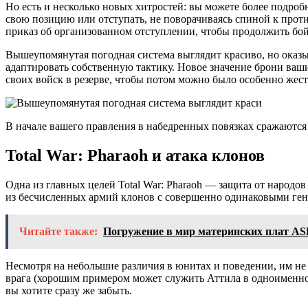
Но есть и несколько новых хитростей: вы можете более подроб
свою позицию или отступать, не поворачиваясь спиной к проти
приказ об организованном отступлении, чтобы продолжить бой
Вышеупомянутая погодная система выглядит красиво, но оказы
адаптировать собственную тактику. Новое значение брони ваших
своих войск в резерве, чтобы потом можно было особенно жест
В начале вашего правления в набедренных повязках сражаютс
Total War: Pharaoh и атака клонов
Одна из главных целей Total War: Pharaoh — защита от народо
из бесчисленных армий клонов с совершенно одинаковыми гене
Читайте также:
Погружение в мир материнских плат AS
Несмотря на небольшие различия в юнитах и ​​поведении, им не
врага (хорошим примером может служить Аттила в одноименной 
вы хотите сразу же забыть.