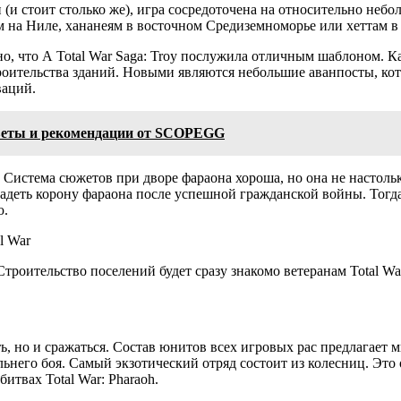
и (и стоит столько же), игра сосредоточена на относительно небо
на Ниле, хананеям в восточном Средиземноморье или хеттам в
, что A Total War Saga: Troy послужила отличным шаблоном. Ка
троительства зданий. Новыми являются небольшие аванпосты, к
ваций.
оветы и рекомендации от SCOPEGG
. Система сюжетов при дворе фараона хороша, но она не настоль
 надеть корону фараона после успешной гражданской войны. Тогд
ю.
Строительство поселений будет сразу знакомо ветеранам Total Wa
вить, но и сражаться. Состав юнитов всех игровых рас предлагает
него боя. Самый экзотический отряд состоит из колесниц. Это о
итвах Total War: Pharaoh.