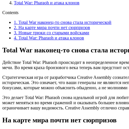
Total War: Pharaoh и атака клонов
Contents
1.
Total War наконец-то снова стала исторической
2.
На карте мира почти нет сюрпризов
3.
Новые трюки со старыми войсками
4.
Total War: Pharaoh и атака клонов
Total War наконец-то снова стала исто
Действие Total War: Pharaoh происходит в неопределенное вре
мечи. Во время краха бронзового века теперь вам предстоит о
Стратегическая игра от разработчика Creative Assembly сознате
историческая. Это означает, что ваши генералы не являются 
бонусами, которые можно объяснить обыденно, а не молниями 
Это делает Total War: Pharaoh снова идеальной игрой для люби
может меняться во время сражений и оказывать большее влиян
ограничивает вашу видимость. Creative Assembly отлично справ
На карте мира почти нет сюрпризов