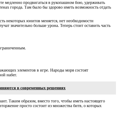
жете медленно продвигаться в рукопашном бою, удерживать
тенах города. Там было бы здорово иметь возможность отдать
сть некоторых юнитов меняется, нет необходимости
учат значительно больше урона. Теперь стоит оставить часть
 ограниченным.
ражающих элементов в игре. Народы моря состоят
ой набег.
диняются в современных решениях
ант. Таким образом, вместо того, чтобы иметь настоящего
вторжение просто состоит из множества битв, о которых