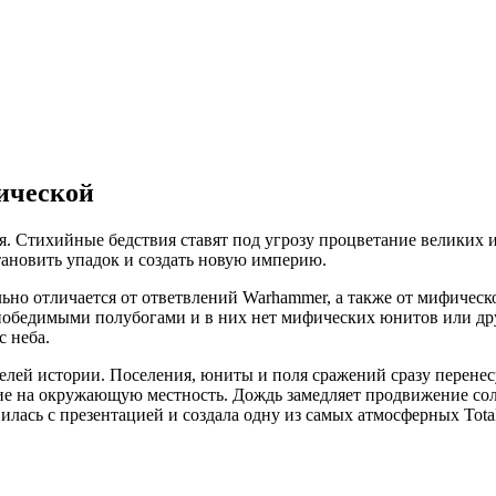
рической
мя. Стихийные бедствия ставят под угрозу процветание великих
становить упадок и создать новую империю.
льно отличается от ответвлений Warhammer, а также от мифической 
непобедимыми полубогами и в них нет мифических юнитов или д
с неба.
телей истории. Поселения, юниты и поля сражений сразу перенесу
ие на окружающую местность. Дождь замедляет продвижение сол
илась с презентацией и создала одну из самых атмосферных Tota