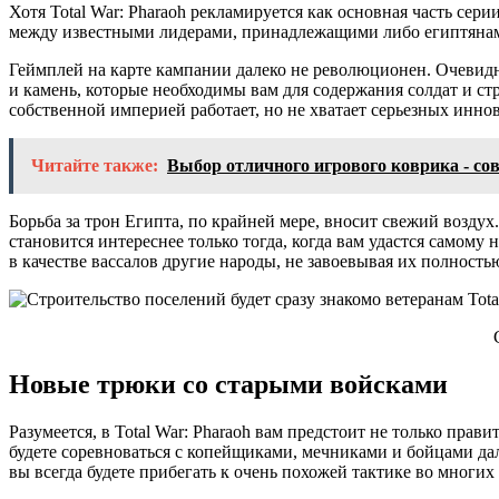
Хотя Total War: Pharaoh рекламируется как основная часть сери
между известными лидерами, принадлежащими либо египтянам 
Геймплей на карте кампании далеко не революционен. Очевидно
и камень, которые необходимы вам для содержания солдат и с
собственной империей работает, но не хватает серьезных инно
Читайте также:
Выбор отличного игрового коврика - с
Борьба за трон Египта, по крайней мере, вносит свежий воздух
становится интереснее только тогда, когда вам удастся самому
в качестве вассалов другие народы, не завоевывая их полность
Новые трюки со старыми войсками
Разумеется, в Total War: Pharaoh вам предстоит не только пра
будете соревноваться с копейщиками, мечниками и бойцами даль
вы всегда будете прибегать к очень похожей тактике во многих б