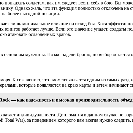
но приказать солдатам, как им следует вести себя в бою. Вы мо
внику. Однако жаль, что эта функция полностью отключена на с
 на более выгодной позиции.
вает лишь минимальное влияние на исход боя. Хотя эффективно
 юнитов работает лучше. Если это значение упадет, солдаты пол
око атаковать ослабленных врагов.
я в основном мужчины. Позже надели броню, но выбор остаётся
в моря. К сожалению, этот момент является одним из самых разд
ралами, которые появляются на краю карты и затем начинают св
Rock — как надежность и высокая производительность объе
 хватает индивидуальности. Дипломатия в данном случае не вари
Total War), за поведением которого вам всегда нужно следить, 