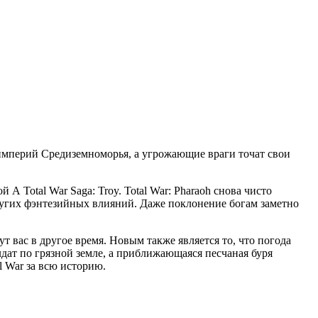
 империй Средиземноморья, а угрожающие враги точат свои
A Total War Saga: Troy. Total War: Pharaoh снова чисто
ругих фэнтезийных влияний. Даже поклонение богам заметно
т вас в другое время. Новым также является то, что погода
дат по грязной земле, а приближающаяся песчаная буря
l War за всю историю.