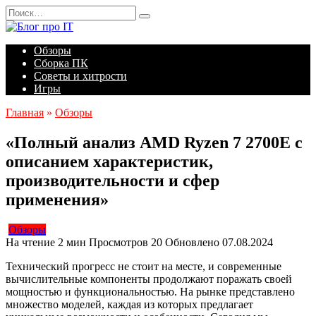
Перейти
Search
к
for:
содержанию
Обзоры
Сборка ПК
Советы и хитрости
Игры
Главная
»
Обзоры
«Полный анализ AMD Ryzen 7 2700E с
описанием характеристик,
производительности и сфер
применения»
Обзоры
На чтение
2 мин
Просмотров
20
Обновлено
07.08.2024
Технический прогресс не стоит на месте, и современные
вычислительные компоненты продолжают поражать своей
мощностью и функциональностью. На рынке представлено
множество моделей, каждая из которых предлагает