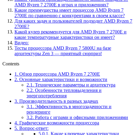
AMD Ryzen 7 2700E в играх и приложениях?
Какие преимущества имеет процессор AMD Ryzen 7
2700E по сравнению с конкурентами в своем классе?
Для каких задач и пользователей подходит AMD Ryzen 7
2700E?
Какой кулер рекомендуется для AMD Ryzen 7 2700E и
какие температурные характеристики он имеет?
Видео:
Тесты процессора AMD Ryzen 7 5800U на базе
архитектуры Zen 3 — приятный сюрприз!
Contents
1.
Обзор процессора AMD Ryzen 7 2700E
2.
Основные характеристики и возможности
2.1.
Технические параметры и архитектура
2.2.
Особенности тепловыделения и
энергопотребления
3.
Производительность в разных задачах
3.1.
Эффективность в многозадачности и
рендеринге
3.2.
Работа с играми и офисными приложениями
4.
Графические возможности процессора
5.
Вопрос-ответ:
5.0.1.
Какие ключевые характеристики