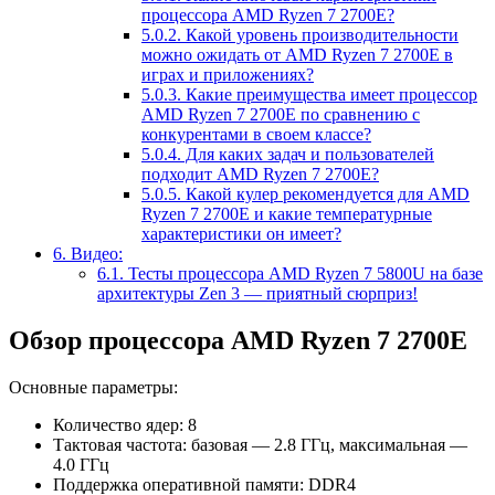
процессора AMD Ryzen 7 2700E?
5.0.2.
Какой уровень производительности
можно ожидать от AMD Ryzen 7 2700E в
играх и приложениях?
5.0.3.
Какие преимущества имеет процессор
AMD Ryzen 7 2700E по сравнению с
конкурентами в своем классе?
5.0.4.
Для каких задач и пользователей
подходит AMD Ryzen 7 2700E?
5.0.5.
Какой кулер рекомендуется для AMD
Ryzen 7 2700E и какие температурные
характеристики он имеет?
6.
Видео:
6.1.
Тесты процессора AMD Ryzen 7 5800U на базе
архитектуры Zen 3 — приятный сюрприз!
Обзор процессора AMD Ryzen 7 2700E
Основные параметры:
Количество ядер: 8
Тактовая частота: базовая — 2.8 ГГц, максимальная —
4.0 ГГц
Поддержка оперативной памяти: DDR4