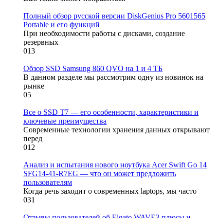
Полный обзор русской версии DiskGenius Pro 5601565
Portable и его функций
При необходимости работы с дисками, создание
резервных
0
13
Обзор SSD Samsung 860 QVO на 1 и 4 ТБ
В данном разделе мы рассмотрим одну из новинок на
рынке
0
5
Все о SSD T7 — его особенности, характеристики и
ключевые преимущества
Современные технологии хранения данных открывают
перед
0
12
Анализ и испытания нового ноутбука Acer Swift Go 14
SFG14-41-R7EG — что он может предложить
пользователям
Когда речь заходит о современных laptops, мы часто
0
31
Отзывы пользователей об Elgato WAVE3 плюсы и