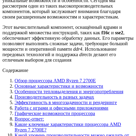
уникальные возможности и особенности. Сегодня мы
рассмотрим один из таких высокопроизводительных
компонентов, который заслуживает внимания благодаря
своим расширенным возможностям и характеристикам.
Этот вычислительный компонент, оснащённый ядрами и
поддержкой множества инструкций, таких как
f16c
и
sse2
,
обеспечивает эффективную обработку данных. Его параметры
позволяют выполнять сложные задачи, требующие большой
мощности и оперативной памяти
ddr4
. Использование
передовых технологий и поддержка
directx
делают его
отличным выбором для создания
Содержание
Обзор процессора AMD Ryzen 7 2700E
Основные характеристики и возможности
Особенности тепловыделения и энергопотребления
Производительность в разных задачах
Эффективность в многозадачности и рендеринге
Работа с играми и офисными приложениями
Графические возможности процессора
Вопрос-ответ:
Какие ключевые характеристики процессора AMD
Ryzen 7 2700E?
Какой уровень производительности можно ожидать от