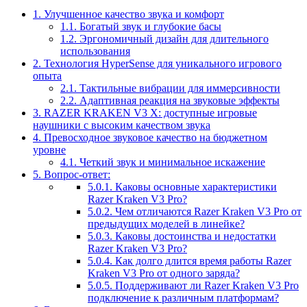
1.
Улучшенное качество звука и комфорт
1.1.
Богатый звук и глубокие басы
1.2.
Эргономичный дизайн для длительного
использования
2.
Технология HyperSense для уникального игрового
опыта
2.1.
Тактильные вибрации для иммерсивности
2.2.
Адаптивная реакция на звуковые эффекты
3.
RAZER KRAKEN V3 X: доступные игровые
наушники с высоким качеством звука
4.
Превосходное звуковое качество на бюджетном
уровне
4.1.
Четкий звук и минимальное искажение
5.
Вопрос-ответ:
5.0.1.
Каковы основные характеристики
Razer Kraken V3 Pro?
5.0.2.
Чем отличаются Razer Kraken V3 Pro от
предыдущих моделей в линейке?
5.0.3.
Каковы достоинства и недостатки
Razer Kraken V3 Pro?
5.0.4.
Как долго длится время работы Razer
Kraken V3 Pro от одного заряда?
5.0.5.
Поддерживают ли Razer Kraken V3 Pro
подключение к различным платформам?