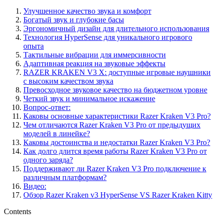
Улучшенное качество звука и комфорт
Богатый звук и глубокие басы
Эргономичный дизайн для длительного использования
Технология HyperSense для уникального игрового
опыта
Тактильные вибрации для иммерсивности
Адаптивная реакция на звуковые эффекты
RAZER KRAKEN V3 X: доступные игровые наушники
с высоким качеством звука
Превосходное звуковое качество на бюджетном уровне
Четкий звук и минимальное искажение
Вопрос-ответ:
Каковы основные характеристики Razer Kraken V3 Pro?
Чем отличаются Razer Kraken V3 Pro от предыдущих
моделей в линейке?
Каковы достоинства и недостатки Razer Kraken V3 Pro?
Как долго длится время работы Razer Kraken V3 Pro от
одного заряда?
Поддерживают ли Razer Kraken V3 Pro подключение к
различным платформам?
Видео:
Обзор Razer Kraken v3 HyperSense VS Razer Kraken Kitty
Contents