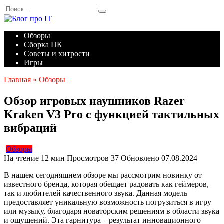
Перейти
Search
к
for:
содержанию
Обзоры
Сборка ПК
Советы и хитрости
Игры
Главная
»
Обзоры
Обзор игровых наушников Razer
Kraken V3 Pro с функцией тактильных
вибраций
Обзоры
На чтение
12 мин
Просмотров
37
Обновлено
07.08.2024
В нашем сегодняшнем обзоре мы рассмотрим новинку от
известного бренда, которая обещает радовать как геймеров,
так и любителей качественного звука. Данная модель
предоставляет уникальную возможность погрузиться в игру
или музыку, благодаря новаторским решениям в области звука
и ощущений. Эта гарнитура – результат инновационного