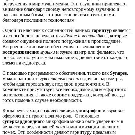
погружения в мир мультимедиа. Эти наушники привлекают
внимание благодаря своему неповторимому звучанию и
насыщенным басам, которые становятся возможными
благодаря последним технологиям.
Одной из ключевых особенностей данных
гарнитур
является
их способность передавать
глубокие и четкие
басы, которые
создают ощущение полного погружения в происходящее.
Встроенные динамики обеспечивают великолепное
воспроизведение
музыки
и
звуков
из игр или фильмов, что
позволяет получить максимальное удовольствие от каждого
элемента аудиотрека.
С помощью программного обеспечения, такого как
Synapse
,
можно настроить
чувствительность
и другие параметры,
чтобы адаптировать звук под свои предпочтения. В
комплекте
присутствует все необходимое для комфортного
использования, а также
сервис
поддержки, который всегда
готов помочь в случае необходимости.
Когда речь заходит о
качестве звука
,
микрофон
и звуковое
оформление играют важную роль. С помощью
суперкардиоидного
микрофона можно быть уверенным в
четкости передачи вашей
речи
и минимизации внешних
помех. Эти особенности делают гарнитуру идеальным