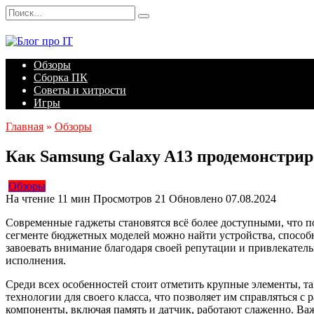
Перейти
Search
к
for:
содержанию
Обзоры
Сборка ПК
Советы и хитрости
Игры
Главная
»
Обзоры
Как Samsung Galaxy A13 продемонстрир
Обзоры
На чтение
11 мин
Просмотров
21
Обновлено
07.08.2024
Современные гаджеты становятся всё более доступными, что по
сегменте бюджетных моделей можно найти устройства, способн
завоевать внимание благодаря своей репутации и привлекатель
исполнения.
Среди всех особенностей стоит отметить крупные элементы, т
технологии для своего класса, что позволяет им справляться 
компоненты, включая память и датчик, работают слаженно. Важ