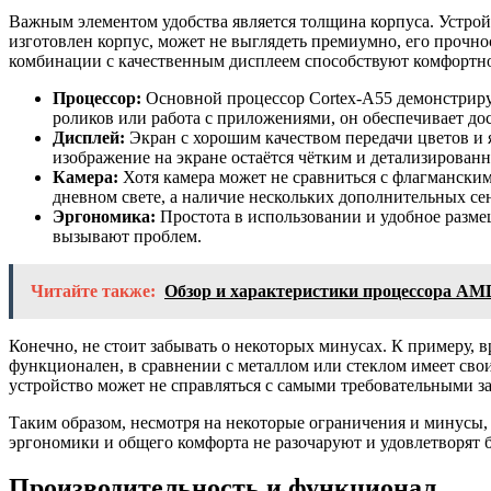
Важным элементом удобства является толщина корпуса. Устройс
изготовлен корпус, может не выглядеть премиумно, его прочно
комбинации с качественным дисплеем способствуют комфортн
Процессор:
Основной процессор Cortex-A55 демонстрируе
роликов или работа с приложениями, он обеспечивает дос
Дисплей:
Экран с хорошим качеством передачи цветов и 
изображение на экране остаётся чётким и детализирован
Камера:
Хотя камера может не сравниться с флагманским
дневном свете, а наличие нескольких дополнительных се
Эргономика:
Простота в использовании и удобное разме
вызывают проблем.
Читайте также:
Обзор и характеристики процессора AM
Конечно, не стоит забывать о некоторых минусах. К примеру, в
функционален, в сравнении с металлом или стеклом имеет св
устройство может не справляться с самыми требовательными з
Таким образом, несмотря на некоторые ограничения и минусы,
эргономики и общего комфорта не разочаруют и удовлетворят 
Производительность и функционал