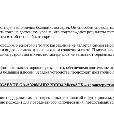
сть для выполнения большинства задач. Он способен справлять
 тоже на достойном уровне, что подтверждают результаты тестов,
ва в этой ценовой категории.
орошим, несмотря на то что разрешение не является самым высо
 и видео-роликов, даже при ярком солнечном свете. Пластиковы
лщина устройства и качество материалов не вызывают серьёзных 
ртфон показывает хорошие результаты, обеспечивая длительное и
я большим плюсом. Зарядка устройства происходит достаточно б
 GIGABYTE GA-A320M-HD2 2DDR4 MicroATX – характеристик
твие поддержки самых современных технологий и функционала, у
чно подходит для повседневного использования, предоставляя 