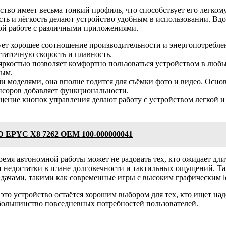
тво имеет весьма тонкий профиль, что способствует его легкому
сть и лёгкость делают устройство удобным в использовании. Вдо
ой работе с различными приложениями.
т хорошее соотношение производительности и энергопотреблени
таточную скорость и плавность.
яркостью позволяет комфортно пользоваться устройством в любых
ным.
и моделями, она вполне годится для съёмки фото и видео. Осно
нсоров добавляет функциональности.
щение кнопок управления делают работу с устройством легкой и
D EPYC X8 7262 OEM 100-000000041
ремя автономной работы может не радовать тех, кто ожидает дли
ои недостатки в плане долговечности и тактильных ощущений. 
адачами, такими как современные игры с высоким графическим l
 это устройство остаётся хорошим выбором для тех, кто ищет на
большинство повседневных потребностей пользователей.