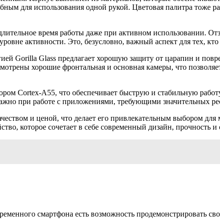
обным для использования одной рукой. Цветовая палитра тоже р
длительное время работы даже при активном использовании. От
ровне активности. Это, безусловно, важный аспект для тех, кто 
ей Gorilla Glass предлагает хорошую защиту от царапин и повре
смотрены хорошие фронтальная и основная камеры, что позволяе
сором Cortex-A55, что обеспечивает быструю и стабильную рабо
 важно при работе с приложениями, требующими значительных ре
ачеством и ценой, что делает его привлекательным выбором для
йство, которое сочетает в себе современный дизайн, прочность 
овременного смартфона есть возможность продемонстрировать сво