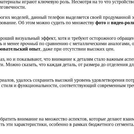
 материалы играют ключевую роль. Несмотря на то что устройст
лговечности.
орогих моделей, данный телефон выделяется своей продуманной 
ьзование. Об этом можно судить по множеству
фото
и
видео-рол
ороший визуальный эффект, хотя и требуют осторожного обраще
ть и менее
прочный
по сравнению с металлическими аналогами, 
зовательский опыт
, даже при отсутствии высоких цен.
аз, но и показывают, что внимание к деталям стало важным аспек
ти. Можно сказать, что каждая деталь, от размера до отделения д
риалов, удалось сохранить высокий уровень удовлетворения по
ия стиля и функциональности, соответствующий современным тр
ит обратить внимание на множество аспектов, которые делают вз
ь эти характеристики, особенно в рамках бюджетного сегмента.