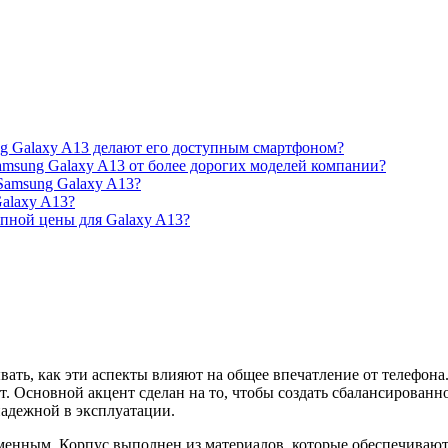
g Galaxy A13 делают его доступным смартфоном?
msung Galaxy A13 от более дорогих моделей компании?
Samsung Galaxy A13?
alaxy A13?
упной цены для Galaxy A13?
тывать, как эти аспекты влияют на общее впечатление от телеф
 Основной акцент сделан на то, чтобы создать сбалансированно
надежной в эксплуатации.
еменным. Корпус выполнен из материалов, которые обеспечивают