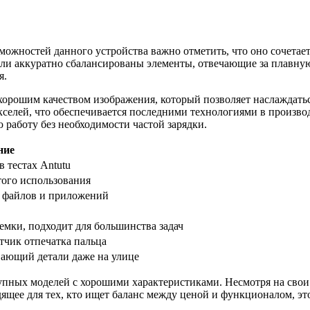
жностей данного устройства важно отметить, что оно сочетает 
ели аккуратно сбалансированы элементы, отвечающие за плавную 
я.
хорошим качеством изображения, который позволяет наслаждатьс
селей, что обеспечивается последними технологиями в производ
 работу без необходимости частой зарядки.
ние
в тестах Antutu
того использования
 файлов и приложений
емки, подходит для большинства задач
тчик отпечатка пальца
вающий детали даже на улице
тупных моделей с хорошими характеристиками. Несмотря на свои
дящее для тех, кто ищет баланс между ценой и функционалом, эт