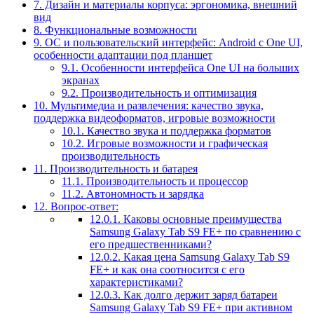
7.
Дизайн и материалы корпуса: эргономика, внешний
вид
8.
Функциональные возможности
9.
ОС и пользовательский интерфейс: Android с One UI,
особенности адаптации под планшет
9.1.
Особенности интерфейса One UI на больших
экранах
9.2.
Производительность и оптимизация
10.
Мультимедиа и развлечения: качество звука,
поддержка видеоформатов, игровые возможности
10.1.
Качество звука и поддержка форматов
10.2.
Игровые возможности и графическая
производительность
11.
Производительность и батарея
11.1.
Производительность и процессор
11.2.
Автономность и зарядка
12.
Вопрос-ответ:
12.0.1.
Каковы основные преимущества
Samsung Galaxy Tab S9 FE+ по сравнению с
его предшественниками?
12.0.2.
Какая цена Samsung Galaxy Tab S9
FE+ и как она соотносится с его
характеристиками?
12.0.3.
Как долго держит заряд батареи
Samsung Galaxy Tab S9 FE+ при активном