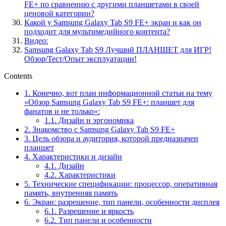
FE+ по сравнению с другими планшетами в своей
ценовой категории?
Какой у Samsung Galaxy Tab S9 FE+ экран и как он
подходит для мультимедийного контента?
Видео:
Samsung Galaxy Tab S9 Лучший ПЛАНШЕТ для ИГР!
Обзор/Тест/Опыт эксплуатации!
Contents
1.
Конечно, вот план информационной статьи на тему
«Обзор Samsung Galaxy Tab S9 FE+: планшет для
фанатов и не только»:
1.1.
Дизайн и эргономика
2.
Знакомство с Samsung Galaxy Tab S9 FE+
3.
Цель обзора и аудитория, которой предназначен
планшет
4.
Характеристики и дизайн
4.1.
Дизайн
4.2.
Характеристики
5.
Технические спецификации: процессор, оперативная
память, внутренняя память
6.
Экран: разрешение, тип панели, особенности дисплея
6.1.
Разрешение и яркость
6.2.
Тип панели и особенности