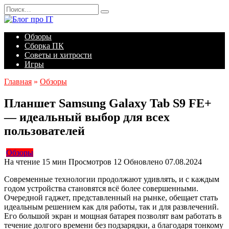
Перейти
Search
к
for:
содержанию
Обзоры
Сборка ПК
Советы и хитрости
Игры
Главная
»
Обзоры
Планшет Samsung Galaxy Tab S9 FE+
— идеальный выбор для всех
пользователей
Обзоры
На чтение
15 мин
Просмотров
12
Обновлено
07.08.2024
Современные технологии продолжают удивлять, и с каждым
годом устройства становятся всё более совершенными.
Очередной гаджет, представленный на рынке, обещает стать
идеальным решением как для работы, так и для развлечений.
Его большой экран и мощная батарея позволят вам работать в
течение долгого времени без подзарядки, а благодаря тонкому