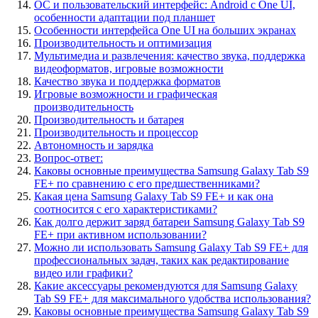
ОС и пользовательский интерфейс: Android с One UI,
особенности адаптации под планшет
Особенности интерфейса One UI на больших экранах
Производительность и оптимизация
Мультимедиа и развлечения: качество звука, поддержка
видеоформатов, игровые возможности
Качество звука и поддержка форматов
Игровые возможности и графическая
производительность
Производительность и батарея
Производительность и процессор
Автономность и зарядка
Вопрос-ответ:
Каковы основные преимущества Samsung Galaxy Tab S9
FE+ по сравнению с его предшественниками?
Какая цена Samsung Galaxy Tab S9 FE+ и как она
соотносится с его характеристиками?
Как долго держит заряд батареи Samsung Galaxy Tab S9
FE+ при активном использовании?
Можно ли использовать Samsung Galaxy Tab S9 FE+ для
профессиональных задач, таких как редактирование
видео или графики?
Какие аксессуары рекомендуются для Samsung Galaxy
Tab S9 FE+ для максимального удобства использования?
Каковы основные преимущества Samsung Galaxy Tab S9