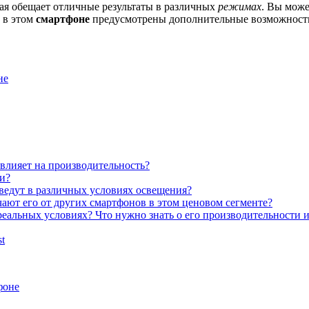
рая обещает отличные результаты в различных
режимах
. Вы може
 в этом
смартфоне
предусмотрены дополнительные возможности,
не
 влияет на производительность?
ти?
 ведут в различных условиях освещения?
ают его от других смартфонов в этом ценовом сегменте?
еальных условиях? Что нужно знать о его производительности 
st
фоне