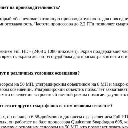
лияет на производительность?
торый обеспечивает отличную производительность для повседне
огозадачность. Частота процессора до 2,2 ГГц позволяет смарт
нием Full HD+ (2408 x 1080 пикселей). Экран поддерживает час
 яркость экрана делают его удобным для просмотра контента и и
едут в различных условиях освещения?
нсором на 50 МП, ультрашироким объективом на 8 МП и макро-о
абом освещении. Ультраширокий объектив позволяет захватывать 
лохого освещения встроенный ночной режим помогает улучшить 
т его от других смартфонов в этом ценовом сегменте?
ых, он оснащен 6.58-дюймовым дисплеем с разрешением Full HD
рых, он работает на базе процессора Qualcomm Snapdragon 695,
камеру с основным сенсором на 50 МП, что позволяет делать ка