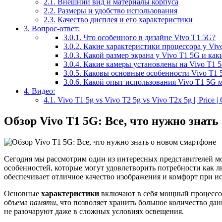
2.1.
Внешний вид и материалы корпуса
2.2.
Размеры и удобство использования
2.3.
Качество дисплея и его характеристики
3.
Вопрос-ответ:
3.0.1.
Что особенного в дизайне Vivo T1 5G?
3.0.2.
Какие характеристики процессора у Vivo
3.0.3.
Какой размер экрана у Vivo T1 5G и как
3.0.4.
Какие камеры установлены на Vivo T1 5
3.0.5.
Каковы основные особенности Vivo T1 5
3.0.6.
Какой опыт использования Vivo T1 5G м
4.
Видео:
4.1.
Vivo T1 5g vs Vivo T2 5g vs Vivo T2x 5g || Price |
Обзор Vivo T1 5G: Все, что нужно знать
Сегодня мы рассмотрим один из интересных представителей м
особенностей, которые могут удовлетворить потребности как л
обеспечивает отличное качество изображения и комфорт при и
Основные
характеристики
включают в себя мощный процессор
объема
памяти
, что позволяет хранить большое количество да
не разочаруют даже в сложных условиях освещения.