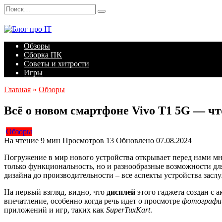
Перейти
Search
к
for:
содержанию
Обзоры
Сборка ПК
Советы и хитрости
Игры
Главная
»
Обзоры
Всё о новом смартфоне Vivo T1 5G — чт
Обзоры
На чтение
9 мин
Просмотров
13
Обновлено
07.08.2024
Погружение в мир нового устройства открывает перед нами мн
только функциональность, но и разнообразные возможности для
дизайна до производительности – все аспекты устройства зас
На первый взгляд, видно, что
дисплей
этого гаджета создан с 
впечатление, особенно когда речь идет о просмотре
фотографи
приложений и игр, таких как
SuperTuxKart
.