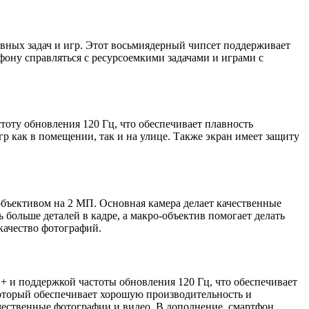
вных задач и игр. Этот восьмиядерный чипсет поддерживает
фону справляться с ресурсоемкими задачами и играми с
тоту обновления 120 Гц, что обеспечивает плавность
гр как в помещении, так и на улице. Также экран имеет защиту
бъективом на 2 МП. Основная камера делает качественные
больше деталей в кадре, а макро-объектив помогает делать
качество фотографий.
+ и поддержкой частоты обновления 120 Гц, что обеспечивает
 который обеспечивает хорошую производительность и
чественные фотографии и видео. В дополнение, смартфон