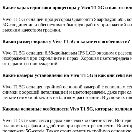
Какие характеристики процессора у Vivo T1 5G и как это в
Vivo T1 5G оснащен процессором Qualcomm Snapdragon 695, ко
5G-соединение и обеспечивает быструю работу приложений и мн
высоким качеством графики.
Какой размер экрана у Vivo T1 5G и какие его особенности?
Vivo T1 5G оснащен 6,58-дюймовым IPS LCD экраном с разреше
изображения при скроллинге и играх. Хорошая цветопередача и
от царапин и повреждений.
Какие камеры установлены на Vivo T1 5G и как они себя в
Vivo T1 5G оснащен тройной основной камерой с основным се
снимки с хорошей детализацией и цветопередачей, даже при сл
четкие снимки объектов на близком расстоянии. В условиях п
Каковы основные особенности Vivo T1 5G, которые отличаю
Vivo T1 5G выделяется рядом ключевых особенностей. Во-перв
плавность графики и удобство при просмотре контента. Во-вто
поддержку 5G-сетей. Также стоит отметить тройную основную 