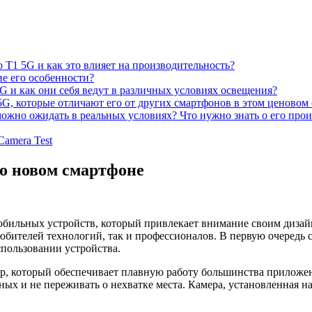
 T1 5G и как это влияет на производительность?
ие его особенности?
G и как они себя ведут в различных условиях освещения?
G, которые отличают его от других смартфонов в этом ценовом 
ожно ожидать в реальных условиях? Что нужно знать о его про
 Camera Test
 о новом смартфоне
обильных устройств, который привлекает внимание своим диза
юбителей технологий, так и профессионалов. В первую очередь 
спользовании устройства.
, который обеспечивает плавную работу большинства приложен
нных и не переживать о нехватке места. Камера, установленная н