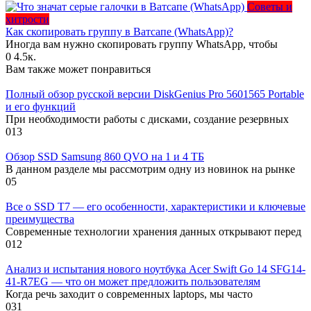
Советы и
хитрости
Как скопировать группу в Ватсапе (WhatsApp)?
Иногда вам нужно скопировать группу WhatsApp, чтобы
0
4.5к.
Вам также может понравиться
Полный обзор русской версии DiskGenius Pro 5601565 Portable
и его функций
При необходимости работы с дисками, создание резервных
0
13
Обзор SSD Samsung 860 QVO на 1 и 4 ТБ
В данном разделе мы рассмотрим одну из новинок на рынке
0
5
Все о SSD T7 — его особенности, характеристики и ключевые
преимущества
Современные технологии хранения данных открывают перед
0
12
Анализ и испытания нового ноутбука Acer Swift Go 14 SFG14-
41-R7EG — что он может предложить пользователям
Когда речь заходит о современных laptops, мы часто
0
31