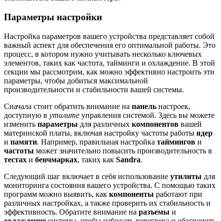
Параметры настройки
Настройка параметров вашего устройства представляет собой
важный аспект для обеспечения его оптимальной работы. Это
процесс, в котором нужно учитывать несколько ключевых
элементов, таких как частота, тайминги и охлаждение. В этой
секции мы рассмотрим, как можно эффективно настроить эти
параметры, чтобы добиться максимальной
производительности и стабильности вашей системы.
Сначала стоит обратить внимание на
панель
настроек,
доступную в
утилите
управления системой. Здесь вы можете
изменить
параметры
для различных
компонентов
вашей
материнской платы, включая настройку частоты работы
ядер
и
памяти
. Например, правильная настройка
таймингов
и
частоты
может значительно повысить производительность в
тестах
и
бенчмарках
, таких как
Sandra
.
Следующий шаг включает в себя использование
утилиты
для
мониторинга состояния вашего устройства. С помощью таких
программ можно выявить, как
компоненты
работают при
различных настройках, а также проверить их стабильность и
эффективность. Обратите внимание на
разъемы
и
охлаждение
системы, чтобы избежать перегрева и обеспечить