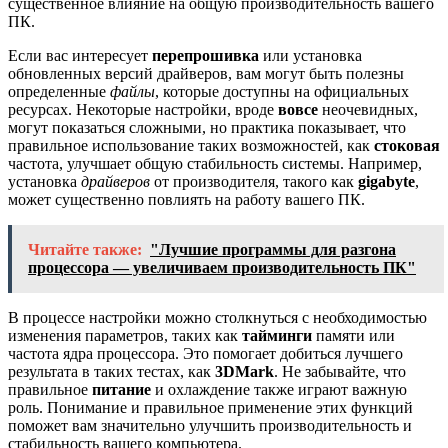
существенное влияние на общую производительность вашего
ПК.
Если вас интересует
перепрошивка
или установка
обновленных версий драйверов, вам могут быть полезны
определенные
файлы
, которые доступны на официальных
ресурсах. Некоторые настройки, вроде
вовсе
неочевидных,
могут показаться сложными, но практика показывает, что
правильное использование таких возможностей, как
стоковая
частота, улучшает общую стабильность системы. Например,
установка
драйверов
от производителя, такого как
gigabyte
,
может существенно повлиять на работу вашего ПК.
Читайте также:
"Лучшие программы для разгона
процессора — увеличиваем производительность ПК"
В процессе настройки можно столкнуться с необходимостью
изменения параметров, таких как
тайминги
памяти или
частота ядра процессора. Это помогает добиться лучшего
результата в таких тестах, как
3DMark
. Не забывайте, что
правильное
питание
и охлаждение также играют важную
роль. Понимание и правильное применение этих функций
поможет вам значительно улучшить производительность и
стабильность вашего компьютера.