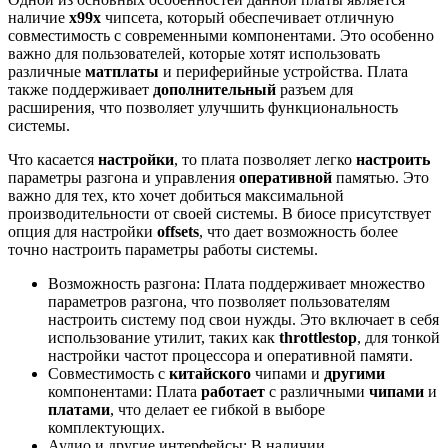
наличие
x99x
чипсета, который обеспечивает отличную
совместимость с современными компонентами. Это особенно
важно для пользователей, которые хотят использовать
различные
матплаты
и периферийные устройства. Плата
также поддерживает
дополнительный
разъем для
расширения, что позволяет улучшить функциональность
системы.
Что касается
настройки
, то плата позволяет легко
настроить
параметры разгона и управления
оперативной
памятью. Это
важно для тех, кто хочет добиться максимальной
производительности от своей системы. В биосе присутствует
опция для настройки
offsets
, что дает возможность более
точно настроить параметры работы системы.
Возможность разгона: Плата поддерживает множество
параметров разгона, что позволяет пользователям
настроить систему под свои нужды. Это включает в себя
использование утилит, таких как
throttlestop
, для тонкой
настройки частот процессора и оперативной памяти.
Совместимость с
китайского
чипами и
другими
компонентами: Плата
работает
с различными
чипами
и
платами
, что делает ее гибкой в выборе
комплектующих.
Аудио и другие интерфейсы: В наличии