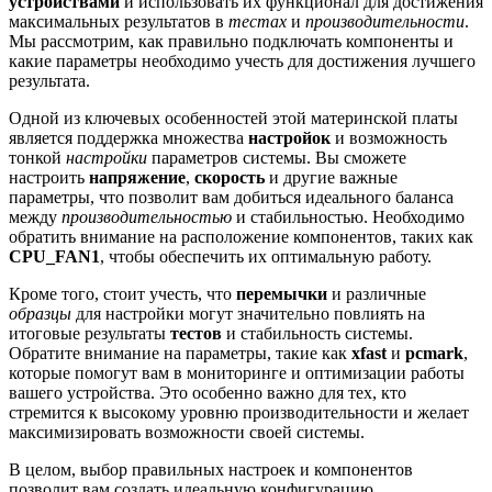
устройствами
и использовать их функционал для достижения
максимальных результатов в
тестах
и
производительности
.
Мы рассмотрим, как правильно подключать компоненты и
какие параметры необходимо учесть для достижения лучшего
результата.
Одной из ключевых особенностей этой материнской платы
является поддержка множества
настройок
и возможность
тонкой
настройки
параметров системы. Вы сможете
настроить
напряжение
,
скорость
и другие важные
параметры, что позволит вам добиться идеального баланса
между
производительностью
и стабильностью. Необходимо
обратить внимание на расположение компонентов, таких как
CPU_FAN1
, чтобы обеспечить их оптимальную работу.
Кроме того, стоит учесть, что
перемычки
и различные
образцы
для настройки могут значительно повлиять на
итоговые результаты
тестов
и стабильность системы.
Обратите внимание на параметры, такие как
xfast
и
pcmark
,
которые помогут вам в мониторинге и оптимизации работы
вашего устройства. Это особенно важно для тех, кто
стремится к высокому уровню производительности и желает
максимизировать возможности своей системы.
В целом, выбор правильных настроек и компонентов
позволит вам создать идеальную конфигурацию,