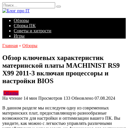
Перейти
Search
к
for:
содержанию
Обзоры
Сборка ПК
Советы и хитрости
Игры
Главная
»
Обзоры
Обзор ключевых характеристик
материнской платы MACHINIST RS9
X99 2011-3 включая процессоры и
настройки BIOS
Обзоры
На чтение
14 мин
Просмотров
133
Обновлено
07.08.2024
В данном разделе мы исследуем одну из современных
материнских плат, предоставляющую разнообразные
возможности для настройки и оптимизации вашего ПК. Вы
увидите, как можно с легкостью управлять различными