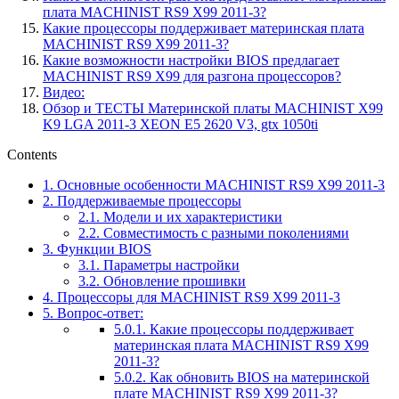
плата MACHINIST RS9 X99 2011-3?
Какие процессоры поддерживает материнская плата
MACHINIST RS9 X99 2011-3?
Какие возможности настройки BIOS предлагает
MACHINIST RS9 X99 для разгона процессоров?
Видео:
Обзор и ТЕСТЫ Материнской платы MACHINIST X99
K9 LGA 2011-3 XEON E5 2620 V3, gtx 1050ti
Contents
1.
Основные особенности MACHINIST RS9 X99 2011-3
2.
Поддерживаемые процессоры
2.1.
Модели и их характеристики
2.2.
Совместимость с разными поколениями
3.
Функции BIOS
3.1.
Параметры настройки
3.2.
Обновление прошивки
4.
Процессоры для MACHINIST RS9 X99 2011-3
5.
Вопрос-ответ:
5.0.1.
Какие процессоры поддерживает
материнская плата MACHINIST RS9 X99
2011-3?
5.0.2.
Как обновить BIOS на материнской
плате MACHINIST RS9 X99 2011-3?