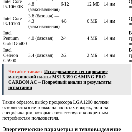
Intel Core
Q
4.8
6/12
12 МБ
14 нм
i5-10600K
в
(максимальная)
3.6 (базовая) —
Intel Core
Q
4.3
4/8
6 МБ
14 нм
i3-10100
в
(максимальная)
Intel
В
Pentium
4.0 (базовая)
2/4
4 МБ
14 нм
г
Gold G6400
в
Intel
В
Celeron
3.4 (базовая)
2/2
2 МБ
14 нм
г
G5900
в
Читайте также:
Исследование и тестирование
материнской платы MSI X399 GAMING PRO
CARBON AC – Подробный анализ и результаты
испытаний
Таким образом, выбор процессора LGA1200 должен
основываться не только на частотах и ядрах, но и на
спецификации, которые соответствуют конкретным
потребностям пользователя.
Энергетические параметры и тепловыделение