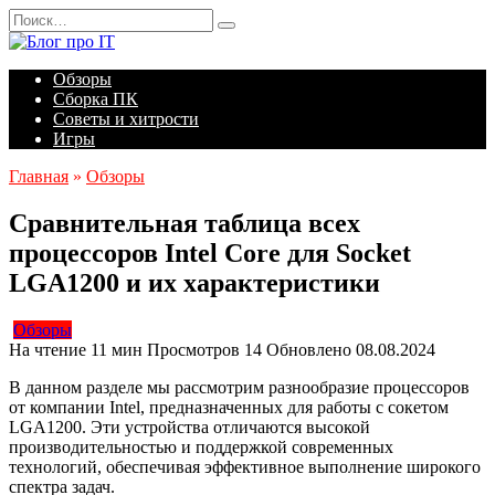
Перейти
Search
к
for:
содержанию
Обзоры
Сборка ПК
Советы и хитрости
Игры
Главная
»
Обзоры
Сравнительная таблица всех
процессоров Intel Core для Socket
LGA1200 и их характеристики
Обзоры
На чтение
11 мин
Просмотров
14
Обновлено
08.08.2024
В данном разделе мы рассмотрим разнообразие процессоров
от компании Intel, предназначенных для работы с сокетом
LGA1200. Эти устройства отличаются высокой
производительностью и поддержкой современных
технологий, обеспечивая эффективное выполнение широкого
спектра задач.