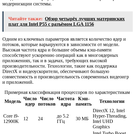
модернизации системы.
Читайте также:
Обзор четырёх лучших материнских
плат для Intel P55 с разъёмом LGA 1156
Одним из ключевых параметров является количество ядер и
потоков, которые варьируются в зависимости от модели.
Высокая частота ядра и большие объемы кэш-памяти
способствуют ускорению операций как в многоядерных
приложениях, так и в задачах, требующих высокой
производительности. Технологии, такие как поддержка
DirectX и видеоускорители, обеспечивают большую
совместимость и производительность современных видеоигр
и приложений.
Примерная классификация процессоров по характеристикам
Число
Число
Частота
Кэш-
Модель
Технологии
ядер
потоков
ядра
память
DirectX 12, Intel
Core i9-
до 5.2
Hyper-Threading,
12
24
30 МБ
12900K
ГГц
Intel UHD
Graphics
Intel Turbo Boost