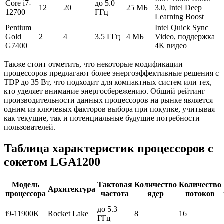
Core i7-
до 5.0
12
20
25 МБ
3.0, Intel Deep
12700
ГГц
Learning Boost
Pentium
Intel Quick Sync
Gold
2
4
3.5 ГГц
4 МБ
Video, поддержка
G7400
4K видео
Также стоит отметить, что некоторые модификации
процессоров предлагают более энергоэффективные решения с
TDP до 35 Вт, что подходит для компактных систем или тех,
кто уделяет внимание энергосбережению. Общий рейтинг
производительности данных процессоров на рынке является
одним из ключевых факторов выбора при покупке, учитывая
как текущие, так и потенциальные будущие потребности
пользователей.
Таблица характеристик процессоров с
сокетом LGA1200
Модель
Тактовая
Количество
Количество
Архитектура
процессора
частота
ядер
потоков
до 5.3
i9-11900K
Rocket Lake
8
16
ГГц