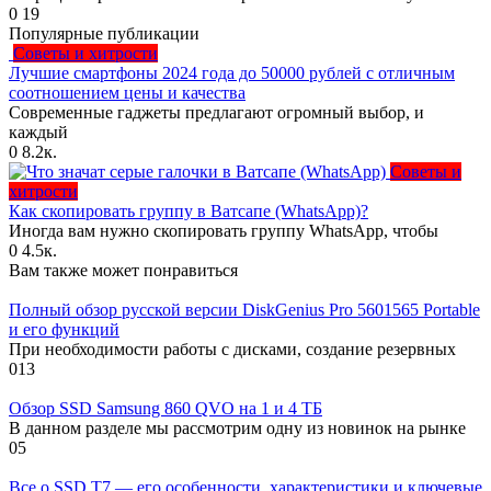
0
19
Популярные публикации
Советы и хитрости
Лучшие смартфоны 2024 года до 50000 рублей с отличным
соотношением цены и качества
Современные гаджеты предлагают огромный выбор, и
каждый
0
8.2к.
Советы и
хитрости
Как скопировать группу в Ватсапе (WhatsApp)?
Иногда вам нужно скопировать группу WhatsApp, чтобы
0
4.5к.
Вам также может понравиться
Полный обзор русской версии DiskGenius Pro 5601565 Portable
и его функций
При необходимости работы с дисками, создание резервных
0
13
Обзор SSD Samsung 860 QVO на 1 и 4 ТБ
В данном разделе мы рассмотрим одну из новинок на рынке
0
5
Все о SSD T7 — его особенности, характеристики и ключевые