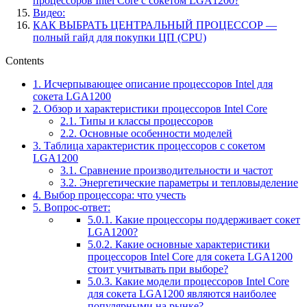
процессоров Intel Core с сокетом LGA1200?
Видео:
КАК ВЫБРАТЬ ЦЕНТРАЛЬНЫЙ ПРОЦЕССОР —
полный гайд для покупки ЦП (CPU)
Contents
1.
Исчерпывающее описание процессоров Intel для
сокета LGA1200
2.
Обзор и характеристики процессоров Intel Core
2.1.
Типы и классы процессоров
2.2.
Основные особенности моделей
3.
Таблица характеристик процессоров с сокетом
LGA1200
3.1.
Сравнение производительности и частот
3.2.
Энергетические параметры и тепловыделение
4.
Выбор процессора: что учесть
5.
Вопрос-ответ:
5.0.1.
Какие процессоры поддерживает сокет
LGA1200?
5.0.2.
Какие основные характеристики
процессоров Intel Core для сокета LGA1200
стоит учитывать при выборе?
5.0.3.
Какие модели процессоров Intel Core
для сокета LGA1200 являются наиболее
популярными на рынке?