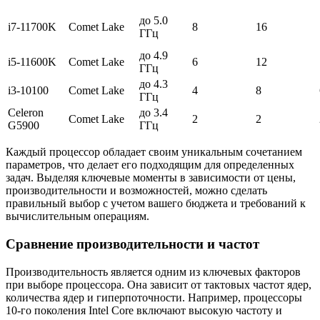
до 5.0
i7-11700K
Comet Lake
8
16
ГГц
до 4.9
i5-11600K
Comet Lake
6
12
ГГц
до 4.3
i3-10100
Comet Lake
4
8
ГГц
Celeron
до 3.4
Comet Lake
2
2
G5900
ГГц
Каждый процессор обладает своим уникальным сочетанием
параметров, что делает его подходящим для определенных
задач. Выделяя ключевые моменты в зависимости от цены,
производительности и возможностей, можно сделать
правильный выбор с учетом вашего бюджета и требований к
вычислительным операциям.
Сравнение производительности и частот
Производительность является одним из ключевых факторов
при выборе процессора. Она зависит от тактовых частот ядер,
количества ядер и гиперпоточности. Например, процессоры
10-го поколения Intel Core включают высокую частоту и