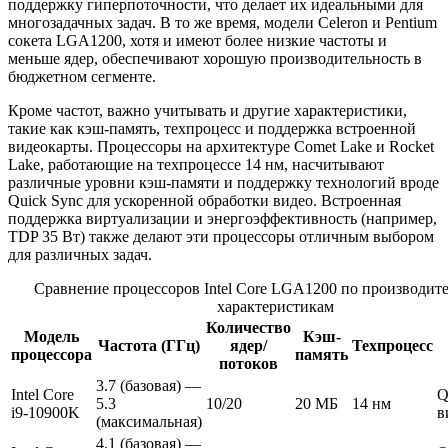
поддержку гиперпоточности, что делает их идеальными для
многозадачных задач. В то же время, модели Celeron и Pentium
сокета LGA1200, хотя и имеют более низкие частоты и
меньше ядер, обеспечивают хорошую производительность в
бюджетном сегменте.
Кроме частот, важно учитывать и другие характеристики,
такие как кэш-память, техпроцесс и поддержка встроенной
видеокарты. Процессоры на архитектуре Comet Lake и Rocket
Lake, работающие на техпроцессе 14 нм, насчитывают
различные уровни кэш-памяти и поддержку технологий вроде
Quick Sync для ускоренной обработки видео. Встроенная
поддержка виртуализации и энергоэффективность (например,
TDP 35 Вт) также делают эти процессоры отличным выбором
для различных задач.
Сравнение процессоров Intel Core LGA1200 по производит
характеристикам
Количество
Модель
Кэш-
Частота (ГГц)
ядер/
Техпроцесс
процессора
память
потоков
3.7 (базовая) —
Intel Core
Q
5.3
10/20
20 МБ
14 нм
i9-10900K
в
(максимальная)
4.1 (базовая) —