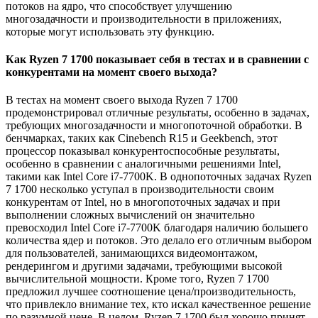
потоков на ядро, что способствует улучшению
многозадачности и производительности в приложениях,
которые могут использовать эту функцию.
Как Ryzen 7 1700 показывает себя в тестах и в сравнении с
конкурентами на момент своего выхода?
В тестах на момент своего выхода Ryzen 7 1700
продемонстрировал отличные результаты, особенно в задачах,
требующих многозадачности и многопоточной обработки. В
бенчмарках, таких как Cinebench R15 и Geekbench, этот
процессор показывал конкурентоспособные результаты,
особенно в сравнении с аналогичными решениями Intel,
такими как Intel Core i7-7700K. В однопоточных задачах Ryzen
7 1700 несколько уступал в производительности своим
конкурентам от Intel, но в многопоточных задачах и при
выполнении сложных вычислений он значительно
превосходил Intel Core i7-7700K благодаря наличию большего
количества ядер и потоков. Это делало его отличным выбором
для пользователей, занимающихся видеомонтажом,
рендерингом и другими задачами, требующими высокой
вычислительной мощности. Кроме того, Ryzen 7 1700
предложил лучшее соотношение цена/производительность,
что привлекло внимание тех, кто искал качественное решение
по разумной цене. В целом, Ryzen 7 1700 был хорошо принят