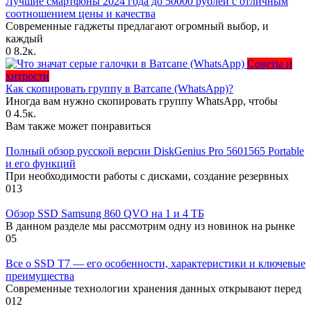
Лучшие смартфоны 2024 года до 50000 рублей с отличным
соотношением цены и качества
Современные гаджеты предлагают огромный выбор, и
каждый
0
8.2к.
Советы и
хитрости
Как скопировать группу в Ватсапе (WhatsApp)?
Иногда вам нужно скопировать группу WhatsApp, чтобы
0
4.5к.
Вам также может понравиться
Полный обзор русской версии DiskGenius Pro 5601565 Portable
и его функций
При необходимости работы с дисками, создание резервных
0
13
Обзор SSD Samsung 860 QVO на 1 и 4 ТБ
В данном разделе мы рассмотрим одну из новинок на рынке
0
5
Все о SSD T7 — его особенности, характеристики и ключевые
преимущества
Современные технологии хранения данных открывают перед
0
12