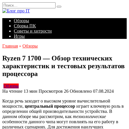
Перейти
Search
к
for:
содержанию
Обзоры
Сборка ПК
Советы и хитрости
Игры
Главная
»
Обзоры
Ryzen 7 1700 — Обзор технических
характеристик и тестовых результатов
процессора
Обзоры
На чтение
13 мин
Просмотров
26
Обновлено
07.08.2024
Когда речь заходит о высоком уровне вычислительной
мощности,
центральный процессор
играет ключевую роль в
определении общей производительности устройства. В
данном обзоре мы рассмотрим, как
технологические
особенности данного чипа могут повлиять на его работу в
различных сценариях. Для достижения наилучших