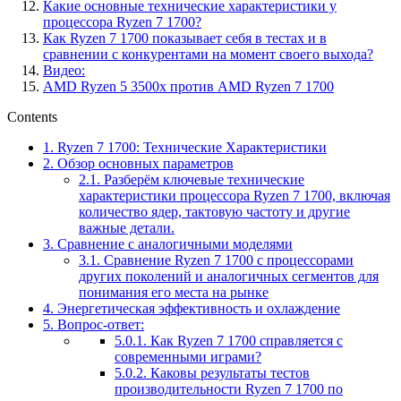
Какие основные технические характеристики у
процессора Ryzen 7 1700?
Как Ryzen 7 1700 показывает себя в тестах и в
сравнении с конкурентами на момент своего выхода?
Видео:
AMD Ryzen 5 3500x против AMD Ryzen 7 1700
Contents
1.
Ryzen 7 1700: Технические Характеристики
2.
Обзор основных параметров
2.1.
Разберём ключевые технические
характеристики процессора Ryzen 7 1700, включая
количество ядер, тактовую частоту и другие
важные детали.
3.
Сравнение с аналогичными моделями
3.1.
Сравнение Ryzen 7 1700 с процессорами
других поколений и аналогичных сегментов для
понимания его места на рынке
4.
Энергетическая эффективность и охлаждение
5.
Вопрос-ответ:
5.0.1.
Как Ryzen 7 1700 справляется с
современными играми?
5.0.2.
Каковы результаты тестов
производительности Ryzen 7 1700 по