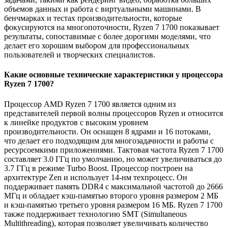
объемов данных и работа с виртуальными машинами. В
бенчмарках и тестах производительности, которые
фокусируются на многопоточности, Ryzen 7 1700 показывает
результаты, сопоставимые с более дорогими моделями, что
делает его хорошим выбором для профессиональных
пользователей и творческих специалистов.
Какие основные технические характеристики у процессора
Ryzen 7 1700?
Процессор AMD Ryzen 7 1700 является одним из
представителей первой волны процессоров Ryzen и относится
к линейке продуктов с высоким уровнем
производительности. Он оснащен 8 ядрами и 16 потоками,
что делает его подходящим для многозадачности и работы с
ресурсоемкими приложениями. Тактовая частота Ryzen 7 1700
составляет 3.0 ГГц по умолчанию, но может увеличиваться до
3.7 ГГц в режиме Turbo Boost. Процессор построен на
архитектуре Zen и использует 14-нм техпроцесс. Он
поддерживает память DDR4 с максимальной частотой до 2666
МГц и обладает кэш-памятью второго уровня размером 2 МБ
и кэш-памятью третьего уровня размером 16 МБ. Ryzen 7 1700
также поддерживает технологию SMT (Simultaneous
Multithreading), которая позволяет увеличивать количество