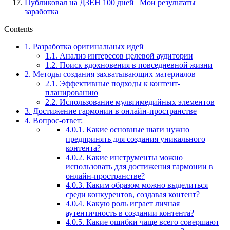
Публиковал на ДЗЕН 100 дней | Мои результаты
заработка
Contents
1.
Разработка оригинальных идей
1.1.
Анализ интересов целевой аудитории
1.2.
Поиск вдохновения в повседневной жизни
2.
Методы создания захватывающих материалов
2.1.
Эффективные подходы к контент-
планированию
2.2.
Использование мультимедийных элементов
3.
Достижение гармонии в онлайн-пространстве
4.
Вопрос-ответ:
4.0.1.
Какие основные шаги нужно
предпринять для создания уникального
контента?
4.0.2.
Какие инструменты можно
использовать для достижения гармонии в
онлайн-пространстве?
4.0.3.
Каким образом можно выделиться
среди конкурентов, создавая контент?
4.0.4.
Какую роль играет личная
аутентичность в создании контента?
4.0.5.
Какие ошибки чаще всего совершают