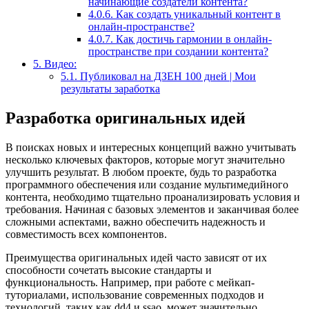
начинающие создатели контента?
4.0.6.
Как создать уникальный контент в
онлайн-пространстве?
4.0.7.
Как достичь гармонии в онлайн-
пространстве при создании контента?
5.
Видео:
5.1.
Публиковал на ДЗЕН 100 дней | Мои
результаты заработка
Разработка оригинальных идей
В поисках новых и интересных концепций важно учитывать
несколько ключевых факторов, которые могут значительно
улучшить результат. В любом проекте, будь то разработка
программного обеспечения или создание мультимедийного
контента, необходимо тщательно проанализировать условия и
требования. Начиная с базовых элементов и заканчивая более
сложными аспектами, важно обеспечить надежность и
совместимость всех компонентов.
Преимущества оригинальных идей часто зависят от их
способности сочетать высокие стандарты и
функциональность. Например, при работе с мейкап-
туториалами, использование современных подходов и
технологий, таких как dd4 и ssao, может значительно