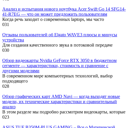
Анализ и испытания нового ноутбука Acer Swift Go 14 SFG14-
41-R7EG — что он может предложить пользователям
Когда речь заходит о современных laptops, мы часто
0
31
Отзывы пользователей об Elgato WAVE3 плюсы и минусы
устройства
Для создания качественного звука в потоковой передаче
0
30
Обзор видеокарты Nvidia GeForce RTX 3050 в бюджетном
сегменте — характеристики, стоимость и сравнение с
другими моделями
В современном мире компьютерных технологий, выбор
подходящего
0
28
Обзор графических карт AMD Navi — когда выходят новые
модели, их технические характеристики и сравнительный
анализ
В этом разделе мы подробно рассмотрим видеокарты, которые
0
23
ASUS TUF B350M-PLUS GAMING – Все о Материнской