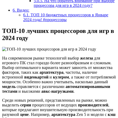
5.0.5.
На что обратить внимание при выборе
процессора для игр в 2024 году?
6.
Видео:
6.1.
ТОП 10 бюджетных процессоров в Январе
2024 года! #процессоры
ТОП-10 лучших процессоров для игр в
2024 году
На современном рынке технологий выбор
железа
для
игрового ПК стал гораздо более разнообразным и сложным.
Выбор оптимального варианта может зависеть от множества
факторов, таких как
архитектура
, частоты, наличие
встроенной
видеокартой
и
кулером
, а также от потребляемой
мощности. Особенно важно учитывать, насколько данный
модель
справляется с различными
автоматизированными
тестами
и высокими
авкс-нагрузками
.
Среди новых решений, представленных на рынке, можно
выделить
серии
процессоров от ведущих
производителей
,
которые предлагают внушительную производительность при
разумной
цене
. Например,
архитектура
Zen 5 и модели с
кэш