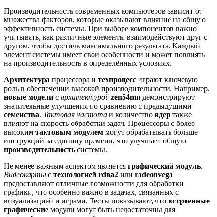
Производительность современных компьютеров зависит от
множества факторов, которые оказывают влияние на общую
эффективность системы. При выборе компонентов важно
учитывать, как различные элементы взаимодействуют друг с
другом, чтобы достичь максимального результата. Каждый
элемент системы имеет свои особенности и может повлиять
на производительность в определённых условиях.
Архитектура
процессора и
техпроцесс
играют ключевую
роль в обеспечении высокой производительности. Например,
новые модели
с
архитектурой
zen54mn
демонстрируют
значительные улучшения по сравнению с предыдущими
семеиства
.
Тактовая частота
и количество
ядер
также
влияют на скорость обработки задач. Процессоры с более
высоким
тактовым
модулем
могут обрабатывать больше
инструкций за единицу времени, что улучшает общую
производительность
системы.
Не менее важным аспектом является
графический модуль
.
Видеокарты
с
технологией
rdna2
или
radeonvega
предоставляют отличные возможности для обработки
графики, что особенно важно в задачах, связанных с
визуализацией и играми. Тесты показывают, что
встроенные
графические
модули могут быть недостаточны для