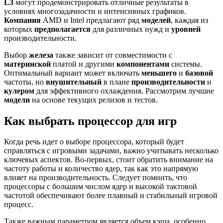
L3
могут продемонстрировать отличные результаты в
условиях многозадачности и интенсивных графиков.
Компания
AMD и Intel предлагают ряд
моделей
, каждая из
которых
предполагается
для различных нужд и
уровней
производительности.
Выбор
железа
также зависит от совместимости с
материнской
платой и другими
компонентами
системы.
Оптимальный вариант может включать
меньшего
и
базовой
частоты, но
внушительный
в плане
производительности
и
кулером
для эффективного охлаждения. Рассмотрим лучшие
модели
на основе текущих релизов и тестов.
Как выбрать процессор для игр
Когда речь идет о выборе процессора, который будет
справляться с игровыми задачами, важно учитывать несколько
ключевых аспектов. Во-первых, стоит обратить внимание на
частоту работы и количество ядер, так как это напрямую
влияет на производительность. Следует помнить, что
процессоры с большим числом ядер и высокой тактовой
частотой обеспечивают более плавный и стабильный игровой
процесс.
Также важным параметром является объем кэша, особенно