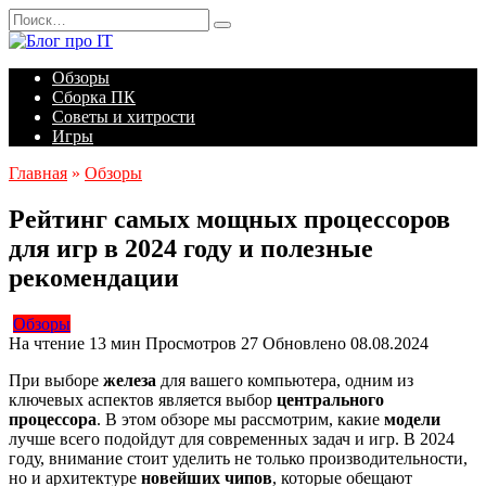
Перейти
Search
к
for:
содержанию
Обзоры
Сборка ПК
Советы и хитрости
Игры
Главная
»
Обзоры
Рейтинг самых мощных процессоров
для игр в 2024 году и полезные
рекомендации
Обзоры
На чтение
13 мин
Просмотров
27
Обновлено
08.08.2024
При выборе
железа
для вашего компьютера, одним из
ключевых аспектов является выбор
центрального
процессора
. В этом обзоре мы рассмотрим, какие
модели
лучше всего подойдут для современных задач и игр. В 2024
году, внимание стоит уделить не только производительности,
но и архитектуре
новейших чипов
, которые обещают