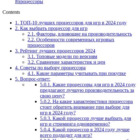
#процессоры
Contents
1.
ТОП-10 лучших процессоров для игр в 2024 году
2.
Как выбрать процессор для игр
2.1.
Факторы, влияющие на производительность
2.2.
Особенности современных игровых
процессоров
3.
Рейтинг лучших процессоров 2024
3.1.
Топовые модели по версиям
3.2.
Сравнение характеристик и цен
4.
Советы по выбору процессора
4.1.
Какие параметры учитывать при покупке
5.
Вопрос-ответ:
5.0.1.
Какие процессоры для игр в 2024 году
предлагают лучшую производительность за
свою цену?
5.0.2.
На какие характеристики процессора
стоит обратить внимание при выборе для
игр в 2024 году?
5.0.3.
Какой процессор лучше выбрать для
игр и стриминга одновременно?
5.0.4.
Какой процессор в 2024 году лучше
всего подходит для игр?