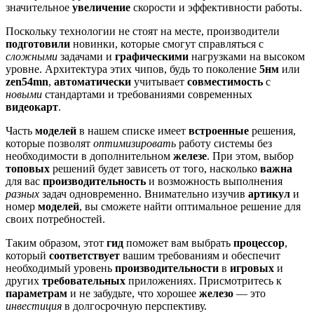
значительное
увеличение
скорости и эффективности работы.
Поскольку технологии не стоят на месте, производители
подготовили
новинки, которые смогут справляться с
сложными
задачами и
графическими
нагрузками на высоком
уровне. Архитектура этих чипов, будь то поколение
5нм
или
zen54mn
,
автоматически
учитывает
совместимость
с
новыми
стандартами и требованиями современных
видеокарт
.
Часть
моделей
в нашем списке имеет
встроенные
решения,
которые позволят
оптимизировать
работу системы без
необходимости в дополнительном
железе
. При этом, выбор
топовых
решений будет зависеть от того, насколько
важна
для вас
производительность
и возможность выполнения
разных
задач одновременно. Внимательно изучив
артикул
и
номер
моделей
, вы сможете найти оптимальное решение для
своих потребностей.
Таким образом, этот
гид
поможет вам выбрать
процессор
,
который
соответствует
вашим требованиям и обеспечит
необходимый уровень
производительности
в
игровых
и
других
требовательных
приложениях. Присмотритесь к
параметрам
и не забудьте, что хорошее
железо
— это
инвестиция
в долгосрочную перспективу.