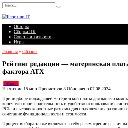
Перейти
Search
к
for:
содержанию
Обзоры
Сборка ПК
Советы и хитрости
Игры
Главная
»
Обзоры
Рейтинг редакции — материнская плата
фактора ATX
Обзоры
На чтение
15 мин
Просмотров
8
Обновлено
07.08.2024
При подборе подходящей материнской платы для вашего компь
конечную производительность и удобство использования сист
PCIe и высокоскоростные разъемы для подключения различных 
сочетание функциональности и стоимости.
Процесс выбора также включает в себя рассмотрение различны