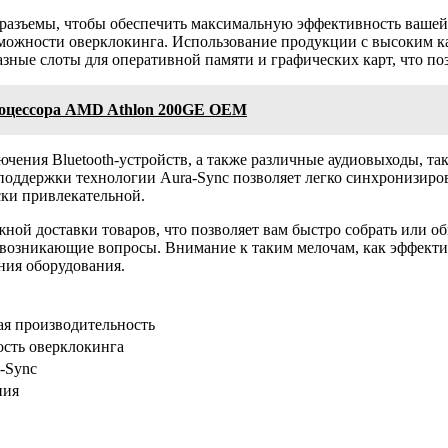
и разъемы, чтобы обеспечить максимальную эффективность ваше
можности оверклокинга. Использование продукции с высоким кач
ые слоты для оперативной памяти и графических карт, что позв
роцессора AMD Athlon 200GE OEM
чения Bluetooth-устройств, а также различные аудиовыходы, та
 поддержки технологии Aura-Sync позволяет легко синхронизиро
ски привлекательной.
ой доставки товаров, что позволяет вам быстро собрать или об
ь возникающие вопросы. Внимание к таким мелочам, как эффекти
ния оборудования.
ая производительность
ость оверклокинга
a-Sync
ния