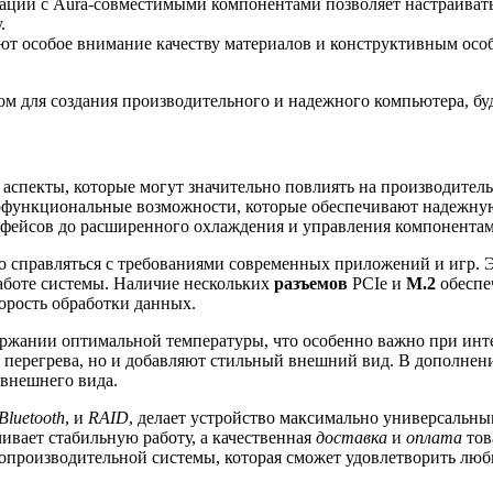
ции с Aura-совместимыми компонентами позволяет настраивать
.
 особое внимание качеству материалов и конструктивным особ
 для создания производительного и надежного компьютера, буд
спекты, которые могут значительно повлиять на производительн
гофункциональные возможности, которые обеспечивают надежну
фейсов до расширенного охлаждения и управления компонентам
ко справляться с требованиями современных приложений и игр.
работе системы. Наличие нескольких
разъемов
PCIe и
M.2
обеспе
орость обработки данных.
держании оптимальной температуры, что особенно важно при ин
ь перегрева, но и добавляют стильный внешний вид. В дополне
внешнего вида.
Bluetooth
, и
RAID
, делает устройство максимально универсальн
ивает стабильную работу, а качественная
доставка
и
оплата
тов
копроизводительной системы, которая сможет удовлетворить люб