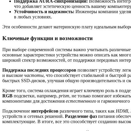
Поддержка AURA-синхронизации:
Возможность интегра
что добавляет эстетическую ценность вашему компьютеру
Устойчивость и надежность:
Инженеры компании уделяют
в любых условиях.
Эти особенности делают материнскую плату идеальным выбором
Ключевые функции и возможности
При выборе современной системы важно учитывать различные а
основные характеристики устройства можно описать как мно
широкий спектр возможностей, от поддержки передовых интер
Поддержка последних процессоров
позволяет устройству лег
и высокие
частоты
, что способствует стабильной и быстрой 
быстрых SSD-дисков, улучшая общую производительность и ск
Кроме того, система охлаждения играет ключевую роль в под
RGB
подсветки, например,
prism
, не только помогают избежат
компонентами для достижения
естественного
и гармоничного 
Подключение
интерфейсов
различного типа, таких как
HDMI
,
устройств и сетевых решений.
Разделение фаз
питания обеспеч
комплектующие. В итоге, все это способствует созданию высо