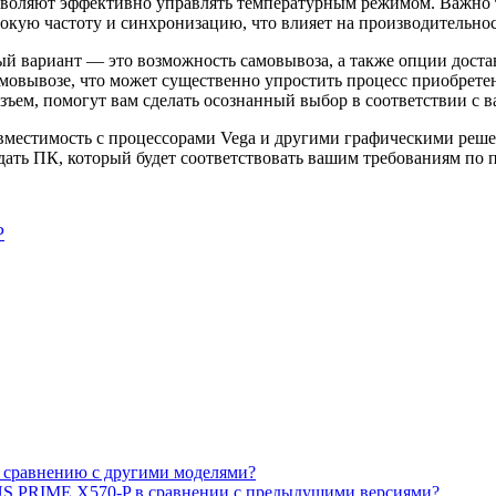
зволяют эффективно управлять температурным режимом. Важно т
кую частоту и синхронизацию, что влияет на производительнос
й вариант — это возможность самовывоза, а также опции доста
самовывозе, что может существенно упростить процесс приобрете
азъем, помогут вам сделать осознанный выбор в соответствии с
совместимость с процессорами Vega и другими графическими реш
здать ПК, который будет соответствовать вашим требованиям по
P
 сравнению с другими моделями?
US PRIME X570-P в сравнении с предыдущими версиями?