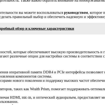
ительность. Также важно обратить внимание на
поддерживаем
ительности вы можете воспользоваться
руководством
, которое
м сделать правильный выбор и обеспечить надежную и эффектив
одробный обзор и ключевые характеристики
остей, которые обеспечивают высокую производительность и ги
лагают различные опции для настройки системы в соответствии 
ения оперативной памяти DDR4 и PCIe интерфейсы позволяют и
новления компонентов системы.
сорами нового поколения и поддержку высоких частот обеспечи
яторов, таких как Wraith Prism, помогает поддерживать оптимал
лючая HDMI, mic-in, и оптический аудиоразъем, предоставляет
ользовании.