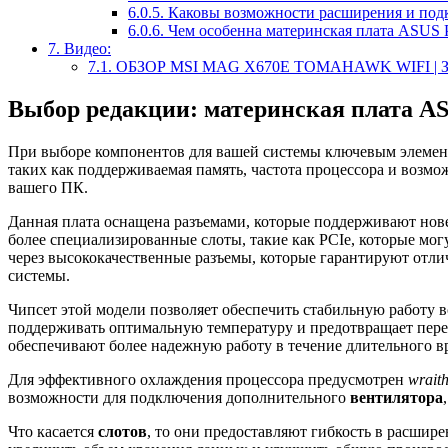
6.0.5.
Каковы возможности расширения и под
6.0.6.
Чем особенна материнская плата ASUS 
7.
Видео:
7.1.
ОБЗОР MSI MAG X670E TOMAHAWK WIFI | 
Выбор редакции: материнская плата A
При выборе компонентов для вашей системы ключевым элементо
таких как поддерживаемая память, частота процессора и возм
вашего ПК.
Данная плата оснащена разъемами, которые поддерживают нове
более специализированные слоты, такие как PCIe, которые мо
через высококачественные разъемы, которые гарантируют отли
системы.
Чипсет этой модели позволяет обеспечить стабильную работу 
поддерживать оптимальную температуру и предотвращает пере
обеспечивают более надежную работу в течение длительного в
Для эффективного охлаждения процессора предусмотрен
wrait
возможности для подключения дополнительного
вентилятора
Что касается
слотов
, то они предоставляют гибкость в расши