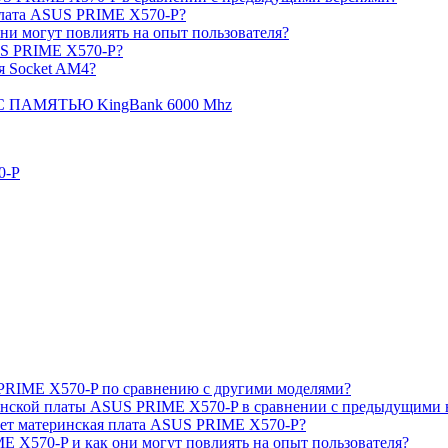
плата ASUS PRIME X570-P?
и могут повлиять на опыт пользователя?
US PRIME X570-P?
я Socket AM4?
 ПАМЯТЬЮ KingBank 6000 Mhz
0-P
PRIME X570-P по сравнению с другими моделями?
инской платы ASUS PRIME X570-P в сравнении с предыдущими 
ет материнская плата ASUS PRIME X570-P?
 X570-P и как они могут повлиять на опыт пользователя?