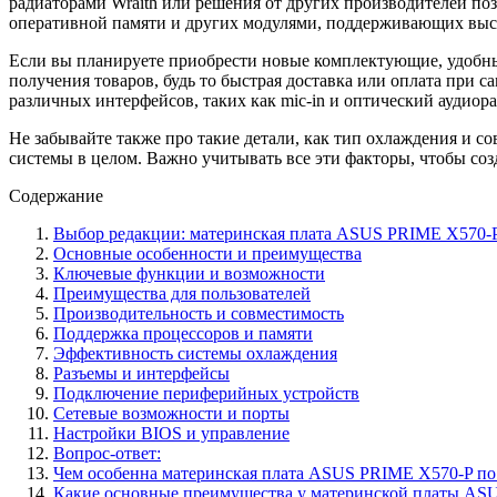
радиаторами Wraith или решения от других производителей по
оперативной памяти и других модулями, поддерживающих высо
Если вы планируете приобрести новые комплектующие, удобны
получения товаров, будь то быстрая доставка или оплата при 
различных интерфейсов, таких как mic-in и оптический аудиор
Не забывайте также про такие детали, как тип охлаждения и 
системы в целом. Важно учитывать все эти факторы, чтобы со
Содержание
Выбор редакции: материнская плата ASUS PRIME X570-
Основные особенности и преимущества
Ключевые функции и возможности
Преимущества для пользователей
Производительность и совместимость
Поддержка процессоров и памяти
Эффективность системы охлаждения
Разъемы и интерфейсы
Подключение периферийных устройств
Сетевые возможности и порты
Настройки BIOS и управление
Вопрос-ответ:
Чем особенна материнская плата ASUS PRIME X570-P по
Какие основные преимущества у материнской платы AS