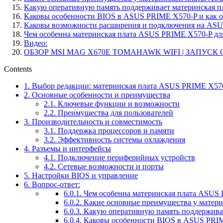
Какую оперативную память поддерживает материнская 
Каковы особенности BIOS в ASUS PRIME X570-P и как он
Каковы возможности расширения и подключения на AS
Чем особенна материнская плата ASUS PRIME X570-P дл
Видео:
ОБЗОР MSI MAG X670E TOMAHAWK WIFI | ЗАПУСК С
Contents
1.
Выбор редакции: материнская плата ASUS PRIME X57
2.
Основные особенности и преимущества
2.1.
Ключевые функции и возможности
2.2.
Преимущества для пользователей
3.
Производительность и совместимость
3.1.
Поддержка процессоров и памяти
3.2.
Эффективность системы охлаждения
4.
Разъемы и интерфейсы
4.1.
Подключение периферийных устройств
4.2.
Сетевые возможности и порты
5.
Настройки BIOS и управление
6.
Вопрос-ответ:
6.0.1.
Чем особенна материнская плата ASUS 
6.0.2.
Какие основные преимущества у матер
6.0.3.
Какую оперативную память поддержива
6.0.4.
Каковы особенности BIOS в ASUS PRIME