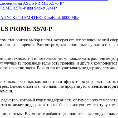
ключения на ASUS PRIME X570-P?
PRIME X570-P для Socket AM4?
ЗАПУСК С ПАМЯТЬЮ KingBank 6000 Mhz
SUS PRIME X570-P
м становится выбор платы, которая станет основой вашей сбор
ожности расширения. Рассмотрим, как различные функции и хар
йшие технологии и позволяют легко подключать различные устро
гут улучшить производительность графики и других компоненто
чное качество звука. Важно также учитывать поддержку
памяти
всех подключенных компонентов и эффективно управлять потоком
грев. Важно отметить, что наличие продвинутого
вентилятора
и
ремени.
h
радиатор, который будет поддерживать оптимальную температур
, что поможет поддерживать ещё более низкую температуру комп
рении системы. Вы можете добавить дополнительные модули памя