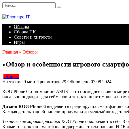
Перейти
Search
к
for:
содержанию
Обзоры
Сборка ПК
Советы и хитрости
Игры
Главная
»
Обзоры
«Обзор и особенности игрового смартф
Обзоры
На чтение
9 мин
Просмотров
29
Обновлено
07.08.2024
ROG Phone 6 от компании ASUS – это последнее слово в мире
идеально подходит для геймеров и тех, кто ценит мощь и возм
Дизайн ROG Phone 6
выделяется среди других смартфонов сво
Каждая деталь задней панели продумана до мельчайших детале
Технические характеристики ROG Phone 6
включают в себя 3-
Кроме того, экран смартфона поддерживает технологию HDR дл