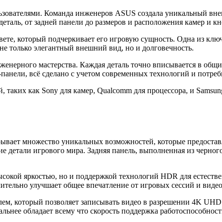
ьзователями. Команда инженеров ASUS создала уникальный внеш
таль, от задней панели до размеров и расположения камер и кн
те, который подчеркивает его игровую сущность. Одна из ключе
е только элегантный внешний вид, но и долговечность.
женерного мастерства. Каждая деталь точно вписывается в общ
панели, всё сделано с учетом современных технологий и потреб
таких как Sony для камер, Qualcomm для процессора, и Samsung 
ывает множество уникальных возможностей, которые предостав
е детали игрового мира. Задняя панель, выполненная из черног
ысокой яркостью, но и поддержкой технологий HDR для естестве
чительно улучшает общее впечатление от игровых сессий и виде
, который позволяет записывать видео в разрешении 4K UHD с
льнее обладает всему что скорость поддержка работоспособност