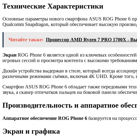
Технические Характеристики
Основные параметры нового смартфона ASUS ROG Phone 6 пре
Qualcomm Snapdragon, который обеспечивает высокую произво
Читайте также:
Процессор AMD Ryzen 7 PRO 1700X - Выс
Экран
ROG Phone 6 является одной из ключевых особенностей.
игровых сессий и просмотра контента с высокими требованиям
Дизайн
устройства выдержан в стиле, который всегда ассоциир
различными режимами съёмки, включая 4K UHD. Кроме того, 
Смартфон ASUS ROG Phone 6 обладает также передовыми технол
звука, а сканер отпечатков пальцев на боковой панели обеспеч
Производительность и аппаратное обес
Аппаратное обеспечение ROG Phone 6
базируется на процесс
Экран и графика