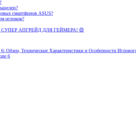
?
нацелен?
гровых смартфонов ASUS?
ля игроков?
 СУПЕР АПГРЕЙД ДЛЯ ГЕЙМЕРА! 😍
6: Обзор, Технические Характеристики и Особенности Игровог
one 6