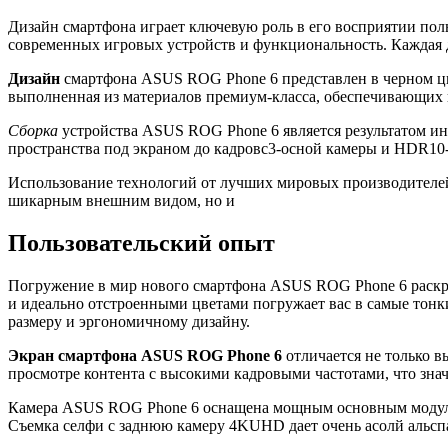
Дизайн смартфона играет ключевую роль в его восприятии пол
современных игровых устройств и функциональность. Каждая де
Дизайн
смартфона ASUS ROG Phone 6 представлен в черном цве
выполненная из материалов премиум-класса, обеспечивающих н
Сборка
устройства ASUS ROG Phone 6 является результатом ин
пространства под экраном до кадровс3-осной камеры и HDR10-
Использование технологий от лучших мировых производителей, 
шикарным внешним видом, но и
Пользовательский опыт
Погружение в мир нового смартфона ASUS ROG Phone 6 раскр
и идеально отстроенными цветами погружает вас в самые тонки
размеру и эргономичному дизайну.
Экран смартфона ASUS ROG Phone 6
отличается не только в
просмотре контента с высокими кадровыми частотами, что зна
Камера ASUS ROG Phone 6 оснащена мощным основным модулем
Съемка селфи с заднюю камеру 4KUHD дает очень асолй альспа