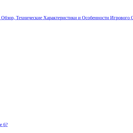
 Обзор, Технические Характеристики и Особенности Игрового 
e 6?