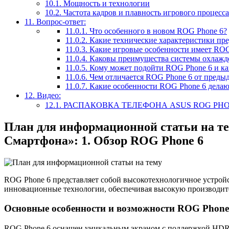
10.1.
Мощность и технологии
10.2.
Частота кадров и плавность игрового процесса
11.
Вопрос-ответ:
11.0.1.
Что особенного в новом ROG Phone 6?
11.0.2.
Какие технические характеристики пре
11.0.3.
Какие игровые особенности имеет ROG
11.0.4.
Каковы преимущества системы охлажд
11.0.5.
Кому может подойти ROG Phone 6 и ка
11.0.6.
Чем отличается ROG Phone 6 от пред
11.0.7.
Какие особенности ROG Phone 6 делают
12.
Видео:
12.1.
РАСПАКОВКА ТЕЛЕФОНА ASUS ROG PHONE
План для информационной статьи на те
Смартфона»: 1. Обзор ROG Phone 6
ROG Phone 6 представляет собой высокотехнологичное устройс
инновационные технологии, обеспечивая высокую производите
Основные особенности и возможности ROG Phone
ROG Phone 6 оснащен уникальным экраном с поддержкой HDR10