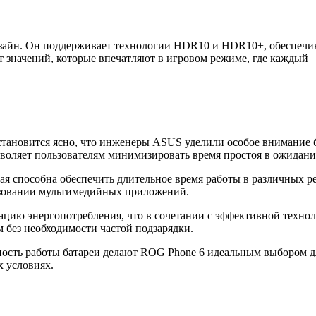
айн. Он поддерживает технологии HDR10 и HDR10+, обеспечива
т значений, которые впечатляют в игровом режиме, где каждый
тановится ясно, что инженеры ASUS уделили особое внимание б
зволяет пользователям минимизировать время простоя в ожидани
я способна обеспечить длительное время работы в различных ре
ьзовании мультимедийных приложений.
ацию энергопотребления, что в сочетании с эффективной технол
 без необходимости частой подзарядки.
ность работы батареи делают ROG Phone 6 идеальным выбором д
х условиях.