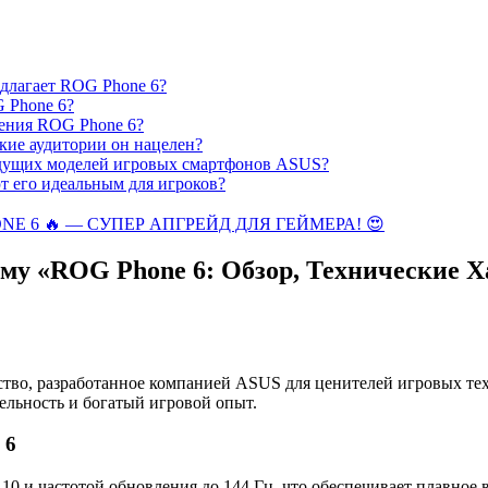
длагает ROG Phone 6?
 Phone 6?
ения ROG Phone 6?
кие аудитории он нацелен?
ыдущих моделей игровых смартфонов ASUS?
 его идеальным для игроков?
 6 🔥 — СУПЕР АПГРЕЙД ДЛЯ ГЕЙМЕРА! 😍
му «ROG Phone 6: Обзор, Технические 
тво, разработанное компанией ASUS для ценителей игровых тех
льность и богатый игровой опыт.
 6
 и частотой обновления до 144 Гц, что обеспечивает плавное 