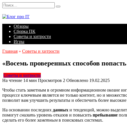
Перейти
Search
к
for:
содержанию
Обзоры
Сборка ПК
Советы и хитрости
Игры
Главная
»
Советы и хитрости
«Восемь проверенных способов попасть
Советы и хитрости
На чтение
14 мин
Просмотров
2
Обновлено
19.02.2025
Чтобы стать заметным в огромном информационном океане инт
процессе ключевым является не только контент, но и множеств
позволит вам улучшить результаты и обеспечить более высокие
На основании последних
данных
и тенденций, можно выделить
помогут
снизить
уровень отказов и повысить
пребывание
поль
сделать его более
заметным
в поисковых системах.