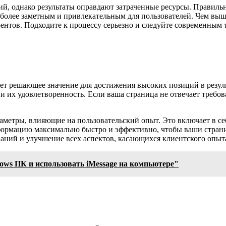
лий, однако результаты оправдают затраченные ресурсы. Правил
олее заметным и привлекательным для пользователей. Чем выше 
ентов. Подходите к процессу серьезно и следуйте современным 
ет решающее значение для достижения высоких позиций в резул
 их удовлетворенность. Если ваша страница не отвечает требова
метры, влияющие на пользовательский опыт. Это включает в себ
ормацию максимально быстро и эффективно, чтобы ваши страни
ваний и улучшение всех аспектов, касающихся клиентского опыт
dows ПК и использовать iMessage на компьютере"