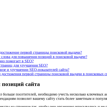
 достижение первой страницы поисковой выдачи?
 слова для повышения позиций в поисковой выдаче?
оно помогает в SEO?
 страниц для улучшения SEO?
изе и улучшении SEO-показателей сайта?
 достижения первой страницы поисковой выдачи в поисковых с
 позиций сайта
ал больше посетителей, необходимо учесть несколько ключевых 
ендациям позволит вашему сайту стать более заметным и популя
тексты на странице так, чтобы они органично вписывались и не 