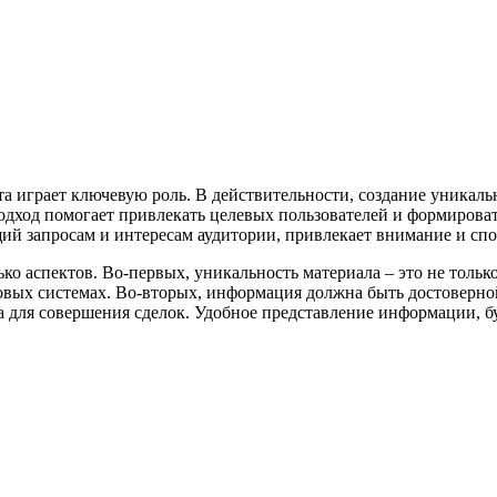
ента играет ключевую роль. В действительности, создание уника
подход помогает привлекать целевых пользователей и формироват
 запросам и интересам аудитории, привлекает внимание и спо
ко аспектов. Во-первых, уникальность материала – это не тольк
ых системах. Во-вторых, информация должна быть достоверной 
для совершения сделок. Удобное представление информации, буд