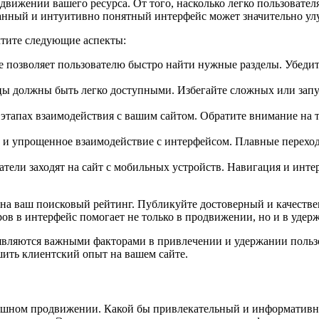
вижении вашего ресурса. От того, насколько легко пользовател
ванный и интуитивно понятный интерфейс может значительно ул
чтите следующие аспекты:
е позволяет пользователю быстро найти нужные разделы. Убедите
 должны быть легко доступными. Избегайте сложных или запут
тапах взаимодействия с вашим сайтом. Обратите внимание на т
ц и упрощенное взаимодействие с интерфейсом. Плавные перехо
атели заходят на сайт с мобильных устройств. Навигация и инт
 на ваш поисковый рейтинг. Публикуйте достоверный и качеств
ов в интерфейс помогает не только в продвижении, но и в удер
 являются важными факторами в привлечении и удержании польз
шить клиентский опыт на вашем сайте.
спешном продвижении. Какой бы привлекательный и информативны