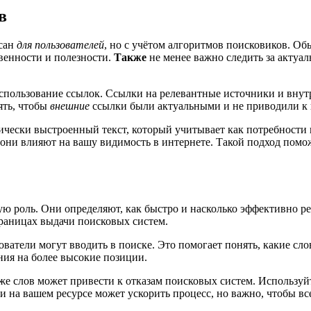
в
исан
для пользователей
, но с учётом алгоритмов поисковиков. Об
твенности и полезности.
Также
не менее важно следить за актуал
использование ссылок. Ссылки на релевантные источники и вну
ять, чтобы
внешние
ссылки были актуальными и не приводили к
егически выстроенный текст, который учитывает как потребности 
к они влияют на вашу видимость в интернете. Такой подход пом
ю роль. Они определяют, как быстро и насколько эффективно р
раницах выдачи поисковых систем.
ватели могут вводить в поиске. Это помогает понять, какие сло
ния на более высокие позиции.
 же слов может привести к отказам поисковых систем. Используй
ки на вашем ресурсе может ускорить процесс, но важно, чтобы 