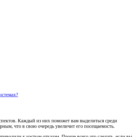
истемах?
аспектов. Каждый из них поможет вам выделиться среди
рным, что в свою очередь увеличит его посещаемость.
приводили к частым отказам. Проще всего это сделать, если вы