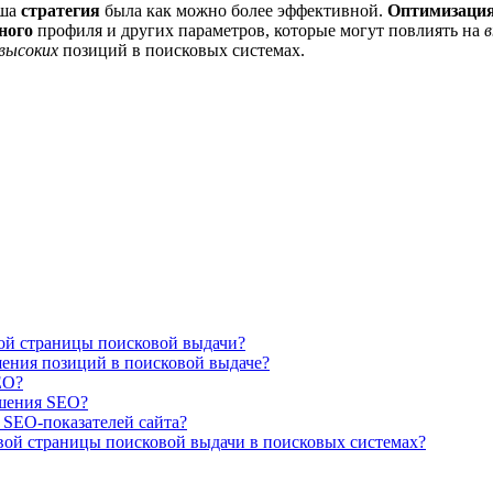
аша
стратегия
была как можно более эффективной.
Оптимизаци
ного
профиля и других параметров, которые могут повлиять на
высоких
позиций в поисковых системах.
ой страницы поисковой выдачи?
шения позиций в поисковой выдаче?
EO?
чшения SEO?
 SEO-показателей сайта?
вой страницы поисковой выдачи в поисковых системах?