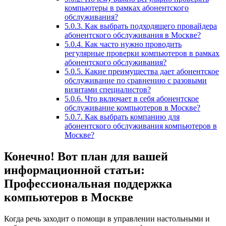
компьютеры в рамках абонентского
обслуживания?
5.0.3.
Как выбрать подходящего провайдера
абонентского обслуживания в Москве?
5.0.4.
Как часто нужно проводить
регулярные проверки компьютеров в рамках
абонентского обслуживания?
5.0.5.
Какие преимущества дает абонентское
обслуживание по сравнению с разовыми
визитами специалистов?
5.0.6.
Что включает в себя абонентское
обслуживание компьютеров в Москве?
5.0.7.
Как выбрать компанию для
абонентского обслуживания компьютеров в
Москве?
Конечно! Вот план для вашей
информационной статьи:
Профессиональная поддержка
компьютеров в Москве
Когда речь заходит о помощи в управлении настольными и