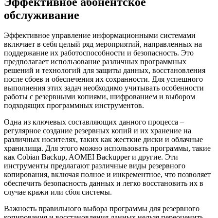
Эффективное абонентское
обслуживание
Эффективное управление информационными системами
включает в себя целый ряд мероприятий, направленных на
поддержание их работоспособности и безопасность. Это
предполагает использование различных программных
решений и технологий для защиты данных, восстановления
после сбоев и обеспечения их сохранности. Для успешного
выполнения этих задач необходимо учитывать особенности
работы с резервными копиями, шифрованием и выбором
подходящих программных инструментов.
Одна из ключевых составляющих данного процесса –
регулярное создание резервных копий и их хранение на
различных носителях, таких как жесткие диски и облачные
хранилища. Для этого можно использовать программы, такие
как Cobian Backup, AOMEI Backupper и другие. Эти
инструменты предлагают различные виды резервного
копирования, включая полное и инкрементное, что позволяет
обеспечить безопасность данных и легко восстановить их в
случае кражи или сбоя системы.
Важность правильного выбора программы для резервного
копирования и восстановления данных нельзя переоценить.