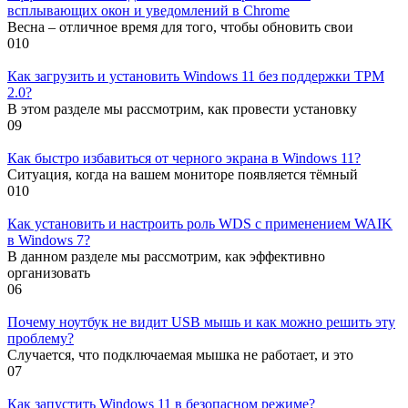
всплывающих окон и уведомлений в Chrome
Весна – отличное время для того, чтобы обновить свои
0
10
Как загрузить и установить Windows 11 без поддержки TPM
2.0?
В этом разделе мы рассмотрим, как провести установку
0
9
Как быстро избавиться от черного экрана в Windows 11?
Ситуация, когда на вашем мониторе появляется тёмный
0
10
Как установить и настроить роль WDS с применением WAIK
в Windows 7?
В данном разделе мы рассмотрим, как эффективно
организовать
0
6
Почему ноутбук не видит USB мышь и как можно решить эту
проблему?
Случается, что подключаемая мышка не работает, и это
0
7
Как запустить Windows 11 в безопасном режиме?