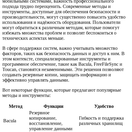
мобильными системами, важность профессионального
подхода трудно переоценить. Современные методы и
инструменты, доступные для обеспечения безопасности и
производительности, могут существенно повысить удобство
использования и надёжность оборудования. Пользователи
могут обратиться к различным методам, которые помогут
избежать множества проблем и позволят беспокоиться о
технических аспектах меньше.
В сфере поддержки систем, важно учитывать множество
факторов, таких как безопасность данных и доступ к ним. В
этом контексте, специализированные инструменты и
программное обеспечение, такие как Bacula, FreeFileSync и
Toucan, становятся незаменимыми. Эти решения позволяют
создавать резервные копии, защищать информацию и
эффективно управлять данными.
Вот некоторые функции, которые предлагают популярные
методы и инструменты:
Метод
Функции
Удобство
Резервное
копирование,
Гибкость и поддержка
Bacula
восстановление,
различных хранилищ
управление данными