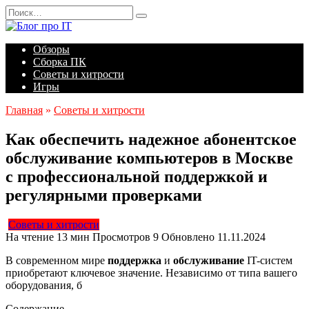
Перейти
Search
к
for:
содержанию
Обзоры
Сборка ПК
Советы и хитрости
Игры
Главная
»
Советы и хитрости
Как обеспечить надежное абонентское
обслуживание компьютеров в Москве
с профессиональной поддержкой и
регулярными проверками
Советы и хитрости
На чтение
13 мин
Просмотров
9
Обновлено
11.11.2024
В современном мире
поддержка
и
обслуживание
IT-систем
приобретают ключевое значение. Независимо от типа вашего
оборудования, б
Содержание