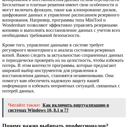
Бесплатные и платные решения имеют свои особенности и
могут включать функции, такие как клонирование дисков,
шифрование данных и управление расписанием резервного
копирования. Например, программы типа MiniTool и
Wondershare позволяют эффективно управлять резервными
копиями и выполнять восстановление данных с учетом всех
необходимых требований безопасности.
Кроме того, управление данными в системе требует
регулярного мониторинга и анализа состояния резервных
копий. Важно следить за актуальностью сохраненных данных
и периодически проверять их на целостность, чтобы избежать
потерь. В этом контексте программы, которые предлагают
широкий выбор инструментов для управления и
восстановления данных, становятся незаменимыми. Они
помогут вам обеспечить надежную защиту вашей
информации и избежать неприятных ситуаций, связанных с
потерей данных.
Читайте также:
Как включить виртуализацию в
системах Windows 10, 8.1 и 7?
Почему важно выбирать профессионалов?