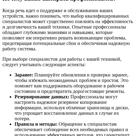
Когда речь идет о поддержке и обслуживании ваших
устройств, важно понимать, что выбор квалифицированных
специалистов может существенно повлиять на эффективность
и долговечность вашей техники. Опытные профессионалы
обладают глубокими знаниями и навыками, которые
позволяют им оперативно решать возникающие проблемы,
предотвращая потенциальные сбои и обеспечивая надежную
работу системы.
При выборе специалистов для работы с вашей техникой,
следует учитывать следующие аспекты:
Заранее:
Планируйте обновления и проверки заранее,
чтобы избежать неожиданных проблем и простоя. Это
поможет вам поддерживать оборудование в рабочем
состоянии и предотвратить дорогостоящие ремонты.
Резервирование данных:
Профессионалы могут
настроить надежное резервное копирование
информации, используя облачные хранилища и диски,
что упрощает восстановление данных в случае их
потери.
Правила и методы:
Обращение к специалистам
обеспечивает соблюдение всех необходимых правил и
использование эффективных методов, что гарантирует