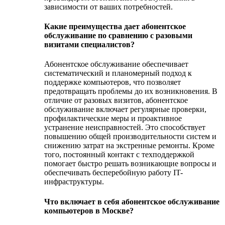
зависимости от ваших потребностей.
Какие преимущества дает абонентское
обслуживание по сравнению с разовыми
визитами специалистов?
Абонентское обслуживание обеспечивает
систематический и планомерный подход к
поддержке компьютеров, что позволяет
предотвращать проблемы до их возникновения. В
отличие от разовых визитов, абонентское
обслуживание включает регулярные проверки,
профилактические меры и проактивное
устранение неисправностей. Это способствует
повышению общей производительности систем и
снижению затрат на экстренные ремонты. Кроме
того, постоянный контакт с техподдержкой
помогает быстро решать возникающие вопросы и
обеспечивать бесперебойную работу IT-
инфраструктуры.
Что включает в себя абонентское обслуживание
компьютеров в Москве?