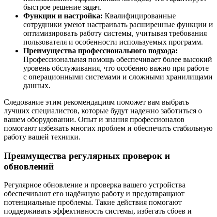
быстрое решение задач.
Функции и настройка:
Квалифицированные
сотрудники умеют настраивать расширенные функции и
оптимизировать работу системы, учитывая требования
пользователя и особенности используемых программ.
Преимущества профессионального подхода:
Профессиональная помощь обеспечивает более высокий
уровень обслуживания, что особенно важно при работе
с операционными системами и сложными хранилищами
данных.
Следование этим рекомендациям поможет вам выбрать
лучших специалистов, которые будут надежно заботиться о
вашем оборудовании. Опыт и знания профессионалов
помогают избежать многих проблем и обеспечить стабильную
работу вашей техники.
Преимущества регулярных проверок и
обновлений
Регулярное обновление и проверка вашего устройства
обеспечивают его надёжную работу и предотвращают
потенциальные проблемы. Такие действия помогают
поддерживать эффективность системы, избегать сбоев и