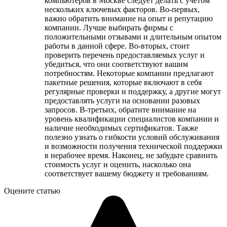
компьютеров в Москве следует делать с учетом
нескольких ключевых факторов. Во-первых,
важно обратить внимание на опыт и репутацию
компании. Лучше выбирать фирмы с
положительными отзывами и длительным опытом
работы в данной сфере. Во-вторых, стоит
проверить перечень предоставляемых услуг и
убедиться, что они соответствуют вашим
потребностям. Некоторые компании предлагают
пакетные решения, которые включают в себя
регулярные проверки и поддержку, а другие могут
предоставлять услуги на основании разовых
запросов. В-третьих, обратите внимание на
уровень квалификации специалистов компании и
наличие необходимых сертификатов. Также
полезно узнать о гибкости условий обслуживания
и возможности получения технической поддержки
в нерабочее время. Наконец, не забудьте сравнить
стоимость услуг и оценить, насколько она
соответствует вашему бюджету и требованиям.
Оцените статью