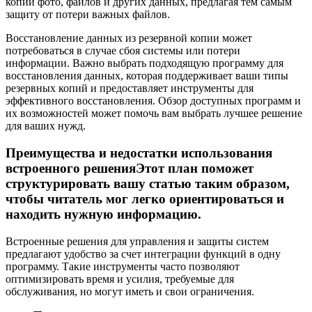
копии фото, файлов и других данных, предлагая тем самым
защиту от потери важных файлов.
Восстановление данных из резервной копии может
потребоваться в случае сбоя системы или потери
информации. Важно выбрать подходящую программу для
восстановления данных, которая поддерживает ваши типы
резервных копий и предоставляет инструменты для
эффективного восстановления. Обзор доступных программ и
их возможностей может помочь вам выбрать лучшее решение
для ваших нужд.
Преимущества и недостатки использования
встроенного решенияЭтот план поможет
структурировать вашу статью таким образом,
чтобы читатель мог легко ориентироваться и
находить нужную информацию.
Встроенные решения для управления и защиты систем
предлагают удобство за счет интеграции функций в одну
программу. Такие инструменты часто позволяют
оптимизировать время и усилия, требуемые для
обслуживания, но могут иметь и свои ограничения.