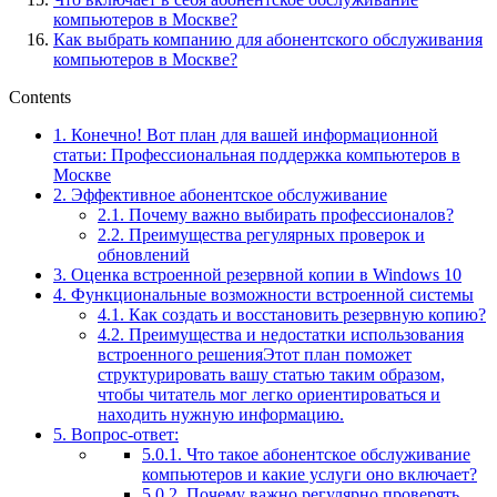
компьютеров в Москве?
Как выбрать компанию для абонентского обслуживания
компьютеров в Москве?
Contents
1.
Конечно! Вот план для вашей информационной
статьи: Профессиональная поддержка компьютеров в
Москве
2.
Эффективное абонентское обслуживание
2.1.
Почему важно выбирать профессионалов?
2.2.
Преимущества регулярных проверок и
обновлений
3.
Оценка встроенной резервной копии в Windows 10
4.
Функциональные возможности встроенной системы
4.1.
Как создать и восстановить резервную копию?
4.2.
Преимущества и недостатки использования
встроенного решенияЭтот план поможет
структурировать вашу статью таким образом,
чтобы читатель мог легко ориентироваться и
находить нужную информацию.
5.
Вопрос-ответ:
5.0.1.
Что такое абонентское обслуживание
компьютеров и какие услуги оно включает?
5.0.2.
Почему важно регулярно проверять