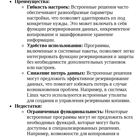
Преимущества:
Гибкость настроек:
Встроенные решения часто
обеспечивают разнообразные параметры
настройки, что позволяет адаптировать их под
конкретные нужды. Это может включать в себя
функции резервирования данных, инкрементное
копирование и зашифрованное хранение
информации.
Удобство использования:
Программы,
включенные в системные пакеты, позволяют легко
интегрировать функции резервирования и защиты
без необходимости дополнительных установок
или настроек.
Снижение потерь данных:
Встроенные решения
могут предложить эффективное резервирование
данных, что помогает избежать потерь в случае
возникновения проблем. Например, в системах
Linux часто используются встроенные утилиты
для создания и управления резервными копиями.
Недостатки:
Ограниченная функциональность:
Некоторые
встроенные программы могут не предложить всех
необходимых функций, которые могут быть
доступны в специализированных решениях.
Например, возможности для копирования и