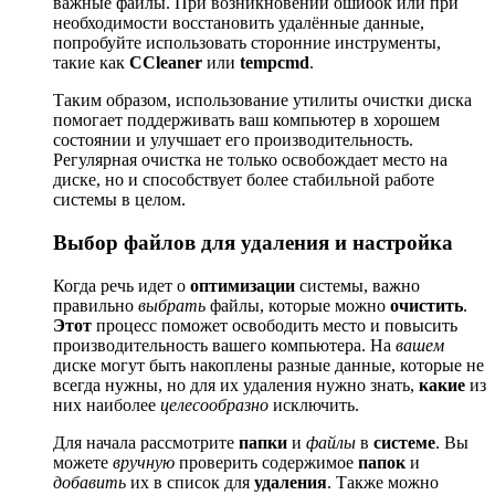
важные файлы. При возникновении ошибок или при
необходимости восстановить удалённые данные,
попробуйте использовать сторонние инструменты,
такие как
CCleaner
или
tempcmd
.
Таким образом, использование утилиты очистки диска
помогает поддерживать ваш компьютер в хорошем
состоянии и улучшает его производительность.
Регулярная очистка не только освобождает место на
диске, но и способствует более стабильной работе
системы в целом.
Выбор файлов для удаления и настройка
Когда речь идет о
оптимизации
системы, важно
правильно
выбрать
файлы, которые можно
очистить
.
Этот
процесс поможет освободить место и повысить
производительность вашего компьютера. На
вашем
диске могут быть накоплены разные данные, которые не
всегда нужны, но для их удаления нужно знать,
какие
из
них наиболее
целесообразно
исключить.
Для начала рассмотрите
папки
и
файлы
в
системе
. Вы
можете
вручную
проверить содержимое
папок
и
добавить
их в список для
удаления
. Также можно