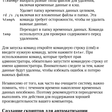
выбрать разные типы файлов для удаления,
cleanmgr
включая временные данные и кэш.
Удаляет папку временных данных целиком,
включая все вложенные файлы и папки. Эта
rd /s /q
команда требует осторожности, чтобы не удалить
%temp%
важные данные.
Переходит в папку временных данных. Команда
используется для проверки содержимого перед
temp
удалением.
Для запуска команд откройте командную строку (cmd) и
введите нужную команду, затем нажмите
. При
Enter
использовании команд, которые требуют прав
администратора, обязательно запустите командную строку от
имени администратора. Внимательно следите за тем, какие
данные будут удалены, чтобы избежать ошибок и потерю
важных файлов.
Независимо от того, как часто вы очищаете систему, важно
помнить, что с течением времени накопление временных
данных неизбежно. Поэтому рекомендуется периодически
выполнять эти действия для поддержания хорошей
производительности вашего компьютера.
Создание скриптов для автоматизации