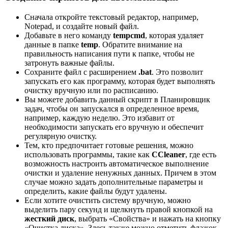
Сначала откройте текстовый редактор, например,
Notepad, и создайте новый файл.
Добавьте в него команду
tempcmd
, которая удаляет
данные в папке
temp
. Обратите внимание на
правильность написания пути к папке, чтобы не
затронуть важные файлы.
Сохраните файл с расширением
.bat
. Это позволит
запускать его как программу, которая будет выполнять
очистку вручную или по расписанию.
Вы можете добавить данный скрипт в Планировщик
задач, чтобы он запускался в определенное время,
например, каждую неделю. Это избавит от
необходимости запускать его вручную и обеспечит
регулярную очистку.
Тем, кто предпочитает готовые решения, можно
использовать программы, такие как
CCleaner
, где есть
возможность настроить автоматическое выполнение
очистки и удаление ненужных данных. Причем в этом
случае можно задать дополнительные параметры и
определить, какие файлы будут удалены.
Если хотите очистить систему вручную, можно
выделить пару секунд и щелкнуть правой кнопкой на
жесткий диск
, выбрать «Свойства» и нажать на кнопку
«Очистка диска». Здесь также можно отметить флажок