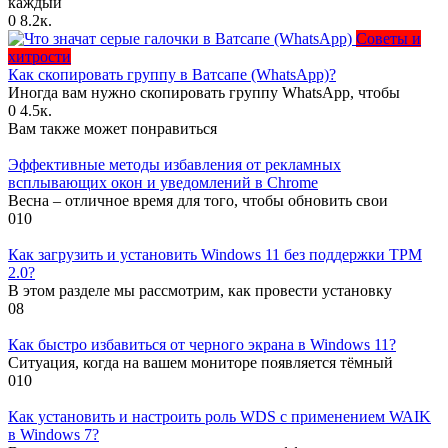
каждый
0
8.2к.
Советы и
хитрости
Как скопировать группу в Ватсапе (WhatsApp)?
Иногда вам нужно скопировать группу WhatsApp, чтобы
0
4.5к.
Вам также может понравиться
Эффективные методы избавления от рекламных
всплывающих окон и уведомлений в Chrome
Весна – отличное время для того, чтобы обновить свои
0
10
Как загрузить и установить Windows 11 без поддержки TPM
2.0?
В этом разделе мы рассмотрим, как провести установку
0
8
Как быстро избавиться от черного экрана в Windows 11?
Ситуация, когда на вашем мониторе появляется тёмный
0
10
Как установить и настроить роль WDS с применением WAIK
в Windows 7?