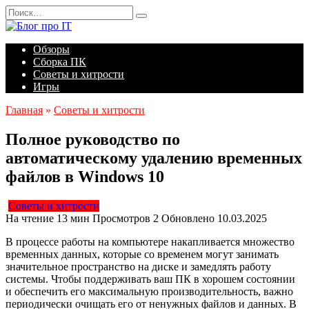
Перейти
Search
к
for:
содержанию
Обзоры
Сборка ПК
Советы и хитрости
Игры
Главная
»
Советы и хитрости
Полное руководство по
автоматическому удалению временных
файлов в Windows 10
Советы и хитрости
На чтение
13 мин
Просмотров
2
Обновлено
10.03.2025
В процессе работы на компьютере накапливается множество
временных данных, которые со временем могут занимать
значительное пространство на диске и замедлять работу
системы. Чтобы поддерживать ваш ПК в хорошем состоянии
и обеспечить его максимальную производительность, важно
периодически очищать его от ненужных файлов и данных. В