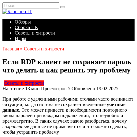
Перейти
Search
к
for:
содержанию
Обзоры
Сборка ПК
Советы и хитрости
Игры
Главная
»
Советы и хитрости
Если RDP клиент не сохраняет пароль
что делать и как решить эту проблему
Советы и хитрости
На чтение
13 мин
Просмотров
5
Обновлено
19.02.2025
При работе с удаленными рабочими столами часто возникают
ситуации, когда система не сохраняет введенные
учетные
данные
. Это может привести к необходимости повторного
ввода паролей при каждом подключении, что неудобно и
времязатратно. В таких случаях важно разобраться, почему
сохраненные
данные не применяются и что можно сделать,
чтобы устранить проблему.