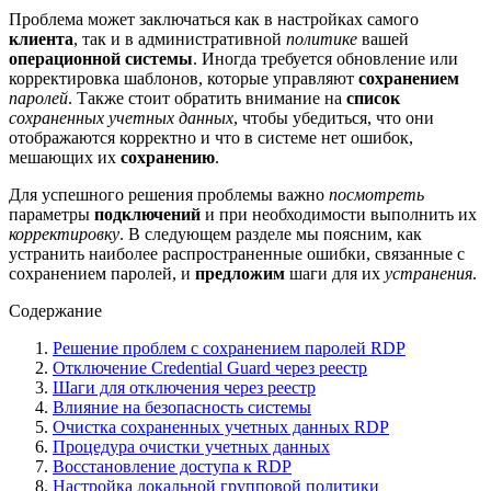
Проблема может заключаться как в настройках самого
клиента
, так и в административной
политике
вашей
операционной системы
. Иногда требуется обновление или
корректировка шаблонов, которые управляют
сохранением
паролей
. Также стоит обратить внимание на
список
сохраненных учетных данных
, чтобы убедиться, что они
отображаются корректно и что в системе нет ошибок,
мешающих их
сохранению
.
Для успешного решения проблемы важно
посмотреть
параметры
подключений
и при необходимости выполнить их
корректировку
. В следующем разделе мы поясним, как
устранить наиболее распространенные ошибки, связанные с
сохранением паролей, и
предложим
шаги для их
устранения
.
Содержание
Решение проблем с сохранением паролей RDP
Отключение Credential Guard через реестр
Шаги для отключения через реестр
Влияние на безопасность системы
Очистка сохраненных учетных данных RDP
Процедура очистки учетных данных
Восстановление доступа к RDP
Настройка локальной групповой политики