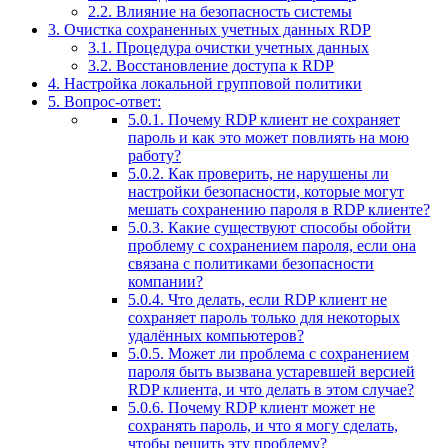
2.2.
Влияние на безопасность системы
3.
Очистка сохраненных учетных данных RDP
3.1.
Процедура очистки учетных данных
3.2.
Восстановление доступа к RDP
4.
Настройка локальной групповой политики
5.
Вопрос-ответ:
5.0.1.
Почему RDP клиент не сохраняет
пароль и как это может повлиять на мою
работу?
5.0.2.
Как проверить, не нарушены ли
настройки безопасности, которые могут
мешать сохранению пароля в RDP клиенте?
5.0.3.
Какие существуют способы обойти
проблему с сохранением пароля, если она
связана с политиками безопасности
компании?
5.0.4.
Что делать, если RDP клиент не
сохраняет пароль только для некоторых
удалённых компьютеров?
5.0.5.
Может ли проблема с сохранением
пароля быть вызвана устаревшей версией
RDP клиента, и что делать в этом случае?
5.0.6.
Почему RDP клиент может не
сохранять пароль, и что я могу сделать,
чтобы решить эту проблему?