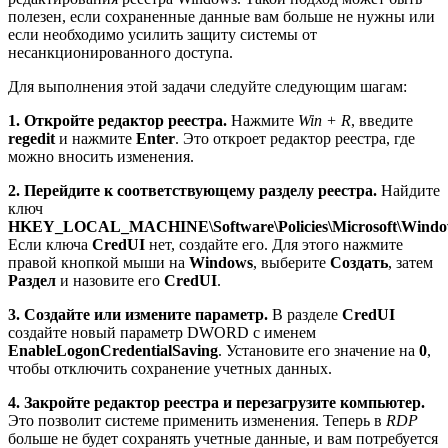
полезен, если сохраненные данные вам больше не нужны или
если необходимо усилить защиту системы от
несанкционированного доступа.
Для выполнения этой задачи следуйте следующим шагам:
1. Откройте редактор реестра.
Нажмите
Win + R
, введите
regedit
и нажмите
Enter
. Это откроет редактор реестра, где
можно вносить изменения.
2. Перейдите к соответствующему разделу реестра.
Найдите
ключ
HKEY_LOCAL_MACHINE\Software\Policies\Microsoft\Windo
Если ключа
CredUI
нет, создайте его. Для этого нажмите
правой кнопкой мыши на
Windows
, выберите
Создать
, затем
Раздел
и назовите его
CredUI
.
3. Создайте или измените параметр.
В разделе
CredUI
создайте новый параметр DWORD с именем
EnableLogonCredentialSaving
. Установите его значение на
0
,
чтобы отключить сохранение учетных данных.
4. Закройте редактор реестра и перезагрузите компьютер.
Это позволит системе применить изменения. Теперь в
RDP
больше не будет сохранять учетные данные, и вам потребуется