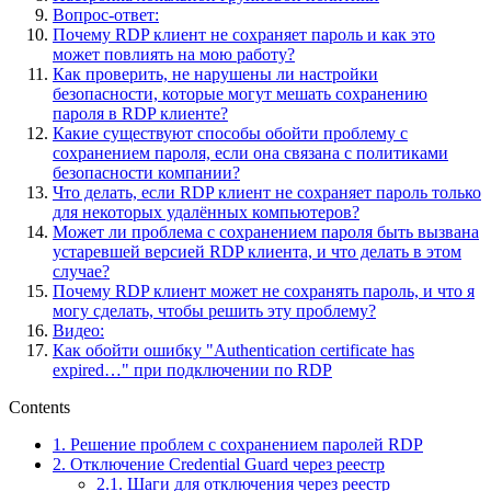
Вопрос-ответ:
Почему RDP клиент не сохраняет пароль и как это
может повлиять на мою работу?
Как проверить, не нарушены ли настройки
безопасности, которые могут мешать сохранению
пароля в RDP клиенте?
Какие существуют способы обойти проблему с
сохранением пароля, если она связана с политиками
безопасности компании?
Что делать, если RDP клиент не сохраняет пароль только
для некоторых удалённых компьютеров?
Может ли проблема с сохранением пароля быть вызвана
устаревшей версией RDP клиента, и что делать в этом
случае?
Почему RDP клиент может не сохранять пароль, и что я
могу сделать, чтобы решить эту проблему?
Видео:
Как обойти ошибку "Authentication certificate has
expired…" при подключении по RDP
Contents
1.
Решение проблем с сохранением паролей RDP
2.
Отключение Credential Guard через реестр
2.1.
Шаги для отключения через реестр