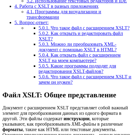
3.2.
Использование текстовых редакторов и IDE
4.
Работа с XSLT в разных приложениях
4.1.
Программы для визуализации и
трансформации
5.
Вопрос-ответ:
5.0.1.
Что такое файл с расширением XSLT?
5.0.2.
Как открыть и редактировать файл
XSLT?
5.0.3.
Можно ли преобразовать XML-
документ с помощью XSLT в HTML?
5.0.4.
Как открыть файл с расширением
XSLT на моем компьютере?
5.0.5.
Какие программы подходят для
редактирования XSLT-файлов?
5.0.6.
Что такое файл с расширением XSLT и
зачем он нужен?
Файл XSLT: Общее представление
Документ с расширением XSLT представляет собой важный
элемент для преобразования данных из одного формата в
другой. Эти файлы содержат
инструкции
, которые
указывают, как преобразовывать
XML-файлы
в различные
форматы
, такие как HTML или текстовые документы.
Основное предназначение такого документа – использование