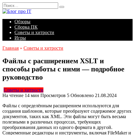
Перейти
Search
к
for:
содержанию
Обзоры
Сборка ПК
Советы и хитрости
Игры
Главная
»
Советы и хитрости
Файлы с расширением XSLT и
способы работы с ними — подробное
руководство
Советы и хитрости
На чтение
14 мин
Просмотров
5
Обновлено
21.08.2024
Файлы с определённым расширением используются для
создания шаблонов, которые преобразуют содержимое других
документов, таких как XML. Эти файлы могут быть весьма
полезными в различных процессах, требующих
преобразования данных из одного формата в другой.
Современные редакторы и инструменты, включая FileMaker и