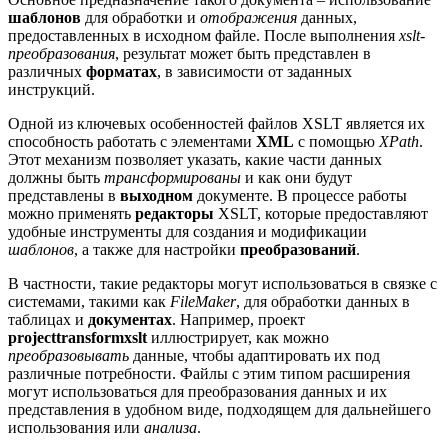
шаблонов
для обработки и
отображения
данных,
предоставленных в исходном файле. После выполнения
xslt-
преобразования
, результат может быть представлен в
различных
форматах
, в зависимости от заданных
инструкций.
Одной из ключевых особенностей файлов XSLT является их
способность работать с элементами
XML
с помощью
XPath
.
Этот механизм позволяет указать, какие части данных
должны быть
трансформированы
и как они будут
представлены в
выходном
документе. В процессе работы
можно применять
редакторы
XSLT, которые предоставляют
удобные инструменты для создания и модификации
шаблонов
, а также для настройки
преобразований
.
В частности, такие редакторы могут использоваться в связке с
системами, такими как
FileMaker
, для обработки данных в
таблицах и
документах
. Например, проект
projecttransformxslt
иллюстрирует, как можно
преобразовывать
данные, чтобы адаптировать их под
различные потребности. Файлы с этим типом расширения
могут использоваться для преобразования данных и их
представления в удобном виде, подходящем для дальнейшего
использования или
анализа
.