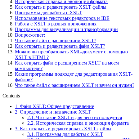
Историческая справка и эволюция формата
Как открыть и редактировать XSLT файлы
Программы для работы с XSLT
Использование текстовых редакторов и IDE
Работа с XSLT в разных приложениях
Программы для визуализации и трансформации
Вопрос-ответ:
Что такое файл с расширением XSLT?
Как открыть и редактировать файл XSLT?
Можно ли преобразовать XML-документ с помощью
XSLT в HTML?
Как открыть файл с расширением XSLT на моем
компьютере?
Какие программы подходят для редактирования XSLT-
файлов?
Что такое файл с расширением XSLT и зачем он нужен?
Contents
1.
Файл XSLT: Общее представление
2.
Определение и назначение XSLT
2.1.
Что такое XSLT и для чего используется
2.2.
Историческая справка и эволюция формата
3.
Как открыть и редактировать XSLT файлы
3.1.
Программы для работы с XSLT