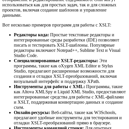
использоваться как для простых задач, так и для сложных
проектов, включая создание шаблонов и управление
данными.
Вот несколько примеров программ для работы с XSLT:
Редакторы кода:
Простые текстовые редакторы и
интегрированные среды разработки (IDE) позволяют
писать и тестировать XSLT-шаблоны. Популярные
редакторы включают Notepad++, Sublime Text и Visual
Studio Code.
Специализированные XSLT-редакторы:
Эти
программы, такие как oXygen XML Editor и Stylus
Studio, предлагают расширенные возможности для
создания и отладки XSLT-преобразований, включая
визуальный интерфейс и поддержку XPath.
Инструменты для работы с XML:
Программы, такие
как Altova XMLSpy и Liquid XML Studio, предоставляют
интегрированные средства для работы с XML-файлами
и XSLT, поддерживая конвертацию данных и создание
схем.
Онлайн-ресурсы:
Веб-сайты, такие как W3Schools,
предлагают удобные инструменты для тестирования и
отладки XSLT-преобразований прямо в браузере.
Инструменты командной строки:
Для опытных