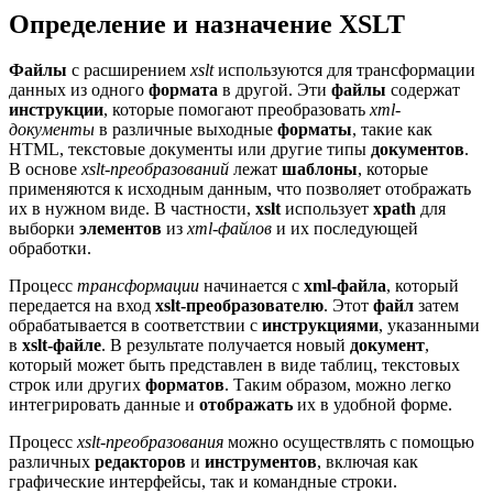
Определение и назначение XSLT
Файлы
с расширением
xslt
используются для трансформации
данных из одного
формата
в другой. Эти
файлы
содержат
инструкции
, которые помогают преобразовать
xml-
документы
в различные выходные
форматы
, такие как
HTML, текстовые документы или другие типы
документов
.
В основе
xslt-преобразований
лежат
шаблоны
, которые
применяются к исходным данным, что позволяет отображать
их в нужном виде. В частности,
xslt
использует
xpath
для
выборки
элементов
из
xml-файлов
и их последующей
обработки.
Процесс
трансформации
начинается с
xml-файла
, который
передается на вход
xslt-преобразователю
. Этот
файл
затем
обрабатывается в соответствии с
инструкциями
, указанными
в
xslt-файле
. В результате получается новый
документ
,
который может быть представлен в виде таблиц, текстовых
строк или других
форматов
. Таким образом, можно легко
интегрировать данные и
отображать
их в удобной форме.
Процесс
xslt-преобразования
можно осуществлять с помощью
различных
редакторов
и
инструментов
, включая как
графические интерфейсы, так и командные строки.