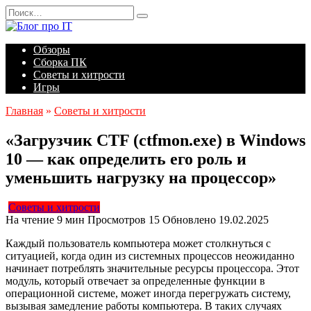
Перейти
Search
к
for:
содержанию
Обзоры
Сборка ПК
Советы и хитрости
Игры
Главная
»
Советы и хитрости
«Загрузчик CTF (ctfmon.exe) в Windows
10 — как определить его роль и
уменьшить нагрузку на процессор»
Советы и хитрости
На чтение
9 мин
Просмотров
15
Обновлено
19.02.2025
Каждый пользователь компьютера может столкнуться с
ситуацией, когда один из системных процессов неожиданно
начинает потреблять значительные ресурсы процессора. Этот
модуль, который отвечает за определенные функции в
операционной системе, может иногда перегружать систему,
вызывая замедление работы компьютера. В таких случаях