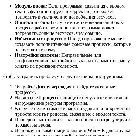
Модуль ввода:
Если программа, связанная с вводом
текста, функционирует некорректно, это может
приводить к увеличению потребления ресурсов.
Ошибки и сбои:
В случае возникновения ошибок в
процессе работы компонента, программа может
потреблять больше ресурсов, чем обычно.
Избыточные процессы:
Иногда приложение может
создавать дополнительные фоновые процессы, которые
нагружают систему.
Настройки системы:
Неправильные или
конфликтующие настройки языковых параметров могут
влиять на производительность.
Чтобы устранить проблему, следуйте таким инструкциям:
Откройте
Диспетчер задач
и найдите активные
процессы.
На вкладке
Процессы
поищите ненужные или сильно
нагружающие ресурсы программы.
В случае необходимости, можно удалить или временно
приостановить процессы, связанные с вводом текста.
Проверьте настройки языковой панели и отрегулируйте
параметры ввода.
Используйте комбинацию клавиш
Win + R
для запуска
команды и введите
msconfig
, чтобы увидеть и