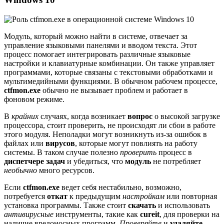
Модуль, который можно найти в системе, отвечает за
управление языковыми панелями и вводом текста. Этот
процесс помогает интегрировать различные языковые
настройки и клавиатурные комбинации. Он также управляет
программами, которые связаны с текстовыми обработками и
мультимедийными функциями. В обычном рабочем процессе,
ctfmon.exe
обычно не вызывает проблем и работает в
фоновом режиме.
В
крайних
случаях, когда возникает
вопрос
о высокой загрузке
процессора, стоит проверить, не происходят ли сбои в работе
этого модуля. Неполадки могут возникнуть из-за ошибок в
файлах или
вирусов
, которые могут повлиять на работу
системы. В таком случае полезно
проверить
процесс в
диспетчере задач
и убедиться, что
модуль
не потребляет
необычно
много ресурсов.
Если
ctfmon.exe
ведет себя нестабильно, возможно,
потребуется
откат
к предыдущим
настройкам
или повторная
установка программы. Также стоит
скачать
и использовать
антивирусные
инструменты, такие как
cureit
, для проверки на
наличие вредоносных программ.
Проверяйте
и
удаляйте