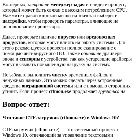
Во-первых,
откройте
менеджер задач
и найдите процесс,
который может быть связан с высоким потреблением CPU.
Нажмите правой кнопкой мыши на значок и выберите
настройки
, чтобы проверить параметры, влияющие на
использование процессора.
Далее, проверьте наличие
вирусов
или
вредоносных
продуктов
, которые могут влиять на работу системы. Для
этого рекомендуется провести полное сканирование с
помощью антивирусного ПО. Также
обновите
драйверы
ввода и
сенсорные
устройства, так как устаревшие драйверы
могут вызывать повышенную нагрузку на систему.
Не забудьте выполнить
чистку
временных файлов и
ненужных данных. Это можно сделать через встроенные
средства
операционной системы
или с помощью сторонних
утилит. Если процесс
ctfmon.exe
продолжает
грузиться
на
Вопрос-ответ:
Что такое CTF-загрузчик (ctfmon.exe) в Windows 10?
CTF-загрузчик (ctfmon.exe) — это системный процесс в
Windows 10, отвечающий за управление текстовыми