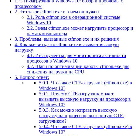
1.
CTF-загрузчик в Windows 10: обзор и проблемы с
процессором
2.
Что такое ctfmon.exe и зачем он нужен
2.1.
Роль ctfmon.exe в операционной системе
Windows 10
2.2.
Зачем ctfmon.exe может нагружать процессор и
память компьютера
3.
Проблемы, вызванные ctfmon.exe и их решения
4.
Как выявить, что ctfmon.exe вызывает высокую
нагрузку
4.1.
Инструменты для мониторинга активности
процессов в Windows 10
4.2.
Шаги по оптимизации работы ctfmon.exe для
снижения нагрузки на CPU
5.
Вопрос-ответ:
5.0.1.
Что такое CTF-загрузчик (ctfmon.exe) в
Windows 10?
5.0.2.
Почему CTF-загрузчик может
вызывать высокую нагрузку на процессор в
Windows 10?
5.0.3.
Как можно исправить высокую
нагрузку на процессор, вызванную CTF-
загрузчиком?
5.0.4.
Что такое CTF-загрузчик (ctfmon.exe) в
Windows 10?