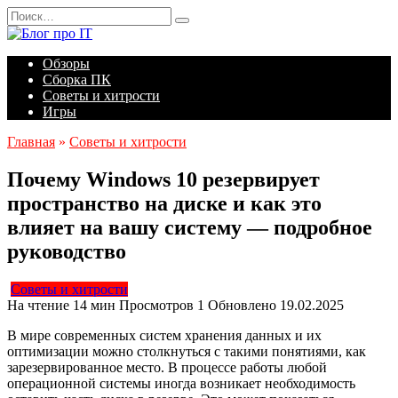
Перейти
Search
к
for:
содержанию
Обзоры
Сборка ПК
Советы и хитрости
Игры
Главная
»
Советы и хитрости
Почему Windows 10 резервирует
пространство на диске и как это
влияет на вашу систему — подробное
руководство
Советы и хитрости
На чтение
14 мин
Просмотров
1
Обновлено
19.02.2025
В мире современных систем хранения данных и их
оптимизации можно столкнуться с такими понятиями, как
зарезервированное место. В процессе работы любой
операционной системы иногда возникает необходимость