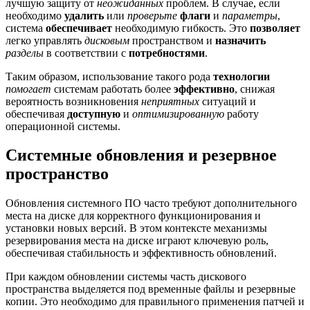
лучшую защиту от
неожиданных
проблем. В случае, если
необходимо
удалить
или
проверьте
флаги
и
параметры
,
система
обеспечивает
необходимую гибкость. Это
позволяет
легко управлять
дисковым
пространством и
назначить
разделы
в соответствии с
потребностями
.
Таким образом, использование такого рода
технологии
помогает
системам работать более
эффективно
, снижая
вероятность возникновения
неприятных
ситуаций и
обеспечивая
доступную
и
оптимизированную
работу
операционной системы.
Системные обновления и резервное
пространство
Обновления системного ПО часто требуют дополнительного
места на диске для корректного функционирования и
установки новых версий. В этом контексте механизмы
резервирования места на диске играют ключевую роль,
обеспечивая стабильность и эффективность обновлений.
При каждом обновлении системы часть дискового
пространства выделяется под временные файлы и резервные
копии. Это необходимо для правильного применения патчей и