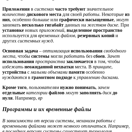
Приложения
в
системах
часто требуют
значительное
количество
дискового места
для своей
работы
. Некоторые
из
них
, особенно
большие
или
графически насыщенные
,
могут
занимать
несколько гигабайт
данных на
жестком диске
. При
установке
новых
приложений
,
выделенное пространство
используется для
временных файлов
,
резервных копий
и
других
системных нужд
.
Основная задача
–
оптимизация
использования
свободного
места
, чтобы
системы
могли
работать
без
сбоев
.
Зачет
использования
пространства
заключается
в том, чтобы
избежать
неожиданной нехватки
места. В
принципе
,
устройства
с
малыми объемами
памяти
особенно
нуждаются
в
грамотном подходе
к
управлению дисками
.
Кроме того
,
пользователям
нужно понимать
,
зачем
отдельные
категории
файлов
могут
заполнять
диск
до
нуля
. Например,
вр
Программы и их временные файлы
В зависимости от версии системы, механизм работы с
временными файлами может немного отличаться. Например,
в последних версиях системы существует технология,