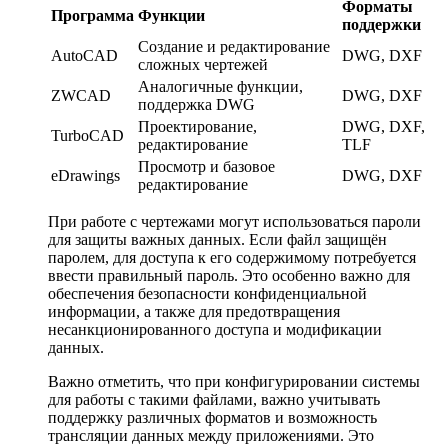
Форматы
Программа
Функции
поддержки
Создание и редактирование
AutoCAD
DWG, DXF
сложных чертежей
Аналогичные функции,
ZWCAD
DWG, DXF
поддержка DWG
Проектирование,
DWG, DXF,
TurboCAD
редактирование
TLF
Просмотр и базовое
eDrawings
DWG, DXF
редактирование
При работе с чертежами могут использоваться пароли
для защиты важных данных. Если файл защищён
паролем, для доступа к его содержимому потребуется
ввести правильный пароль. Это особенно важно для
обеспечения безопасности конфиденциальной
информации, а также для предотвращения
несанкционированного доступа и модификации
данных.
Важно отметить, что при конфигурировании системы
для работы с такими файлами, важно учитывать
поддержку различных форматов и возможность
трансляции данных между приложениями. Это