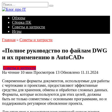
Перейти
Search
к
for:
содержанию
Обзоры
Сборка ПК
Советы и хитрости
Игры
Главная
»
Советы и хитрости
«Полное руководство по файлам DWG
и их применению в AutoCAD»
Советы и хитрости
На чтение
10 мин
Просмотров
13
Обновлено
11.11.2024
Современные форматы документов, используемые для работы
с чертежами и проектами, предоставляют эффективные
средства для хранения, обмена и обработки сложных данных.
Форматы, которые используются для этих целей, должны
быть не только совместимы с основными программами, но и
поддерживать регулярное обновление проекта.
Для открытия и редактирования чертежей используются