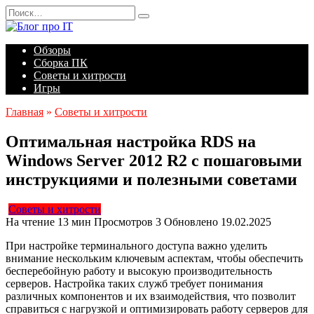
Перейти
Search
к
for:
содержанию
Обзоры
Сборка ПК
Советы и хитрости
Игры
Главная
»
Советы и хитрости
Оптимальная настройка RDS на
Windows Server 2012 R2 с пошаговыми
инструкциями и полезными советами
Советы и хитрости
На чтение
13 мин
Просмотров
3
Обновлено
19.02.2025
При настройке терминального доступа важно уделить
внимание нескольким ключевым аспектам, чтобы обеспечить
бесперебойную работу и высокую производительность
серверов. Настройка таких служб требует понимания
различных компонентов и их взаимодействия, что позволит
справиться с нагрузкой и оптимизировать работу серверов для