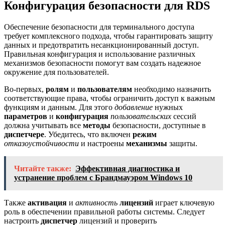
Конфигурация безопасности для RDS
Обеспечение безопасности для терминального доступа
требует комплексного подхода, чтобы гарантировать защиту
данных и предотвратить несанкционированный доступ.
Правильная конфигурация и использование различных
механизмов безопасности помогут вам создать надежное
окружение для пользователей.
Во-первых,
ролям
и
пользователям
необходимо назначить
соответствующие права, чтобы ограничить доступ к важным
функциям и данным. Для этого
добавление
нужных
параметров
и
конфигурация
пользовательских
сессий
должна учитывать все
методы
безопасности, доступные в
диспетчере
. Убедитесь, что включен
режим
отказоустойчивости
и настроены
механизмы
защиты.
Читайте также:
Эффективная диагностика и
устранение проблем с Брандмауэром Windows 10
Также
активация
и
активность
лицензий
играет ключевую
роль в обеспечении правильной работы системы. Следует
настроить
диспетчер
лицензий и проверить