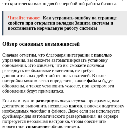
что критически важно для бесперебойной работы бизнеса.
Читайте также:
Как устранить ошибку на странице
свойств при открытии вкладки Защита системы и
восстановить нормальную работу системы
Обзор основных возможностей
Сначала отметим, что благодаря интеграции с
панелью
управления, вы сможете автоматизировать установку
обновлений. Это означает, что вы сможете
пакетом
развернуть необходимые изменения, не требуя
дополнительных действий от пользователей. В окне
настройки можно легко определить, какие
файлы
будут
обновлены, а также установить
условие
, при котором эти
обновления будут применяться.
Если вам нужно
развернуть
новую версию
программы, вам
достаточно выполнить несколько
шагов
, включая подготовку
необходимых
metadata
и файлов. Даже если вы используете
фреймворк
для автоматического развертывания, на сервере
потребуется небольшая настройка, чтобы обеспечить
корректное
управление
обновлениями.