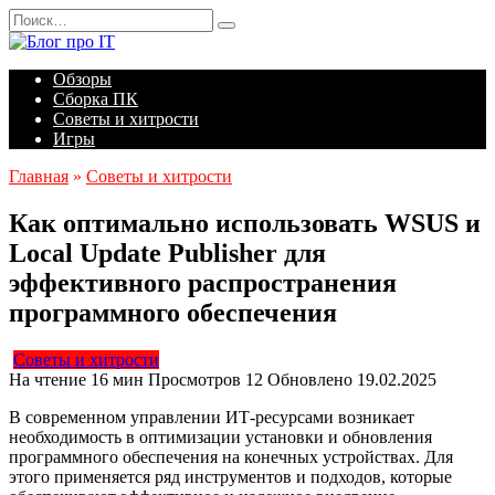
Перейти
Search
к
for:
содержанию
Обзоры
Сборка ПК
Советы и хитрости
Игры
Главная
»
Советы и хитрости
Как оптимально использовать WSUS и
Local Update Publisher для
эффективного распространения
программного обеспечения
Советы и хитрости
На чтение
16 мин
Просмотров
12
Обновлено
19.02.2025
В современном управлении ИТ-ресурсами возникает
необходимость в оптимизации установки и обновления
программного обеспечения на конечных устройствах. Для
этого применяется ряд инструментов и подходов, которые