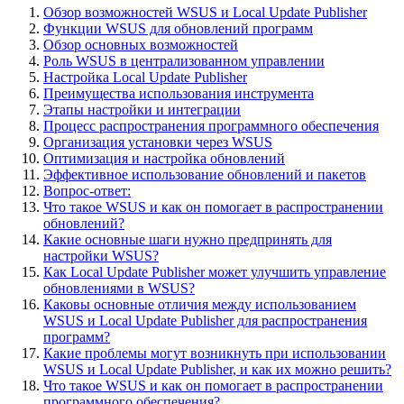
Обзор возможностей WSUS и Local Update Publisher
Функции WSUS для обновлений программ
Обзор основных возможностей
Роль WSUS в централизованном управлении
Настройка Local Update Publisher
Преимущества использования инструмента
Этапы настройки и интеграции
Процесс распространения программного обеспечения
Организация установки через WSUS
Оптимизация и настройка обновлений
Эффективное использование обновлений и пакетов
Вопрос-ответ:
Что такое WSUS и как он помогает в распространении
обновлений?
Какие основные шаги нужно предпринять для
настройки WSUS?
Как Local Update Publisher может улучшить управление
обновлениями в WSUS?
Каковы основные отличия между использованием
WSUS и Local Update Publisher для распространения
программ?
Какие проблемы могут возникнуть при использовании
WSUS и Local Update Publisher, и как их можно решить?
Что такое WSUS и как он помогает в распространении
программного обеспечения?