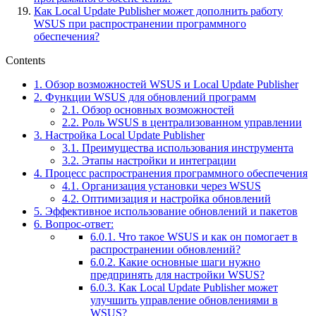
Как Local Update Publisher может дополнить работу
WSUS при распространении программного
обеспечения?
Contents
1.
Обзор возможностей WSUS и Local Update Publisher
2.
Функции WSUS для обновлений программ
2.1.
Обзор основных возможностей
2.2.
Роль WSUS в централизованном управлении
3.
Настройка Local Update Publisher
3.1.
Преимущества использования инструмента
3.2.
Этапы настройки и интеграции
4.
Процесс распространения программного обеспечения
4.1.
Организация установки через WSUS
4.2.
Оптимизация и настройка обновлений
5.
Эффективное использование обновлений и пакетов
6.
Вопрос-ответ:
6.0.1.
Что такое WSUS и как он помогает в
распространении обновлений?
6.0.2.
Какие основные шаги нужно
предпринять для настройки WSUS?
6.0.3.
Как Local Update Publisher может
улучшить управление обновлениями в
WSUS?