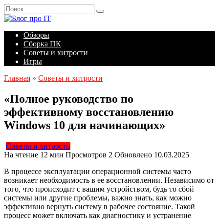
Перейти
Search
к
for:
содержанию
Обзоры
Сборка ПК
Советы и хитрости
Игры
Главная
»
Советы и хитрости
«Полное руководство по
эффективному восстановлению
Windows 10 для начинающих»
Советы и хитрости
На чтение
12 мин
Просмотров
2
Обновлено
10.03.2025
В процессе эксплуатации операционной системы часто
возникает необходимость в ее восстановлении. Независимо от
того, что происходит с вашим устройством, будь то сбой
системы или другие проблемы, важно знать, как можно
эффективно вернуть систему в рабочее состояние. Такой
процесс может включать как диагностику и устранение