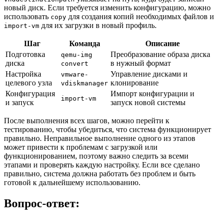
новый диск. Если требуется изменить конфигурацию, можно
использовать
для создания копий необходимых файлов и
copy
для их загрузки в новый профиль.
import-vm
Шаг
Команда
Описание
Подготовка
Преобразование образа диска
qemu-img
диска
в нужный формат
convert
Настройка
Управление дисками и
vmware-
целевого узла
клонирование
vdiskmanager
Конфигурация
Импорт конфигурации и
import-vm
и запуск
запуск новой системы
После выполнения всех шагов, можно перейти к
тестированию, чтобы убедиться, что система функционирует
правильно. Неправильное выполнение одного из этапов
может привести к проблемам с загрузкой или
функционированием, поэтому важно следить за всеми
этапами и проверять каждую настройку. Если все сделано
правильно, система должна работать без проблем и быть
готовой к дальнейшему использованию.
Вопрос-ответ: