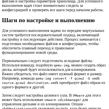
файлам и настройка параметров хранилища. Для успешного
выполнения задач стоит внимательно следить за
конфигурацией и проверять все шаги перед началом работы.
Шаги по настройке и выполнению
Для успешного выполнения задачи по передаче виртуальных
систем требуется последовательный подход, включающий
настройку и последующие действия. Процесс начинается с
подготовки необходимых файлов и конфигурации, чтобы
обеспечить плавный переход и правильное
функционирование новой среды.
Первоначально следует подготовить исходные файлы.
Используя команду, подобную
, можно создать образ
qemu-img
диска, который будет использоваться для клонирования.
Важно убедиться, что файл имеет нужный формат и размер.
Например, команда
qemu-img convert -f qcow2 -O vmdk
преобразует файл образа из
source.qcow2 destination.vmdk
одного формата в другой.
Затем следует настройка целевого узла. В
для этого
VMware
может быть использован
для
vmware-vdiskmanager
управления дисками и их клонирования. Опция
-
указывает на путь, куда будет записан
vhddestinationpath