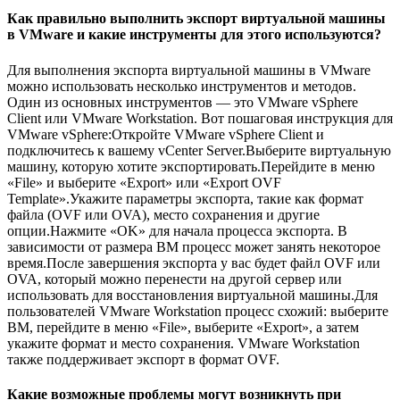
Как правильно выполнить экспорт виртуальной машины
в VMware и какие инструменты для этого используются?
Для выполнения экспорта виртуальной машины в VMware
можно использовать несколько инструментов и методов.
Один из основных инструментов — это VMware vSphere
Client или VMware Workstation. Вот пошаговая инструкция для
VMware vSphere:Откройте VMware vSphere Client и
подключитесь к вашему vCenter Server.Выберите виртуальную
машину, которую хотите экспортировать.Перейдите в меню
«File» и выберите «Export» или «Export OVF
Template».Укажите параметры экспорта, такие как формат
файла (OVF или OVA), место сохранения и другие
опции.Нажмите «OK» для начала процесса экспорта. В
зависимости от размера ВМ процесс может занять некоторое
время.После завершения экспорта у вас будет файл OVF или
OVA, который можно перенести на другой сервер или
использовать для восстановления виртуальной машины.Для
пользователей VMware Workstation процесс схожий: выберите
ВМ, перейдите в меню «File», выберите «Export», а затем
укажите формат и место сохранения. VMware Workstation
также поддерживает экспорт в формат OVF.
Какие возможные проблемы могут возникнуть при