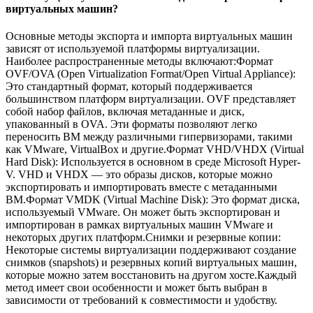
виртуальных машин?
Основные методы экспорта и импорта виртуальных машин
зависят от используемой платформы виртуализации.
Наиболее распространенные методы включают:Формат
OVF/OVA (Open Virtualization Format/Open Virtual Appliance):
Это стандартный формат, который поддерживается
большинством платформ виртуализации. OVF представляет
собой набор файлов, включая метаданные и диск,
упакованный в OVA. Эти форматы позволяют легко
переносить ВМ между различными гипервизорами, такими
как VMware, VirtualBox и другие.Формат VHD/VHDX (Virtual
Hard Disk): Используется в основном в среде Microsoft Hyper-
V. VHD и VHDX — это образы дисков, которые можно
экспортировать и импортировать вместе с метаданными
ВМ.Формат VMDK (Virtual Machine Disk): Это формат диска,
используемый VMware. Он может быть экспортирован и
импортирован в рамках виртуальных машин VMware и
некоторых других платформ.Снимки и резервные копии:
Некоторые системы виртуализации поддерживают создание
снимков (snapshots) и резервных копий виртуальных машин,
которые можно затем восстановить на другом хосте.Каждый
метод имеет свои особенности и может быть выбран в
зависимости от требований к совместимости и удобству.