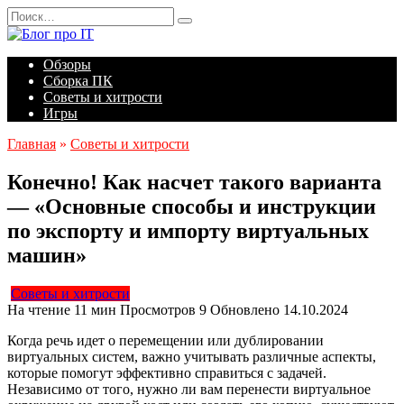
Перейти
Search
к
for:
содержанию
Обзоры
Сборка ПК
Советы и хитрости
Игры
Главная
»
Советы и хитрости
Конечно! Как насчет такого варианта
— «Основные способы и инструкции
по экспорту и импорту виртуальных
машин»
Советы и хитрости
На чтение
11 мин
Просмотров
9
Обновлено
14.10.2024
Когда речь идет о перемещении или дублировании
виртуальных систем, важно учитывать различные аспекты,
которые помогут эффективно справиться с задачей.
Независимо от того, нужно ли вам перенести виртуальное