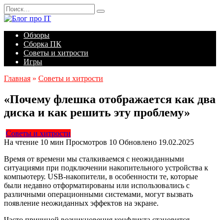
Перейти
Search
к
for:
содержанию
Обзоры
Сборка ПК
Советы и хитрости
Игры
Главная
»
Советы и хитрости
«Почему флешка отображается как два
диска и как решить эту проблему»
Советы и хитрости
На чтение
10 мин
Просмотров
10
Обновлено
19.02.2025
Время от времени мы сталкиваемся с неожиданными
ситуациями при подключении накопительного устройства к
компьютеру. USB-накопители, в особенности те, которые
были недавно отформатированы или использовались с
различными операционными системами, могут вызвать
появление неожиданных эффектов на экране.
Часто причиной возникновения конфликта становится