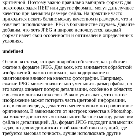
критичной. Поэтому важно правильно выбирать формат: для
некоторых задач HEIF или другие форматы могут дать лучшее
качество при меньшем размере файла. На практике часто
приходится искать баланс между качеством и размером, что и
означает использование JPEG в большинстве случаев. Давайте
добавим, что хоть JPEG и широко используется, каждый
формат имеет свои особенности и оптимален в определённых
условиях.
undefined
Отличная статья, которая подробно объясняет, как работает
сжатие в формате JPEG. Для всех, кто занимается обработкой
изображений, важно понимать, как кодирование и
квантование влияют на качество фотографии. Например,
сжатие JPEG может значительно уменьшить размер файла, но
это всегда означает потерю детализации, особенно в областях
с высоким числом пикселов. Важно учитывать, что сжатое
изображение может потерять часть цветовой информации,
что, в свою очередь, делает его менее точным по сравнению с
оригиналом. В зависимости от настроек качества в Photoshop,
вы можете достигнуть оптимального баланса между размером
файла и детализацией. Да, формат JPEG подходит для многих
задач, но для медицинских изображений или ситуаций, где
требуется высокая точность, лучше использовать другие