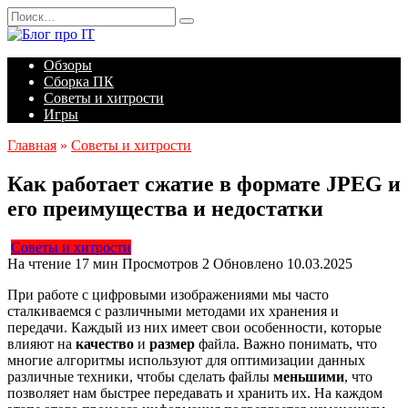
Перейти
Search
к
for:
содержанию
Обзоры
Сборка ПК
Советы и хитрости
Игры
Главная
»
Советы и хитрости
Как работает сжатие в формате JPEG и
его преимущества и недостатки
Советы и хитрости
На чтение
17 мин
Просмотров
2
Обновлено
10.03.2025
При работе с цифровыми изображениями мы часто
сталкиваемся с различными методами их хранения и
передачи. Каждый из них имеет свои особенности, которые
влияют на
качество
и
размер
файла. Важно понимать, что
многие алгоритмы используют для оптимизации данных
различные техники, чтобы сделать файлы
меньшими
, что
позволяет нам быстрее передавать и хранить их. На каждом