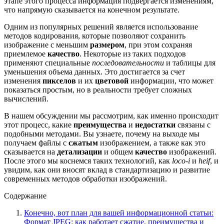
этапе этого процесса информация подвергается изменениям,
что напрямую сказывается на конечном результате.
Одним из популярных решений является использование
методов кодирования, которые позволяют сохранить
изображение с меньшим
размером
, при этом сохраняя
приемлемое
качество
. Некоторые из таких подходов
применяют специальные
последовательности
и таблицы для
уменьшения объема данных. Это достигается за счет
изменения
пикселов
и их
цветовой
информации, что может
показаться простым, но в реальности требует сложных
вычислений.
В нашем обсуждении мы рассмотрим, как именно происходит
этот процесс, какие
преимущества
и
недостатки
связаны с
подобными методами. Вы узнаете, почему на выходе мы
получаем файлы с
сжатым
изображением, а также как это
сказывается на
детализации
и общем
качество
изображений.
После этого мы коснемся таких технологий, как
loco-i
и
heif
, и
увидим, как они вносят вклад в стандартизацию и развитие
современных методов обработки изображений.
Содержание
Конечно, вот план для вашей информационной статьи:
Формат JPEG: как работает сжатие, преимущества и