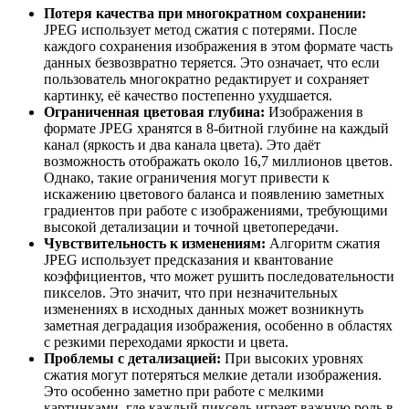
Потеря качества при многократном сохранении:
JPEG использует метод сжатия с потерями. После
каждого сохранения изображения в этом формате часть
данных безвозвратно теряется. Это означает, что если
пользователь многократно редактирует и сохраняет
картинку, её качество постепенно ухудшается.
Ограниченная цветовая глубина:
Изображения в
формате JPEG хранятся в 8-битной глубине на каждый
канал (яркость и два канала цвета). Это даёт
возможность отображать около 16,7 миллионов цветов.
Однако, такие ограничения могут привести к
искажению цветового баланса и появлению заметных
градиентов при работе с изображениями, требующими
высокой детализации и точной цветопередачи.
Чувствительность к изменениям:
Алгоритм сжатия
JPEG использует предсказания и квантование
коэффициентов, что может рушить последовательности
пикселов. Это значит, что при незначительных
изменениях в исходных данных может возникнуть
заметная деградация изображения, особенно в областях
с резкими переходами яркости и цвета.
Проблемы с детализацией:
При высоких уровнях
сжатия могут потеряться мелкие детали изображения.
Это особенно заметно при работе с мелкими
картинками, где каждый пиксель играет важную роль в