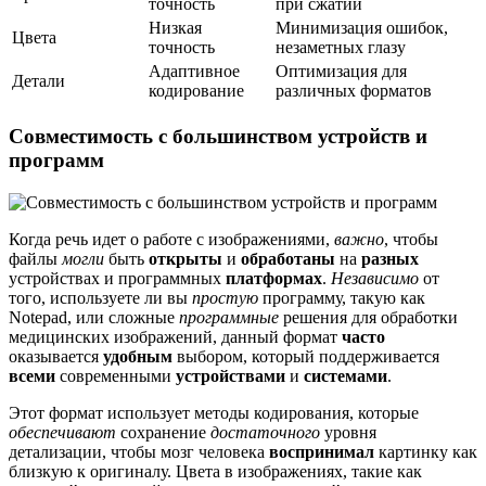
точность
при сжатии
Низкая
Минимизация ошибок,
Цвета
точность
незаметных глазу
Адаптивное
Оптимизация для
Детали
кодирование
различных форматов
Совместимость с большинством устройств и
программ
Когда речь идет о работе с изображениями,
важно
, чтобы
файлы
могли
быть
открыты
и
обработаны
на
разных
устройствах и программных
платформах
.
Независимо
от
того, используете ли вы
простую
программу, такую как
Notepad, или сложные
программные
решения для обработки
медицинских изображений, данный формат
часто
оказывается
удобным
выбором, который поддерживается
всеми
современными
устройствами
и
системами
.
Этот формат использует методы кодирования, которые
обеспечивают
сохранение
достаточного
уровня
детализации, чтобы мозг человека
воспринимал
картинку как
близкую к оригиналу. Цвета в изображениях, такие как