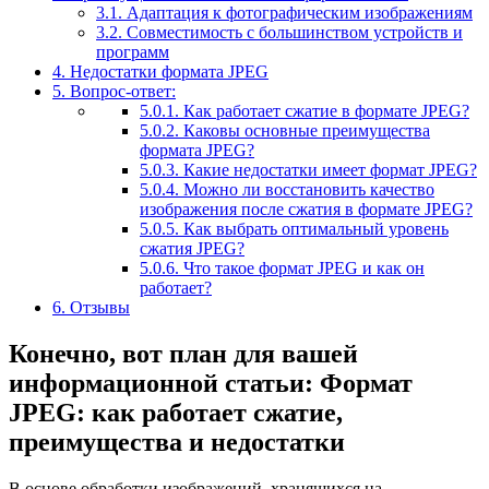
3.1.
Адаптация к фотографическим изображениям
3.2.
Совместимость с большинством устройств и
программ
4.
Недостатки формата JPEG
5.
Вопрос-ответ:
5.0.1.
Как работает сжатие в формате JPEG?
5.0.2.
Каковы основные преимущества
формата JPEG?
5.0.3.
Какие недостатки имеет формат JPEG?
5.0.4.
Можно ли восстановить качество
изображения после сжатия в формате JPEG?
5.0.5.
Как выбрать оптимальный уровень
сжатия JPEG?
5.0.6.
Что такое формат JPEG и как он
работает?
6.
Отзывы
Конечно, вот план для вашей
информационной статьи: Формат
JPEG: как работает сжатие,
преимущества и недостатки
В основе обработки изображений, хранящихся на