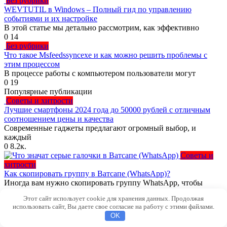
Без рубрики
WEVTUTIL в Windows – Полный гид по управлению
событиями и их настройке
В этой статье мы детально рассмотрим, как эффективно
0
14
Без рубрики
Что такое Msfeedssyncexe и как можно решить проблемы с
этим процессом
В процессе работы с компьютером пользователи могут
0
19
Популярные публикации
Советы и хитрости
Лучшие смартфоны 2024 года до 50000 рублей с отличным
соотношением цены и качества
Современные гаджеты предлагают огромный выбор, и
каждый
0
8.2к.
Советы и
хитрости
Как скопировать группу в Ватсапе (WhatsApp)?
Иногда вам нужно скопировать группу WhatsApp, чтобы
0
4.5к.
Этот сайт использует cookie для хранения данных. Продолжая
Вам также может понравиться
использовать сайт, Вы даете свое согласие на работу с этими файлами.
OK
Эффективные методы избавления от рекламных