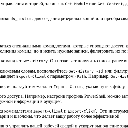
 управления историей, такие как
или
, 
Get-Module
Get-Content
для создания резервных копий или преобразова
ommands_histxml
оваться специальными командлетами, которые упрощают доступ 
лнения команд, но и искать нужные записи, фильтровать их по 
ь командлет
. Он позволяет получить список ранее 
Get-History
 ключевым словам, воспользуйтесь
или фильтр
Get-History -Id
омандлет
с параметром
. Например,
Export-Clixml
-Path
Get-His
ию, используйте командлет
, указав путь к файлу.
Import-Clixml
го доступа. Например, настроив профиль PowerShell, можно авт
 нужной информации в будущем.
ься командлетами
и
. Эти инструме
Import-Clixml
Export-Clixml
арии и шаблоны, что делает вашу работу более эффективной.
но управлять вашей рабочей средой и ускорят выполнение задач