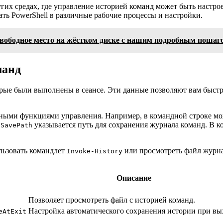
гих средах, где управление историей команд может быть настрое
ть PowerShell в различные рабочие процессы и настройки.
 свободное место на жёстком диске с нашим подробным поша
манд
орые были выполнены в сеансе. Эти данные позволяют вам быстр
нными функциями управления. Например, в командной строке м
указывается путь для сохранения журнала команд. В 
ySavePath
льзовать командлет
или просмотреть файл журна
Invoke-History
Описание
Позволяет просмотреть файл с историей команд.
Настройка автоматического сохранения истории при вы
eAtExit