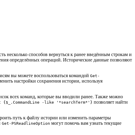
сть несколько способов вернуться к ранее введённым строкам и
лнения определённых операций. Исторические данные позволяют
аписям вы можете воспользоваться командой
Get-
зменить настройки сохранения истории, используя
писок всех команд, которые вы вводили ранее. Также можно
позволяет найти
t {$_.CommandLine -like '*searchTerm*'}
троить путь к файлу истории или изменить параметры
и
могут помочь вам узнать текущие
Get-PSReadlineOption