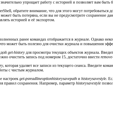
значительно упрощает работу с историей и позволяет вам быть 
rShell, обратите внимание, что для этого могут потребоваться
а может быть потеряна, если вы не предусмотрите сохранение д
влять историей и её экспортом.
ыполненных ранее командах отображается в журнале. Однако не
, что может быть полезно для очистки журнала и повышения эфф
андой
get-history
для просмотра текущих объектов журнала. Введи
нужно очистить запись под номером 15, достаточно ввести
remove-
ry
, которая удаляет все записи из текущего сеанса. Введите ко
аботы с чистым журналом.
ве настроек
get-psreadlineoptionhistorysavepath
и
historysavestyle
. Е
ия правил сохранения. Например, параметр
historysavestyle
позвол