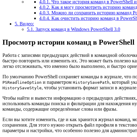
4.0.1.
Что такое история команд в PowerShell и
4.0.2.
Как я могу просмотреть историю команд 
4.0.3.
Можно ли сохранить историю команд Po
4.0.4.
Как очистить историю команд в PowerSh
5.
Видео:
5.1.
Запуск команд в Windows PowerShell 3.0
Просмотр истории команд в PowerShell
Работа с записями предыдущих действий в командной оболочке 
быстро повторить или изменить их. Это может быть полезно к
легко отслеживать, что именно было выполнено, и быстро ори
По умолчанию PowerShell сохраняет команды в журнале, что по
и параметром
, который ук
PSReadlineOption
HistorySavePath
, чтобы установить формат записи в журнале
HistorySaveStyle
Чтобы найти и вывести информацию о предыдущих действиях,
использовать команды поиска и фильтрации для нахождения н
команды, содержащие определённые слова или фразы.
Если вы хотите изменить, где и как хранится журнал команд, 
сохранения. Для этого нужно открыть файл профиля в тексто
параметры и настройки, что особенно полезно для администрат