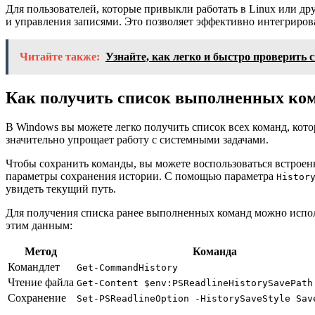
Для пользователей, которые привыкли работать в Linux или дру
и управления записями. Это позволяет эффективно интегрирова
Читайте также:
Узнайте, как легко и быстро проверить
Как получить список выполненных ко
В Windows вы можете легко получить список всех команд, кот
значительно упрощает работу с системными задачами.
Чтобы сохранить команды, вы можете воспользоваться встрое
параметры сохранения истории. С помощью параметра
Histor
увидеть текущий путь.
Для получения списка ранее выполненных команд можно испо
этим данным:
Метод
Команда
Командлет
Get-CommandHistory
Чтение файла
Get-Content $env:PSReadlineHistorySavePath
Сохранение
Set-PSReadlineOption -HistorySaveStyle Sav