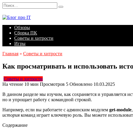
Перейти
Search
к
for:
содержанию
Обзоры
Сборка ПК
Советы и хитрости
Игры
Главная
»
Советы и хитрости
Как просматривать и использовать ист
Советы и хитрости
На чтение
10 мин
Просмотров
5
Обновлено
10.03.2025
В данном разделе мы изучим, как сохраняется и управляется и
но и упрощает работу с командной строкой.
Например, если вы работаете с админским модулем
get-module
история
команд играет ключевую роль. Вы можете использоват
Содержание