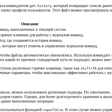
ться командлетом
, который возвращает список ране
get-history
 папке профиля пользователя. Этот файл можно просматривать 
Описание
манд, выполненных в текущей сессии.
горячие клавиши для работы с журналом команд.
лу, где сохраняется история команд.
, которые могут помочь в управлении журналом команд.
 чтобы файлы автоматически обновлялись. Используя командлет
и по какой-то причине стандартный путь не подходит, можно вве
оступны различные горячие клавиши, такие как
для поис
shift+f8
ючевые параметры, чтобы максимально эффективно работать с ж
ансах, можно использовать различные подходы. По умолчанию, 
кущем сеансе. Однако, для более долгосрочного хранения и анал
ть ранее выполненные операции.
оспользоваться функцией
. В этом случае можно упра
inputfalse