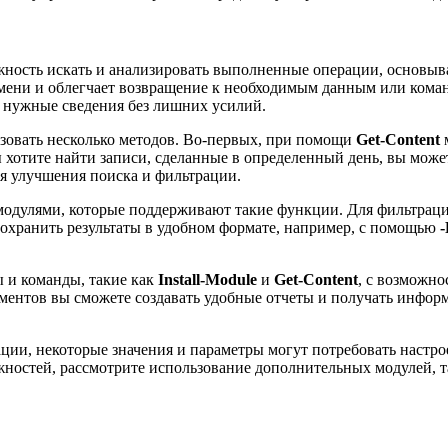
жность искать и анализировать выполненные операции, основыва
ени и облегчает возвращение к необходимым данным или команд
ь нужные сведения без лишних усилий.
зовать несколько методов. Во-первых, при помощи
Get-Content
м
отите найти записи, сделанные в определенный день, вы может
я улучшения поиска и фильтрации.
 модулями, которые поддерживают такие функции. Для фильтра
сохранить результаты в удобном формате, например, с помощью
-
ы и команды, такие как
Install-Module
и
Get-Content
, с возможно
ментов вы сможете создавать удобные отчеты и получать инфо
ии, некоторые значения и параметры могут потребовать настрое
ожностей, рассмотрите использование дополнительных модулей, 