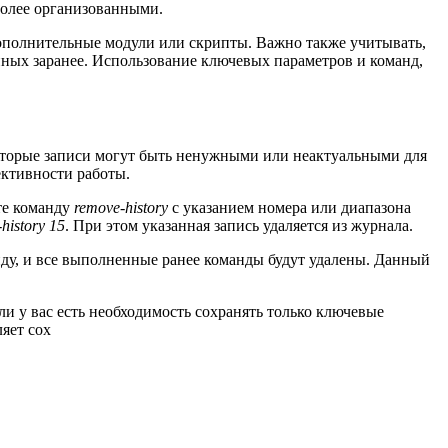
более организованными.
 дополнительные модули или скрипты. Важно также учитывать,
анных заранее. Использование ключевых параметров и команд,
которые записи могут быть ненужными или неактуальными для
ективности работы.
те команду
remove-history
с указанием номера или диапазона
history 15
. При этом указанная запись удаляется из журнала.
манду, и все выполненные ранее команды будут удалены. Данный
сли у вас есть необходимость сохранять только ключевые
яет сох