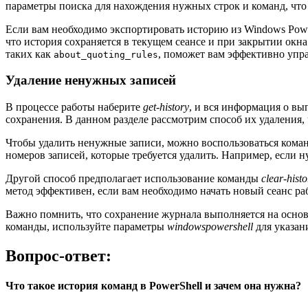
параметры поиска для нахождения нужных строк и команд, что 
Если вам необходимо экспортировать историю из Windows Powe
что история сохраняется в текущем сеансе и при закрытии окн
таких как
, поможет вам эффективно упра
about_quoting_rules
Удаление ненужных записей
В процессе работы наберите
get-history
, и вся информация о в
сохранения. В данном разделе рассмотрим способ их удаления
Чтобы удалить ненужные записи, можно воспользоваться ком
номеров записей, которые требуется удалить. Например, если 
Другой способ предполагает использование команды
clear-histo
метод эффективен, если вам необходимо начать новый сеанс р
Важно помнить, что сохранение журнала выполняется на осно
команды, используйте параметры
windowspowershell
для указан
Вопрос-ответ:
Что такое история команд в PowerShell и зачем она нужна?