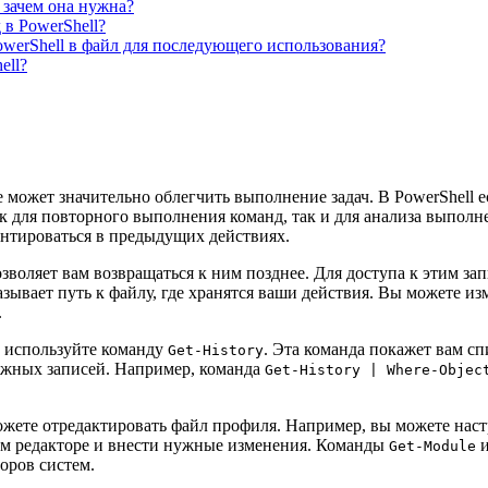
 зачем она нужна?
в PowerShell?
werShell в файл для последующего использования?
ell?
может значительно облегчить выполнение задач. В PowerShell е
ак для повторного выполнения команд, так и для анализа выпо
ентироваться в предыдущих действиях.
зволяет вам возвращаться к ним позднее. Для доступа к этим з
азывает путь к файлу, где хранятся ваши действия. Вы можете и
.
 используйте команду
. Эта команда покажет вам с
Get-History
ужных записей. Например, команда
Get-History | Where-Objec
можете отредактировать файл профиля. Например, вы можете нас
вом редакторе и внести нужные изменения. Команды
Get-Module
оров систем.