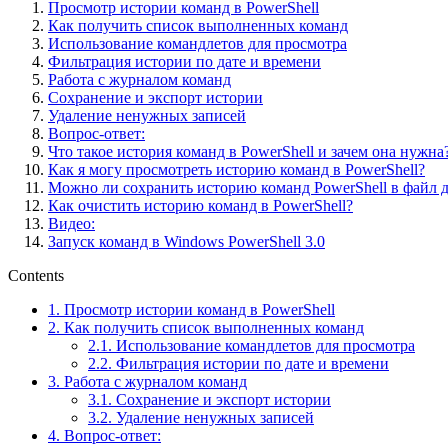
Просмотр истории команд в PowerShell
Как получить список выполненных команд
Использование командлетов для просмотра
Фильтрация истории по дате и времени
Работа с журналом команд
Сохранение и экспорт истории
Удаление ненужных записей
Вопрос-ответ:
Что такое история команд в PowerShell и зачем она нужна
Как я могу просмотреть историю команд в PowerShell?
Можно ли сохранить историю команд PowerShell в файл 
Как очистить историю команд в PowerShell?
Видео:
Запуск команд в Windows PowerShell 3.0
Contents
1.
Просмотр истории команд в PowerShell
2.
Как получить список выполненных команд
2.1.
Использование командлетов для просмотра
2.2.
Фильтрация истории по дате и времени
3.
Работа с журналом команд
3.1.
Сохранение и экспорт истории
3.2.
Удаление ненужных записей
4.
Вопрос-ответ: