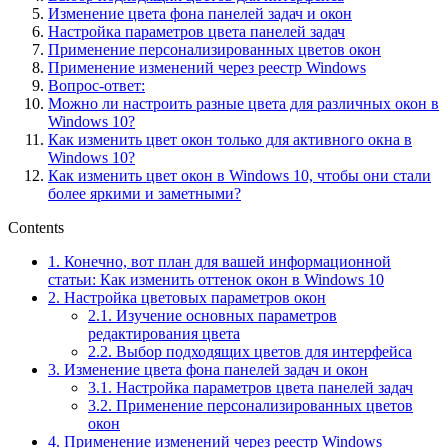
Изменение цвета фона панелей задач и окон
Настройка параметров цвета панелей задач
Применение персонализированных цветов окон
Применение изменений через реестр Windows
Вопрос-ответ:
Можно ли настроить разные цвета для различных окон в
Windows 10?
Как изменить цвет окон только для активного окна в
Windows 10?
Как изменить цвет окон в Windows 10, чтобы они стали
более яркими и заметными?
Contents
1.
Конечно, вот план для вашей информационной
статьи: Как изменить оттенок окон в Windows 10
2.
Настройка цветовых параметров окон
2.1.
Изучение основных параметров
редактирования цвета
2.2.
Выбор подходящих цветов для интерфейса
3.
Изменение цвета фона панелей задач и окон
3.1.
Настройка параметров цвета панелей задач
3.2.
Применение персонализированных цветов
окон
4.
Применение изменений через реестр Windows