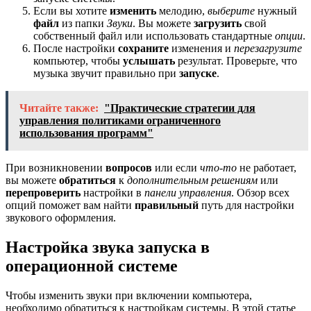
Если вы хотите
изменить
мелодию,
выберите
нужный
файл
из папки
Звуки
. Вы можете
загрузить
свой
собственный файл или использовать стандартные
опции
.
После настройки
сохраните
изменения и
перезагрузите
компьютер, чтобы
услышать
результат. Проверьте, что
музыка звучит правильно при
запуске
.
Читайте также:
"Практические стратегии для
управления политиками ограниченного
использования программ"
При возникновении
вопросов
или если
что-то
не работает,
вы можете
обратиться
к
дополнительным решениям
или
перепроверить
настройки в
панели управления
. Обзор всех
опций поможет вам найти
правильный
путь для настройки
звукового оформления.
Настройка звука запуска в
операционной системе
Чтобы изменить звуки при включении компьютера,
необходимо обратиться к настройкам системы. В этой статье