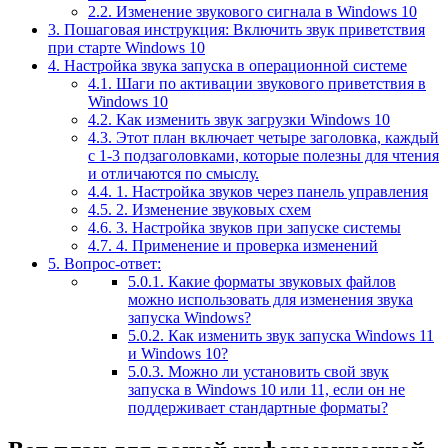
2.2.
Изменение звукового сигнала в Windows 10
3.
Пошаговая инструкция: Включить звук приветствия
при старте Windows 10
4.
Настройка звука запуска в операционной системе
4.1.
Шаги по активации звукового приветствия в
Windows 10
4.2.
Как изменить звук загрузки Windows 10
4.3.
Этот план включает четыре заголовка, каждый
с 1-3 подзаголовками, которые полезны для чтения
и отличаются по смыслу.
4.4.
1. Настройка звуков через панель управления
4.5.
2. Изменение звуковых схем
4.6.
3. Настройка звуков при запуске системы
4.7.
4. Применение и проверка изменений
5.
Вопрос-ответ:
5.0.1.
Какие форматы звуковых файлов
можно использовать для изменения звука
запуска Windows?
5.0.2.
Как изменить звук запуска Windows 11
и Windows 10?
5.0.3.
Можно ли установить свой звук
запуска в Windows 10 или 11, если он не
поддерживает стандартные форматы?