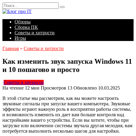
Перейти
Search
к
for:
содержанию
Обзоры
Сборка ПК
Советы и хитрости
Игры
Главная
»
Советы и хитрости
Как изменить звук запуска Windows 11
и 10 пошагово и просто
Советы и хитрости
На чтение
12 мин
Просмотров
13
Обновлено
10.03.2025
В этой статье мы рассмотрим, как вы можете настроить
звуковые сигналы при запуске вашего компьютера. Звуковые
эффекты играют важную роль в восприятии работы системы,
и возможность изменить их дает вам больше контроля над
настройками вашего устройства. Если вы хотите, чтобы при
загрузке или включении системы звучала другая мелодия, вам
потребуется выполнить несколько шагов для настройки.