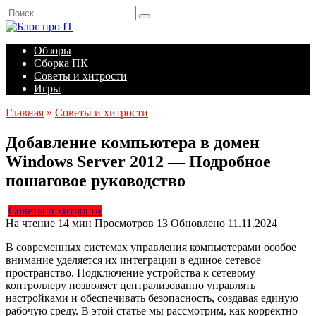
Перейти
Search
к
for:
содержанию
Обзоры
Сборка ПК
Советы и хитрости
Игры
Главная
»
Советы и хитрости
Добавление компьютера в домен
Windows Server 2012 — Подробное
пошаговое руководство
Советы и хитрости
На чтение
14 мин
Просмотров
13
Обновлено
11.11.2024
В современных системах управления компьютерами особое
внимание уделяется их интеграции в единое сетевое
пространство. Подключение устройства к сетевому
контроллеру позволяет централизованно управлять
настройками и обеспечивать безопасность, создавая единую
рабочую среду. В этой статье мы рассмотрим, как корректно