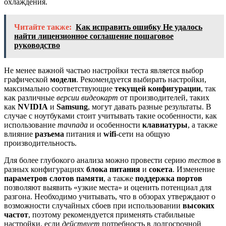
охлаждения.
Читайте также:
Как исправить ошибку Не удалось
найти лицензионное соглашение пошаговое
руководство
Не менее важной частью настройки теста является выбор
графической
модели
. Рекомендуется выбирать настройки,
максимально соответствующие
текущей конфигурации
, так
как различные
версии видеокарт
от производителей, таких
как
NVIDIA
и
Samsung
, могут давать разные результаты. В
случае с ноутбуками стоит учитывать такие особенности, как
использование
тачпада
и особенности
клавиатуры
, а также
влияние
разъема
питания и
wifi
-сети на общую
производительность.
Для более глубокого анализа можно провести серию
тестов
в
разных конфигурациях
блока питания
и
сокета
. Изменение
параметров слотов
памяти
, а также
поддержка портов
позволяют выявить «узкие места» и оценить потенциал для
разгона. Необходимо учитывать, что в обзорах утверждают о
возможности случайных сбоев при использовании
высоких
частот
, поэтому рекомендуется применять стабильные
настройки, если
действует
потребность в долгосрочной