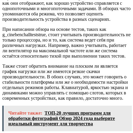
как они отображают, как хорошо устройство справляется с
однопоточными и многопоточными задачами. В обзорах часто
упоминаются оба режима, что позволяет оценить
производительность устройства в разных сценариях.
При написании обзора на основе тестов, таких как
g_cinebenchallteststrue, стоит учитывать производительность не
только процессора, но и то, как система ведет себя при
различных нагрузках. Например, важно учитывать, работает
ли вентилятор на максимальной частоте или же система
остаётся относительно тихой при выполнении таких тестов.
Также стоит обратить внимание на плоским ли является
график нагрузки или же имеются резкие скачки
производительности. В обоих случаях, это может говорить о
стабильности платформы или же о необходимости настройки
отдельных режимов работы. Клавиатурой, яркостью экрана и
динамиками можно управлять с помощью слотов, которых в
современных устройствах, как правило, достаточно много.
Читайте также:
ТОП-20 лучших программ для
обработки фотографий Обзор 2024 года выберите
идеальный инструмент для творчества