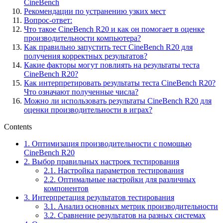
CineBench
Рекомендации по устранению узких мест
Вопрос-ответ:
Что такое CineBench R20 и как он помогает в оценке
производительности компьютера?
Как правильно запустить тест CineBench R20 для
получения корректных результатов?
Какие факторы могут повлиять на результаты теста
CineBench R20?
Как интерпретировать результаты теста CineBench R20?
Что означают полученные числа?
Можно ли использовать результаты CineBench R20 для
оценки производительности в играх?
Contents
1.
Оптимизация производительности с помощью
CineBench R20
2.
Выбор правильных настроек тестирования
2.1.
Настройка параметров тестирования
2.2.
Оптимальные настройки для различных
компонентов
3.
Интерпретация результатов тестирования
3.1.
Анализ основных метрик производительности
3.2.
Сравнение результатов на разных системах