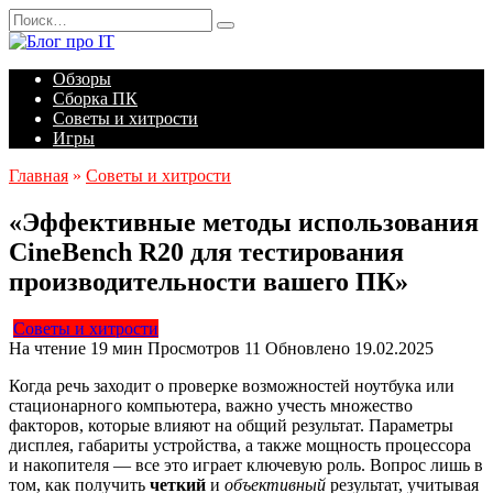
Перейти
Search
к
for:
содержанию
Обзоры
Сборка ПК
Советы и хитрости
Игры
Главная
»
Советы и хитрости
«Эффективные методы использования
CineBench R20 для тестирования
производительности вашего ПК»
Советы и хитрости
На чтение
19 мин
Просмотров
11
Обновлено
19.02.2025
Когда речь заходит о проверке возможностей ноутбука или
стационарного компьютера, важно учесть множество
факторов, которые влияют на общий результат. Параметры
дисплея, габариты устройства, а также мощность процессора
и накопителя — все это играет ключевую роль. Вопрос лишь в
том, как получить
четкий
и
объективный
результат, учитывая