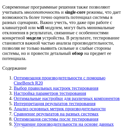
Современные программные решения также позволяют
учитывать
многопоточность
и
single-core
режимы, что дает
возможность более точно оценить потенциал системы в
разных сценариях. Важно учесть, что даже при работе с
клавиатурой или
wifi
модулем, могут быть минимальные
отклонения в результатах, связанные с особенностями
конкретной
модели
устройства. В результате, тестирование
становится важной частью анализа производительности,
позволяя не только выявить сильные и слабые стороны
системы, но и провести детальный
обзор
на предмет ее
потенциала.
Содержание
Оптимизация производительности с помощью
CineBench R20
Выбор правильных настроек тестирования
Настройка параметров тестирования
Оптимальные настройки для различных компонентов
Интерпретация результатов тестирования
Анализ основных метрик производительности
Сравнение результатов на разных системах
Оптимизация системы после тестирования
Улучшение производительности на основе данных