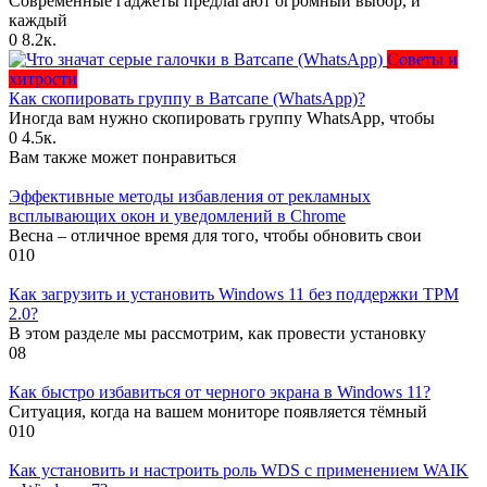
Современные гаджеты предлагают огромный выбор, и
каждый
0
8.2к.
Советы и
хитрости
Как скопировать группу в Ватсапе (WhatsApp)?
Иногда вам нужно скопировать группу WhatsApp, чтобы
0
4.5к.
Вам также может понравиться
Эффективные методы избавления от рекламных
всплывающих окон и уведомлений в Chrome
Весна – отличное время для того, чтобы обновить свои
0
10
Как загрузить и установить Windows 11 без поддержки TPM
2.0?
В этом разделе мы рассмотрим, как провести установку
0
8
Как быстро избавиться от черного экрана в Windows 11?
Ситуация, когда на вашем мониторе появляется тёмный
0
10
Как установить и настроить роль WDS с применением WAIK