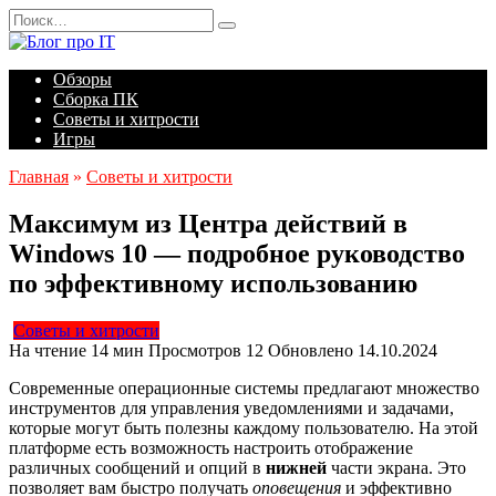
Перейти
Search
к
for:
содержанию
Обзоры
Сборка ПК
Советы и хитрости
Игры
Главная
»
Советы и хитрости
Максимум из Центра действий в
Windows 10 — подробное руководство
по эффективному использованию
Советы и хитрости
На чтение
14 мин
Просмотров
12
Обновлено
14.10.2024
Современные операционные системы предлагают множество
инструментов для управления уведомлениями и задачами,
которые могут быть полезны каждому пользователю. На этой
платформе есть возможность настроить отображение
различных сообщений и опций в
нижней
части экрана. Это
позволяет вам быстро получать
оповещения
и эффективно