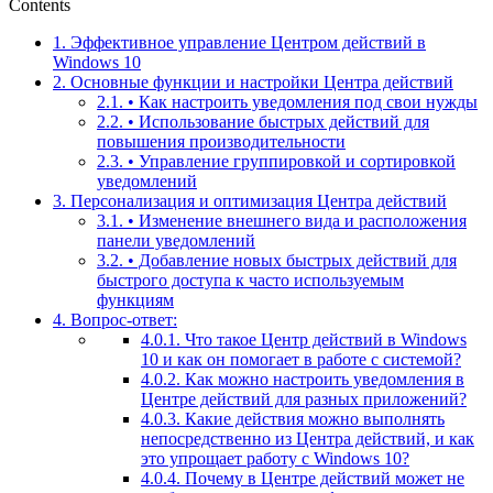
Contents
1.
Эффективное управление Центром действий в
Windows 10
2.
Основные функции и настройки Центра действий
2.1.
• Как настроить уведомления под свои нужды
2.2.
• Использование быстрых действий для
повышения производительности
2.3.
• Управление группировкой и сортировкой
уведомлений
3.
Персонализация и оптимизация Центра действий
3.1.
• Изменение внешнего вида и расположения
панели уведомлений
3.2.
• Добавление новых быстрых действий для
быстрого доступа к часто используемым
функциям
4.
Вопрос-ответ:
4.0.1.
Что такое Центр действий в Windows
10 и как он помогает в работе с системой?
4.0.2.
Как можно настроить уведомления в
Центре действий для разных приложений?
4.0.3.
Какие действия можно выполнять
непосредственно из Центра действий, и как
это упрощает работу с Windows 10?
4.0.4.
Почему в Центре действий может не