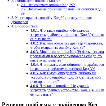
2.
Понимание ошибки Код 39
2.1.
Что означает ошибка Код 39?
2.2.
Возможные причины появления ошибки Код
39
3.
Как исправить ошибку Код 39 после установки
драйверов
4.
Вопрос-ответ:
4.0.1.
Что такое ошибка «Не удалось
загрузить драйвер устройства (Код 39)» и что
её вызывает?
4.0.2.
Как мне обновить драйвер устройства,
чтобы исправить ошибку Код 39?
4.0.3.
Может ли ошибка Код 39 быть вызвана
проблемами в реестре Windows? Если да, то
как это исправить?
4.0.4.
Что делать, если обновление драйверов
не решило проблему с ошибкой Код 39?
4.0.5.
Как я могу определить, связано ли
устройство с ошибкой Код 39 с аппаратной
неисправностью?
4.0.6.
Что такое ошибка «Не удалось
загрузить драйвер устройства (Код 39)» и как
её исправить?
Решение проблемы с драйвером: Код