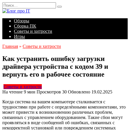
Перейти
Search
к
for:
содержанию
Обзоры
Сборка ПК
Советы и хитрости
Игры
Главная
»
Советы и хитрости
Как устранить ошибку загрузки
драйвера устройства с кодом 39 и
вернуть его в рабочее состояние
Советы и хитрости
На чтение
9 мин
Просмотров
30
Обновлено
19.02.2025
Когда система на вашем компьютере сталкивается с
трудностями при работе с определёнными компонентами, это
может привести к возникновению различных проблем,
связанных с управлением оборудованием. Такие сбои могут
проявляться в виде сообщений об ошибках, связанных с
некорректной установкой или повреждением системных