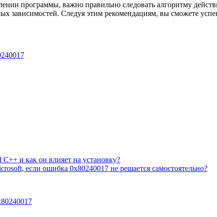
влении программы, важно правильно следовать алгоритму действ
имых зависимостей. Следуя этим рекомендациям, вы сможете усп
0240017
l C++ и как он влияет на установку?
rosoft, если ошибка 0x80240017 не решается самостоятельно?
x80240017