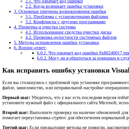
2.1.
Что означает код ошибки
2.2.
Когда возникает ошибка установки
3.
Основные причины возникновения ошибки
3.1.
Проблемы с установочными файлами
3.2.
Конфликты с другими программами
4.
Проверка и очистка системы
4.1.
Использование средства очистки диска
4.2.
Проверка целостности системных файлов
5.
Методы исправления ошибки установки
6.
Вопрос-ответ:
6.0.1.
Что означает код ошибки 0x80240017 при
6.0.2.
Могу ли я обратиться за помощью в служ
Как исправить ошибку установки Visual
Если вы столкнулись с проблемой при установке программного
файле, зависимостях, или неправильной настройке операционн
Первый шаг:
Убедитесь, что у вас есть последняя версия
redist
установите нужный файл с официального сайта Microsoft, испо
Второй шаг:
Выполните проверку на наличие обновлений для 
помогает переустановка
cryptsvc
для обеспечения нормальной р
Третий шаг:
Если предыдущие методы не помогли, рассмотрит