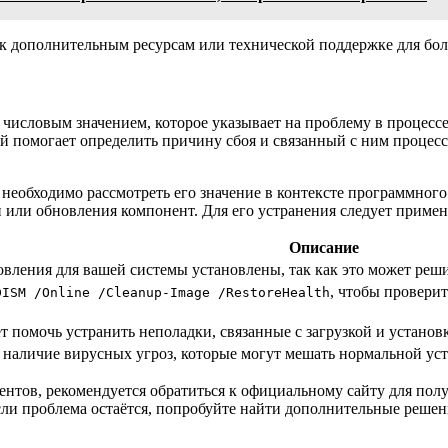
 к дополнительным ресурсам или технической поддержке для бол
 числовым значением, которое указывает на проблему в процесс
й помогает определить причину сбоя и связанный с ним процес
 необходимо рассмотреть его значение в контексте программного
и или обновления компонент. Для его устранения следует приме
Описание
овления для вашей системы установлены, так как это может реш
, чтобы провери
DISM /Online /Cleanup-Image /RestoreHealth
 помочь устранить неполадки, связанные с загрузкой и устано
наличие вирусных угроз, которые могут мешать нормальной ус
онентов, рекомендуется обратиться к официальному сайту для по
ли проблема остаётся, попробуйте найти дополнительные решен