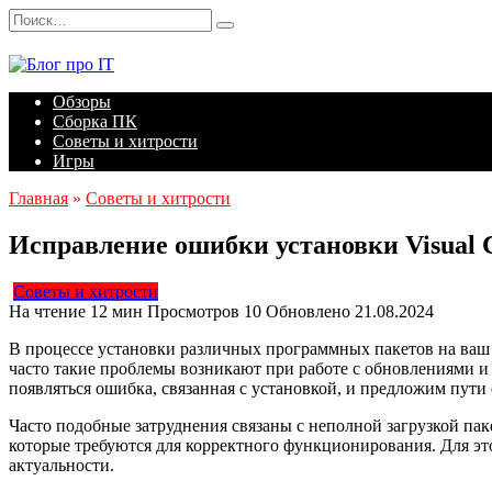
Перейти
Search
к
for:
содержанию
Обзоры
Сборка ПК
Советы и хитрости
Игры
Главная
»
Советы и хитрости
Исправление ошибки установки Visual 
Советы и хитрости
На чтение
12 мин
Просмотров
10
Обновлено
21.08.2024
В процессе установки различных программных пакетов на ваш 
часто такие проблемы возникают при работе с обновлениями 
появляться ошибка, связанная с установкой, и предложим пути 
Часто подобные затруднения связаны с неполной загрузкой па
которые требуются для корректного функционирования. Для эт
актуальности.