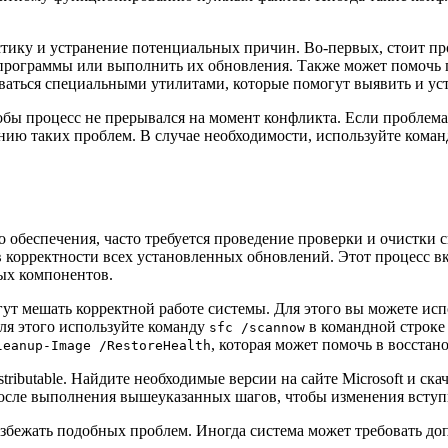
тику и устранение потенциальных причин. Во-первых, стоит пр
 программы или выполнить их обновления. Также может помочь
ваться специальными утилитами, которые помогут выявить и ус
тобы процесс не прерывался на момент конфликта. Если проблема
нию таких проблем. В случае необходимости, используйте коман
 обеспечения, часто требуется проведение проверки и очистки с
корректности всех установленных обновлений. Этот процесс вк
ых компонентов.
ут мешать корректной работе системы. Для этого вы можете исп
Для этого используйте команду
в командной строке
sfc /scannow
, которая может помочь в восста
leanup-Image /RestoreHealth
tributable. Найдите необходимые версии на сайте Microsoft и ска
 после выполнения вышеуказанных шагов, чтобы изменения вступ
збежать подобных проблем. Иногда система может требовать до