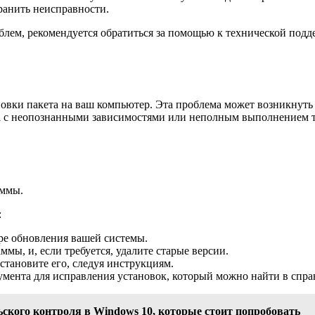
ранить неисправности.
м, рекомендуется обратиться за помощью к технической поддер
овки пакета на ваш компьютер. Эта проблема может возникнуть 
зана с неопознанными зависимостями или неполным выполнением 
аммы.
:
ре обновления вашей системы.
мы, и, если требуется, удалите старые версии.
становите его, следуя инструкциям.
умента для исправления установок, который можно найти в спр
ского контроля в Windows 10, которые стоит попробовать