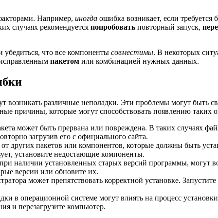
 факторами. Например,
иногда
ошибка возникает, если требуется б
ких случаях рекомендуется
попробовать
повторный запуск,
пер
и убедиться, что все компоненты
совместимы
. В некоторых ситу
 исправленным
пакетом
или комбинацией нужных данных.
ибки
т возникать различные неполадки. Эти проблемы могут быть св
ные причины, которые могут способствовать появлению таких 
акета может быть прервана или повреждена. В таких случаях фа
овторно загрузив его с официального сайта.
от других пакетов или компонентов, которые должны быть устан
вует, установите недостающие компоненты.
 при наличии установленных старых версий программы, могут в
рые версии или обновите их.
тратора может препятствовать корректной установке. Запустите
ки в операционной системе могут влиять на процесс установки.
ия и перезагрузите компьютер.