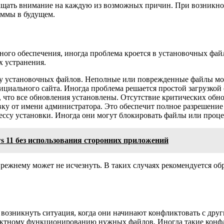
ащать внимание на каждую из возможных причин. При возникно
аммы в будущем.
ного обеспечения, иногда проблема кроется в установочных фай
х устранения.
оту установочных файлов. Неполные или поврежденные файлы мог
ициального сайта. Иногда проблема решается простой загрузкой
 что все обновления установлены. Отсутствие критических обно
ку от имени администратора. Это обеспечит полное разрешение 
ссу установки. Иногда они могут блокировать файлы или проце
 11 без использования сторонних приложений
жнему может не исчезнуть. В таких случаях рекомендуется обр
 возникнуть ситуация, когда они начинают конфликтовать с д
ректному функционированию нужных файлов. Иногда такие кон