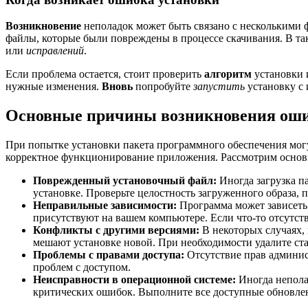
Возникновение
неполадок может быть связано с несколькими
файлы, которые были повреждены в процессе скачивания. В та
или
исправлений
.
Если проблема остается, стоит проверить
алгоритм
установки 
нужные изменения.
Вновь
попробуйте
запустить
установку с
Основные причины возникновения ош
При попытке установки пакета программного обеспечения могу
корректное функционирование приложения. Рассмотрим основ
Поврежденный установочный файл:
Иногда загрузка п
установке. Проверьте целостность загруженного образа, п
Неправильные зависимости:
Программа может зависеть 
присутствуют на вашем компьютере. Если что-то отсутст
Конфликты с другими версиями:
В некоторых случаях,
мешают установке новой. При необходимости удалите ста
Проблемы с правами доступа:
Отсутствие прав админис
проблем с доступом.
Неисправности в операционной системе:
Иногда неполад
критических ошибок. Выполните все доступные обновлен