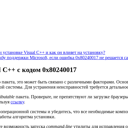
 установке Visual C++ и как он влияет на установку?
бу поддержки Microsoft, если ошибка 0x80240017 не решается с
 C++ с кодом 0x80240017
 пакета, это может быть связано с различными факторами. Осн
ой системы. Для устранения неисправностей требуется детальн
ributable
пакета. Проверьте, не препятствуют ли загрузке браузер
льзуя
ссылку
.
операционной системы и убедитесь, что все необходимые комп
аботы алгоритма установки.
е возможность запуска
command-line
утилиты для исправления о