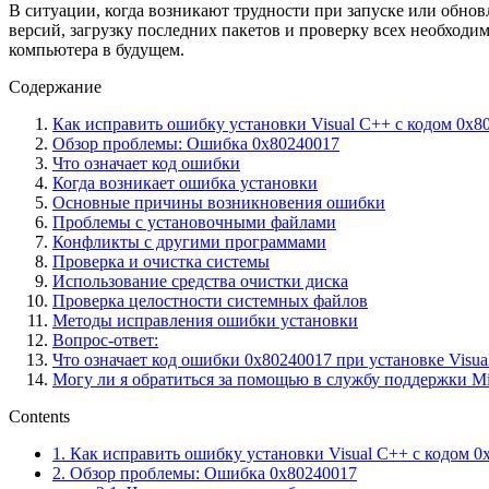
В ситуации, когда возникают трудности при запуске или обно
версий, загрузку последних пакетов и проверку всех необход
компьютера в будущем.
Содержание
Как исправить ошибку установки Visual C++ с кодом 0x8
Обзор проблемы: Ошибка 0x80240017
Что означает код ошибки
Когда возникает ошибка установки
Основные причины возникновения ошибки
Проблемы с установочными файлами
Конфликты с другими программами
Проверка и очистка системы
Использование средства очистки диска
Проверка целостности системных файлов
Методы исправления ошибки установки
Вопрос-ответ:
Что означает код ошибки 0x80240017 при установке Visua
Могу ли я обратиться за помощью в службу поддержки Mic
Contents
1.
Как исправить ошибку установки Visual C++ с кодом 0
2.
Обзор проблемы: Ошибка 0x80240017