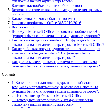
отключена вашим администратором»
Влияние настройки политики безопасности
Возможные изменения в системе управления правами
доступа
Какие функции могут быть затронуты
Решение проблемы с Office 365/2019/2016
Вопрос-ответ:
Почему в Microsoft Office появляется сообщение «Эта
функция была отключена вашим администратором»?
Как можно исправить ошибку “Эта функция была
отключена вашим администратором” в Microsoft Office?
Какие действия могут предпринять пользователи для
временного обхода ошибки “Эта функция была
отключена вашим администратором”?
Как долго может длиться проблема с ошибкой «Эта
функция была отключена вашим администратором»?
Contents
1.
Конечно, вот план для информационной статьи на
тему «Как исправить ошибку в Microsoft Office “Эта
функция была отключена вашим администратором”:
2.
Понимание проблемы в Microsoft Office
3.
Почему возникает ошибка «Эта функция была
отключена вашим администратором»