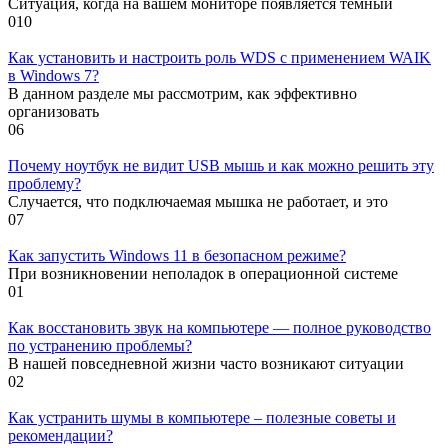
Ситуация, когда на вашем мониторе появляется тёмный
0
10
Как установить и настроить роль WDS с применением WAIK
в Windows 7?
В данном разделе мы рассмотрим, как эффективно
организовать
0
6
Почему ноутбук не видит USB мышь и как можно решить эту
проблему?
Случается, что подключаемая мышка не работает, и это
0
7
Как запустить Windows 11 в безопасном режиме?
При возникновении неполадок в операционной системе
0
1
Как восстановить звук на компьютере — полное руководство
по устранению проблемы?
В нашей повседневной жизни часто возникают ситуации
0
2
Как устранить шумы в компьютере – полезные советы и
рекомендации?