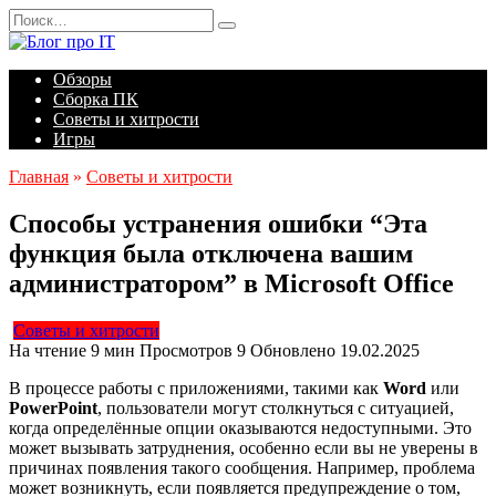
Перейти
Search
к
for:
содержанию
Обзоры
Сборка ПК
Советы и хитрости
Игры
Главная
»
Советы и хитрости
Способы устранения ошибки “Эта
функция была отключена вашим
администратором” в Microsoft Office
Советы и хитрости
На чтение
9 мин
Просмотров
9
Обновлено
19.02.2025
В процессе работы с приложениями, такими как
Word
или
PowerPoint
, пользователи могут столкнуться с ситуацией,
когда определённые опции оказываются недоступными. Это
может вызывать затруднения, особенно если вы не уверены в
причинах появления такого сообщения. Например, проблема
может возникнуть, если появляется предупреждение о том,