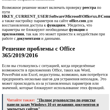
Возможное решение может включать проверку
реестра
по
пути
HKEY_CURRENT_USER\Software\Microsoft\Office\xx.0\Comm
а также настройку параметров на сайте
office.com
для
восстановления доступа к
функциям
. Убедитесь, что
параметры не блокируют необходимые
функции
и
приложения
, так как это может привести к неудобствам при
работе с
документами
и данными.
Решение проблемы с Office
365/2019/2016
Если вы столкнулись с ситуацией, когда определённые
возможности в приложениях Office, таких как Word,
PowerPoint или Excel, недоступны, возможно, вам потребуется
предпринять несколько шагов для устранения неполадок. Это
может происходить из-за установленных параметров или
значений, которые блокируют использование этих функций.
Читайте также:
"Полное руководство по очистке
панели задач Windows 10 от недавних документов и
закрытых сайтов"