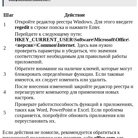
Шаг
Действие
Откройте редактор реестра Windows. Для этого введите
1
regedit
в строке поиска и нажмите Enter.
Перейдите к следующему пути:
HKEY_CURRENT_USER\Software\Microsoft\Office\
<версия>\Common\Internet
. Здесь вам нужно
2
проверить параметры и убедиться, что значения
соответствуют необходимым для правильной работы
приложений.
Обратите внимание на наличие ключей, которые могут
3
блокировать определённые функции. Если таковые
имеются, их следует изменить или удалить.
После внесения изменений закройте редактор реестра и
4
перезагрузите компьютер для применения новых
настроек.
Проверьте работоспособность функций в приложениях,
таких как Word, PowerPoint и Excel. Если проблема
5
сохраняется, попробуйте обновить приложения или
переустановить их.
Если действия не помогли, рекомендуется обратиться к
технической поддержке или посетить сайт
office.com
для