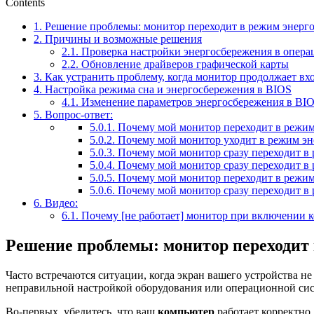
Contents
1.
Решение проблемы: монитор переходит в режим энерг
2.
Причины и возможные решения
2.1.
Проверка настройки энергосбережения в опера
2.2.
Обновление драйверов графической карты
3.
Как устранить проблему, когда монитор продолжает вх
4.
Настройка режима сна и энергосбережения в BIOS
4.1.
Изменение параметров энергосбережения в BI
5.
Вопрос-ответ:
5.0.1.
Почему мой монитор переходит в режим
5.0.2.
Почему мой монитор уходит в режим эн
5.0.3.
Почему мой монитор сразу переходит в
5.0.4.
Почему мой монитор сразу переходит в
5.0.5.
Почему мой монитор переходит в режим
5.0.6.
Почему мой монитор сразу переходит в 
6.
Видео:
6.1.
Почему [не работает] монитор при включении к
Решение проблемы: монитор переходит
Часто встречаются ситуации, когда экран вашего устройства 
неправильной настройкой оборудования или операционной си
Во-первых, убедитесь, что ваш
компьютер
работает корректно