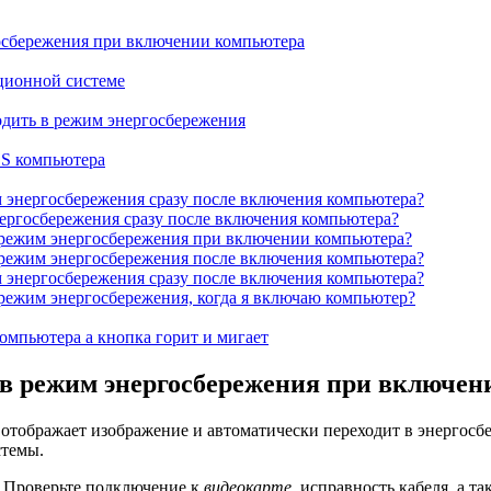
осбережения при включении компьютера
ционной системе
одить в режим энергосбережения
OS компьютера
 энергосбережения сразу после включения компьютера?
ергосбережения сразу после включения компьютера?
 режим энергосбережения при включении компьютера?
 режим энергосбережения после включения компьютера?
 энергосбережения сразу после включения компьютера?
режим энергосбережения, когда я включаю компьютер?
омпьютера а кнопка горит и мигает
 в режим энергосбережения при включе
не отображает изображение и автоматически переходит в энерго
стемы.
. Проверьте подключение к
видеокарте
, исправность кабеля, а т