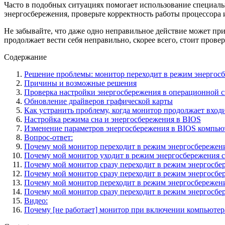
Часто в подобных ситуациях помогает использование специал
энергосбережения, проверьте корректность работы процессора 
Не забывайте, что даже одно неправильное действие может при
продолжает вести себя неправильно, скорее всего, стоит пров
Содержание
Решение проблемы: монитор переходит в режим энергос
Причины и возможные решения
Проверка настройки энергосбережения в операционной с
Обновление драйверов графической карты
Как устранить проблему, когда монитор продолжает вход
Настройка режима сна и энергосбережения в BIOS
Изменение параметров энергосбережения в BIOS компью
Вопрос-ответ:
Почему мой монитор переходит в режим энергосбережени
Почему мой монитор уходит в режим энергосбережения с
Почему мой монитор сразу переходит в режим энергосб
Почему мой монитор сразу переходит в режим энергосбе
Почему мой монитор переходит в режим энергосбережени
Почему мой монитор сразу переходит в режим энергосбе
Видео:
Почему [не работает] монитор при включении компьютера