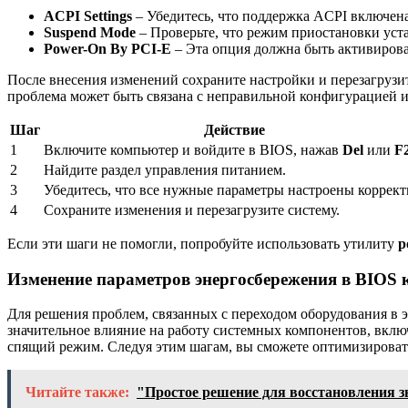
ACPI Settings
– Убедитесь, что поддержка ACPI включена,
Suspend Mode
– Проверьте, что режим приостановки уста
Power-On By PCI-E
– Эта опция должна быть активирован
После внесения изменений сохраните настройки и перезагрузит
проблема может быть связана с неправильной конфигурацией 
Шаг
Действие
1
Включите компьютер и войдите в BIOS, нажав
Del
или
F
2
Найдите раздел управления питанием.
3
Убедитесь, что все нужные параметры настроены коррект
4
Сохраните изменения и перезагрузите систему.
Если эти шаги не помогли, попробуйте использовать утилиту
p
Изменение параметров энергосбережения в BIOS
Для решения проблем, связанных с переходом оборудования в 
значительное влияние на работу системных компонентов, вклю
спящий режим. Следуя этим шагам, вы сможете оптимизироват
Читайте также:
"Простое решение для восстановления з