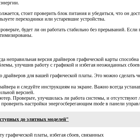
 энергии.
лжается, стоит проверить блок питания и убедиться, что он до
ьзуете переходники или устаревшие устройства.
роверьте, будет ли он работать стабильно без прерываний. Если
птимизированы.
да неправильная версия драйверов графической карты способна 
блемы, улучшив работу с графикой и избегая неожиданных сбоев
 драйверов для вашей графической платы. Это можно сделать 
йвера и следуйте инструкциям на экране. Важно всегда устана
ильной версией.
тер. Проверьте, улучшилась ли работа системы, и отсутствуют 
т проверить настройки энергосберегающим mode в панели управл
ступных до элитных моделей"
у графической платы, избегая сбоев, связанных