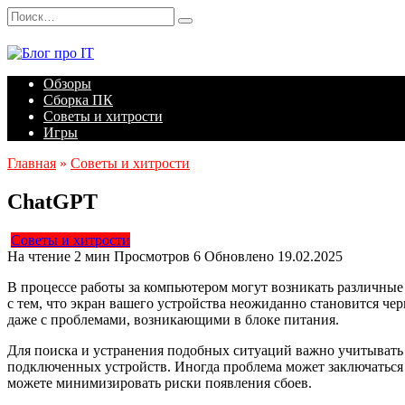
Перейти
Search
к
for:
содержанию
Обзоры
Сборка ПК
Советы и хитрости
Игры
Главная
»
Советы и хитрости
ChatGPT
Советы и хитрости
На чтение
2 мин
Просмотров
6
Обновлено
19.02.2025
В процессе работы за компьютером могут возникать различные
с тем, что экран вашего устройства неожиданно становится че
даже с проблемами, возникающими в блоке питания.
Для поиска и устранения подобных ситуаций важно учитывать 
подключенных устройств. Иногда проблема может заключаться
можете минимизировать риски появления сбоев.