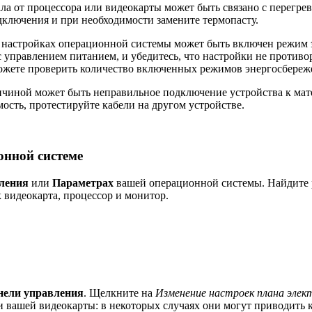
ла от процессора или видеокарты может быть связано с перег
дключения и при необходимости замените термопасту.
в настройках операционной системы может быть включен режим 
с управлением питанием, и убедитесь, что настройки не противо
ожете проверить количество включенных режимов энергосбереже
чиной может быть неправильное подключение устройства к мате
ость, протестируйте кабели на другом устройстве.
онной системе
ления
или
Параметрах
вашей операционной системы. Найдите р
 видеокарта, процессор и монитор.
нели управления
. Щелкните на
Изменение настроек плана эле
 вашей видеокарты: в некоторых случаях они могут приводить 