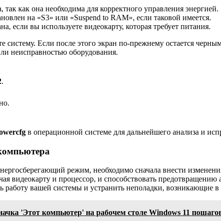
 так как она необходима для корректного управления энергией.
новлен на «S3» или «Suspend to RAM», если таковой имеется.
а, если вы используете видеокарту, которая требует питания.
е систему. Если после этого экран по-прежнему остается черным
или неисправностью оборудования.
2
.
но.
owercfg
в операционной системе для дальнейшего анализа и исп
 компьютера
энергосберегающий режим, необходимо сначала внести изменени
чая видеокарту и процессор, и способствовать предотвращению
ь работу вашей системы и устранить неполадки, возникающие в
начка 'Этот компьютер' на рабочем столе Windows 11 пошаг