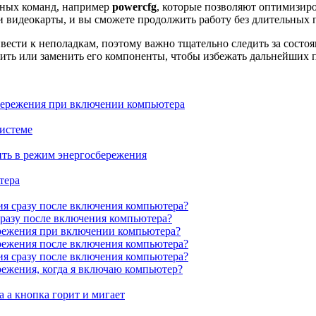
ьных команд, например
powercfg
, которые позволяют оптимизир
и видеокарты, и вы сможете продолжить работу без длительных 
вести к неполадкам, поэтому важно тщательно следить за состоя
ерить или заменить его компоненты, чтобы избежать дальнейших 
бережения при включении компьютера
истеме
ить в режим энергосбережения
тера
я сразу после включения компьютера?
разу после включения компьютера?
ережения при включении компьютера?
режения после включения компьютера?
я сразу после включения компьютера?
режения, когда я включаю компьютер?
 а кнопка горит и мигает