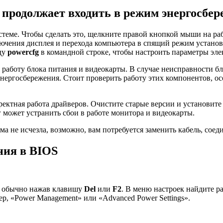
 продолжает входить в режим энергосбе
стеме. Чтобы сделать это, щелкните правой кнопкой мыши на ра
лючения дисплея и перехода компьютера в спящий режим устано
нду
powercfg
в командной строке, чтобы настроить параметры эле
 работу блока питания и видеокарты. В случае неисправности бл
ергосбережения. Стоит проверить работу этих компонентов, осо
ектная работа драйверов. Очистите старые версии и установите
 может устранить сбои в работе монитора и видеокарты.
 не исчезла, возможно, вам потребуется заменить кабель, соед
ния в BIOS
S, обычно нажав клавишу
Del
или
F2
. В меню настроек найдите р
ер, «Power Management» или «Advanced Power Settings».